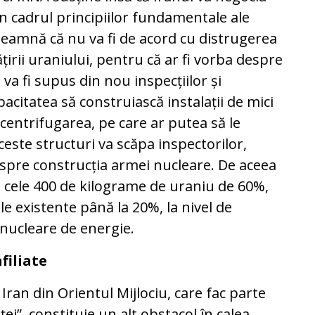
în cadrul principiilor fundamentale ale
nseamnă că nu va fi de acord cu distrugerea
irii uraniului, pentru că ar fi vorba despre
va fi supus din nou inspecțiilor și
apacitatea să construiască instalații de mici
entrifugarea, pe care ar putea să le
este structuri va scăpa inspectorilor,
 spre construcția armei nucleare. De aceea
te cele 400 de kilograme de uraniu de 60%,
le existente până la 20%, la nivel de
nucleare de energie.
filiate
 Iran din Orientul Mijlociu, care fac parte
ei”, constituie un alt obstacol în calea