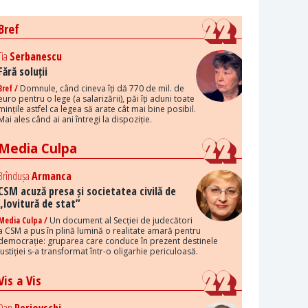
Bref
Tia
Serbanescu
Fără soluții
Bref /
Domnule, când cineva îți dă 770 de mil. de
euro pentru o lege (a salarizării), păi îți aduni toate
mințile astfel ca legea să arate cât mai bine posibil.
Mai ales când ai ani întregi la dispoziție.
Media Culpa
Brîndușa
Armanca
CSM acuză presa și societatea civilă de
„lovitură de stat”
Media Culpa /
Un document al Secției de judecători
a CSM a pus în plină lumină o realitate amară pentru
democrație: gruparea care conduce în prezent destinele
justiției s-a transformat într-o oligarhie periculoasă.
Vis a Vis