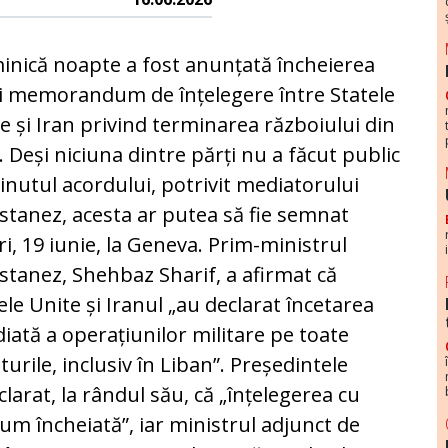
nică noapte a fost anunțată încheierea
 memorandum de înțelegere între Statele
e și Iran privind terminarea războiului din
. Deși niciuna dintre părți nu a făcut public
inutul acordului, potrivit mediatorului
stanez, acesta ar putea să fie semnat
ri, 19 iunie, la Geneva. Prim-ministrul
stanez, Shehbaz Sharif, a afirmat că
ele Unite și Iranul „au declarat încetarea
iată a operațiunilor militare pe toate
turile, inclusiv în Liban”. Președintele
arat, la rândul său, că „înțelegerea cu
um încheiată”, iar ministrul adjunct de