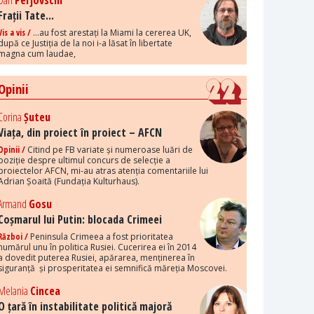
Dan
Perjovschi
Frații Tate...
Vis a vis /
...au fost arestați la Miami la cererea UK,
după ce Justiția de la noi i-a lăsat în libertate
magna cum laudae,
Opinii
Corina
Șuteu
Viața, din proiect în proiect – AFCN
Opinii /
Citind pe FB variate și numeroase luări de
poziție despre ultimul concurs de selecție a
proiectelor AFCN, mi-au atras atenția comentariile lui
Adrian Șoaită (Fundația Kulturhaus).
Armand
Gosu
Coșmarul lui Putin: blocada Crimeei
Război /
Peninsula Crimeea a fost prioritatea
numărul unu în politica Rusiei. Cucerirea ei în 2014
a dovedit puterea Rusiei, apărarea, menținerea în
siguranță și prosperitatea ei semnifică măreția Moscovei.
Melania
Cincea
O țară în instabilitate politică majoră