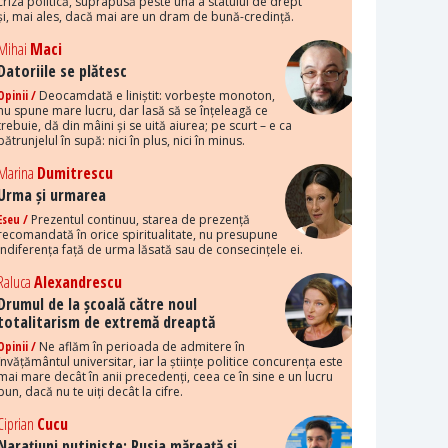
criza politică, suprapusă peste una a statului de drept
și, mai ales, dacă mai are un dram de bună-credință.
Mihai
Maci
Datoriile se plătesc
Opinii /
Deocamdată e liniștit: vorbește monoton,
nu spune mare lucru, dar lasă să se înțeleagă ce
trebuie, dă din mâini și se uită aiurea; pe scurt – e ca
pătrunjelul în supă: nici în plus, nici în minus.
Marina
Dumitrescu
Urma și urmarea
Eseu /
Prezentul continuu, starea de prezență
recomandată în orice spiritualitate, nu presupune
indiferența față de urma lăsată sau de consecințele ei.
Raluca
Alexandrescu
Drumul de la școală către noul
totalitarism de extremă dreaptă
Opinii /
Ne aflăm în perioada de admitere în
învățământul universitar, iar la științe politice concurența este
mai mare decât în anii precedenți, ceea ce în sine e un lucru
bun, dacă nu te uiți decât la cifre.
Ciprian
Cucu
Narațiuni putiniste: Rusia măreață și