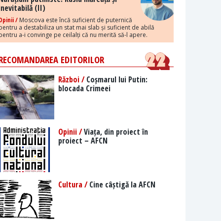
inevitabilă (II)
Opinii /
Moscova este încă suficient de puternică
pentru a destabiliza un stat mai slab și suficient de abilă
pentru a-i convinge pe ceilalți că nu merită să-l apere.
RECOMANDAREA EDITORILOR
Război /
Coșmarul lui Putin:
blocada Crimeei
Opinii /
Viața, din proiect în
proiect – AFCN
Cultura /
Cine câștigă la AFCN