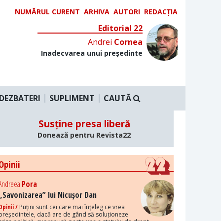
NUMĂRUL CURENT
ARHIVA
AUTORI
REDACȚIA
Editorial 22
Andrei
Cornea
Inadecvarea unui președinte
DEZBATERI
SUPLIMENT
CAUTĂ
Susține presa liberă
Donează pentru Revista22
Opinii
Andreea
Pora
„Savonizarea” lui Nicușor Dan
Opinii /
Puțini sunt cei care mai înțeleg ce vrea
președintele, dacă are de gând să soluționeze