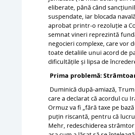
eliberate, până când sancțiunil
suspendate, iar blocada navală 
aprobat printr-o rezoluție a Co
semnat vineri reprezintă fun
negocieri complexe, care vor du
toate detaliile unui acord de p
dificultățile și lipsa de încrede
Prima problemă: Strâmtoa
Duminică după-amiază, Trump 
care a declarat că acordul cu I
Ormuz va fi „fără taxe pe bază
puțin riscantă, pentru că lucrur
Mehr, redeschiderea strâmtorii v
așa cum a lăsat să se înțeleagă