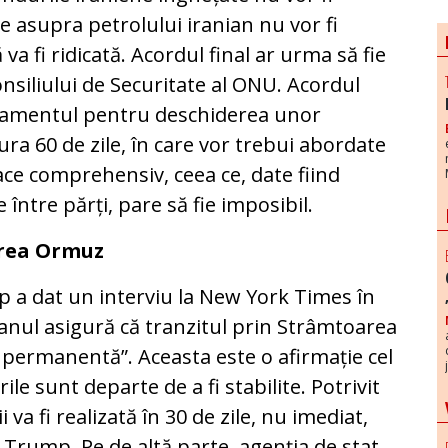
e asupra petrolului iranian nu vor fi
va fi ridicată. Acordul final ar urma să fie
nsiliului de Securitate al ONU. Acordul
damentul pentru deschiderea unor
ra 60 de zile, în care vor trebui abordate
ace comprehensiv, ceea ce, date fiind
re între părți, pare să fie imposibil.
rea Ormuz
a dat un interviu la New York Times în
ranul asigură că tranzitul prin Strâmtoarea
 permanentă”. Aceasta este o afirmație cel
ile sunt departe de a fi stabilite. Potrivit
a fi realizată în 30 de zile, nu imediat,
 Trump. Pe de altă parte, agenția de stat