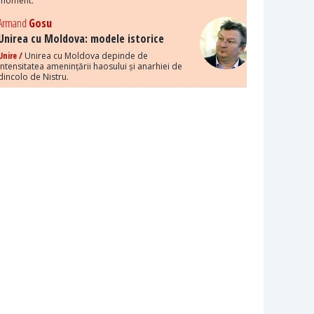
moment.
Armand
Gosu
Unirea cu Moldova: modele istorice
Unire /
Unirea cu Moldova depinde de
intensitatea amenințării haosului și anarhiei de
dincolo de Nistru.