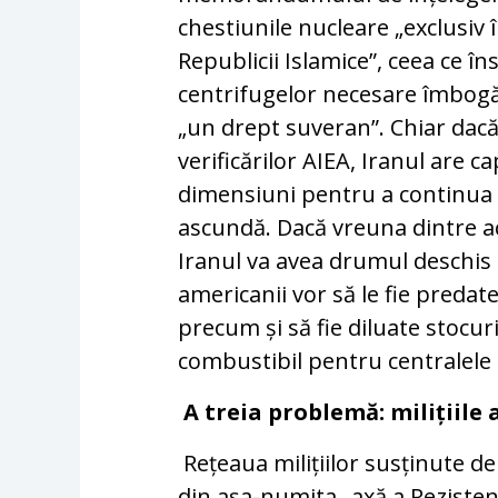
chestiunile nucleare „exclusiv 
Republicii Islamice”, ceea ce î
centrifugelor necesare îmbogăț
„un drept suveran”. Chiar dacă 
verificărilor AIEA, Iranul are c
dimensiuni pentru a continua c
ascundă. Dacă vreuna dintre ac
Iranul va avea drumul deschis
americanii vor să le fie preda
precum și să fie diluate stocuri
combustibil pentru centralele 
A treia problemă: milițiile a
Rețeaua milițiilor susținute de
din așa-numita „axă a Rezistenț