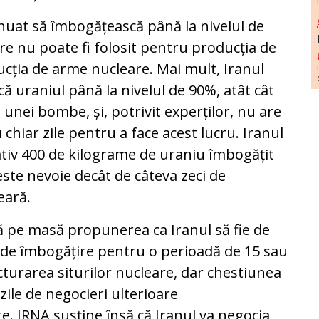
tinuat să îmbogățească până la nivelul de
re nu poate fi folosit pentru producția de
ucția de arme nucleare. Mai mult, Iranul
ă uraniul până la nivelul de 90%, atât cât
unei bombe, și, potrivit experților, nu are
hiar zile pentru a face acest lucru. Iranul
iv 400 de kilograme de uraniu îmbogățit
 este nevoie decât de câteva zeci de
eară.
 pe masă propunerea ca Iranul să fie de
or de îmbogățire pentru o perioadă de 15 sau
cturarea siturilor nucleare, dar chestiunea
zile de negocieri ulterioare
 IRNA susține însă că Iranul va negocia