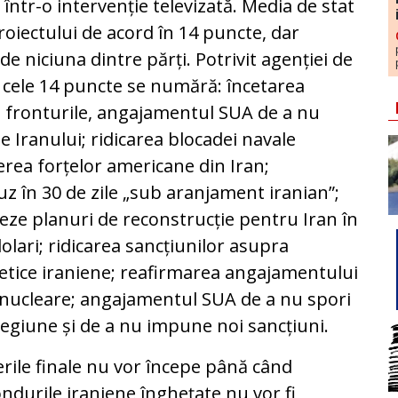
 într-o intervenție televizată. Media de stat
proiectului de acord în 14 puncte, dar
e niciuna dintre părți. Potrivit agenției de
re cele 14 puncte se numără: încetarea
 fronturile, angajamentul SUA de a nu
le Iranului; ridicarea blocadei navale
erea forțelor americane din Iran;
 în 30 de zile „sub aranjament iranian”;
livreze planuri de reconstrucție pentru Iran în
olari; ridicarea sancțiunilor asupra
getice iraniene; reafirmarea angajamentului
nucleare; angajamentul SUA de a nu spori
regiune și de a nu impune noi sancțiuni.
ierile finale nu vor începe până când
ondurile iraniene înghețate nu vor fi