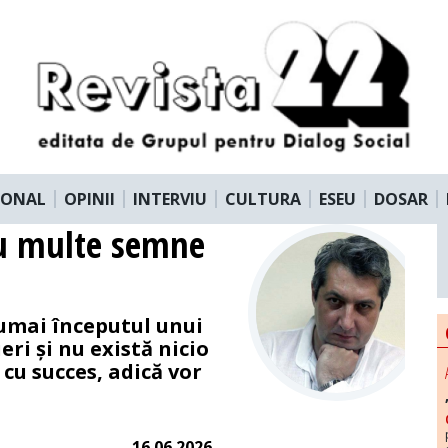
IONAL
OPINII
INTERVIU
CULTURA
ESEU
DOSAR
cu multe semne
numai începutul unui
ri și nu există nicio
 cu succes, adică vor
16.06.2026