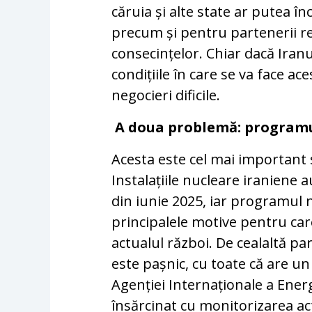
căruia și alte state ar putea în
precum și pentru partenerii reg
consecințelor. Chiar dacă Iran
condițiile în care se va face ace
negocieri dificile.
A doua problemă: programu
Acesta este cel mai important 
Instalațiile nucleare iraniene 
din iunie 2025, iar programul n
principalele motive pentru ca
actualul război. De cealaltă pa
este pașnic, cu toate că are un
Agenției Internaționale a Ene
însărcinat cu monitorizarea act