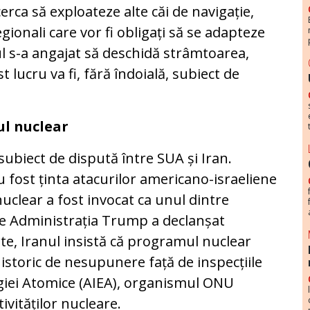
cerca să exploateze alte căi de navigație,
ionali care vor fi obligați să se adapteze
ul s-a angajat să deschidă strâmtoarea,
st lucru va fi, fără îndoială, subiect de
l nuclear
subiect de dispută între SUA și Iran.
au fost ținta atacurilor americano-israeliene
uclear a fost invocat ca unul dintre
re Administrația Trump a declanșat
rte, Iranul insistă că programul nuclear
 istoric de nesupunere față de inspecțiile
rgiei Atomice (AIEA), organismul ONU
ivităților nucleare.