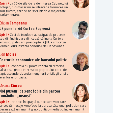
Opinii /
La 70 de zile de la demiterea Cabinetului
Bolojan, nici măcar nu se întrevede formarea unui
nou guvern, care să fie sprijinit de o majoritate
parlamentară.
Cristian
Campeanu
UE pune la zid Curtea Supremă
Opinii /
Zeci de inculpați au scăpat de procese
sau din închisoare din cauză că Înalta Curte a
extins cu patru ani prescripția. CJUE a criticat în
termeni duri instanța condusă de Lia Savonea.
Lidia
Moise
Costurile economice ale haosului politic
Opinii /
Economia nu poate rezista cu retorica
falsă a susținerii intereselor poporului, care, de
fapt, ascunde obsesia menținerii privilegiilor și a
averilor unor caste.
Melania
Cincea
Noi puseuri de xenofobie din partea
românilor „neaoși”
Opinii /
Periodic, în spațiul public sunt voci care
lansează mesaje xenofobe la adresa câte unui politician care
deranjează un anumit grup politico-mediatic, într-un anumit