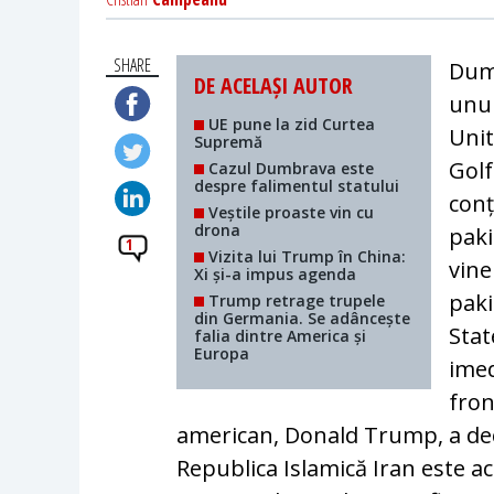
SHARE
Dumi
DE ACELAȘI AUTOR
unui
UE pune la zid Curtea
Unit
Supremă
Golf
Cazul Dumbrava este
despre falimentul statului
conț
Veștile proaste vin cu
drona
paki
1
Vizita lui Trump în China:
vine
Xi și-a impus agenda
paki
Trump retrage trupele
din Germania. Se adâncește
Stat
falia dintre America și
Europa
imed
fron
american, Donald Trump, a decl
Republica Islamică Iran este ac