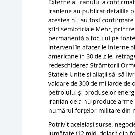
Externe al Iranului a confirmat
iraniene au publicat detaliile 
acestea nu au fost confirmate d
știri semioficiale Mehr, print
permanentă a focului pe toate
interveni în afacerile interne a
americane în 30 de zile; retrag
redeschiderea Strâmtorii Ormuz
Statele Unite și aliații săi să 
valoare de 300 de miliarde de d
petrolului și produselor ener
iranian de a nu produce arme 
numărul forțelor militare din 
Potrivit aceleiași surse, negoc
jumătate (12 mld. dolari) din f