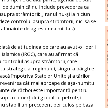
dul de duminică nu include prevederea ca
asupra strâmtorii: „Iranul nu-și ia niciun
eze controlul asupra strâmtorii, nici să se
stat înainte de agresiunea militară
ată de atitudinea pe care au avut-o liderii
 Islamice (IRGC), care au afirmat că
 controlul asupra strâmtorii, care
tu strategic al regimului, singura pârghie
ască împotriva Statelor Unite și a țărilor
 revenirea cât mai aproape de așa-numitul
nainte de război este importantă pentru
 asupra comerțului global cu petrol și
nu stabili un precedent periculos pe baza