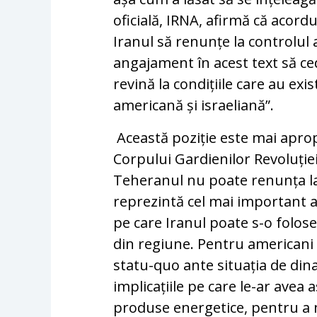
oficială, IRNA, afirmă că acor
Iranul să renunțe la controlul 
angajament în acest text să ced
revină la condițiile care au exi
americană și israeliană”.
Această poziție este mai apropi
Corpului Gardienilor Revoluției
Teheranul nu poate renunța la
reprezintă cel mai important a
pe care Iranul poate s-o folose
din regiune. Pentru americani
statu-quo ante situația de di
implicațiile pe care le-ar avea
produse energetice, pentru a 