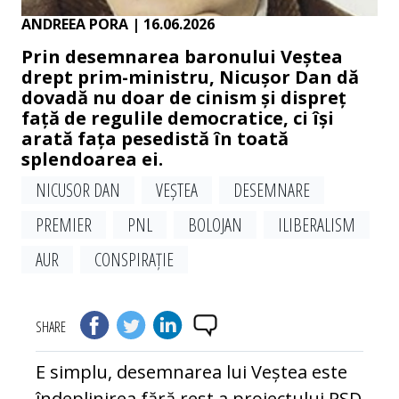
ANDREEA PORA
| 16.06.2026
Prin desemnarea baronului Veștea
drept prim-ministru, Nicușor Dan dă
dovadă nu doar de cinism și dispreț
față de regulile democratice, ci își
arată fața pesedistă în toată
splendoarea ei.
NICUSOR DAN
VEȘTEA
DESEMNARE
PREMIER
PNL
BOLOJAN
ILIBERALISM
AUR
CONSPIRAȚIE
SHARE
E simplu, desemnarea lui Veștea este
îndeplinirea fără rest a proiectului PSD