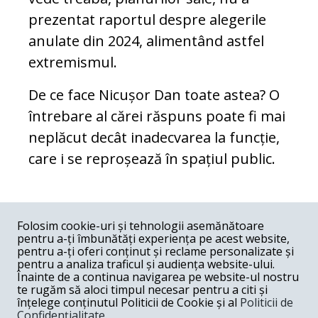
prezentat raportul despre alegerile
anulate din 2024, alimentând astfel
extremismul.
De ce face Nicușor Dan toate astea? O
întrebare al cărei răspuns poate fi mai
neplăcut decât inadecvarea la funcție,
care i se reproșează în spațiul public.
COMENTARII
0
Folosim cookie-uri și tehnologii asemănătoare
pentru a-ți îmbunătăți experiența pe acest website,
Nume
pentru a-ți oferi conținut și reclame personalizate și
pentru a analiza traficul și audiența website-ului.
Înainte de a continua navigarea pe website-ul nostru
Email
te rugăm să aloci timpul necesar pentru a citi și
înțelege conținutul Politicii de Cookie și al
Politicii de
Confidențialitate
.