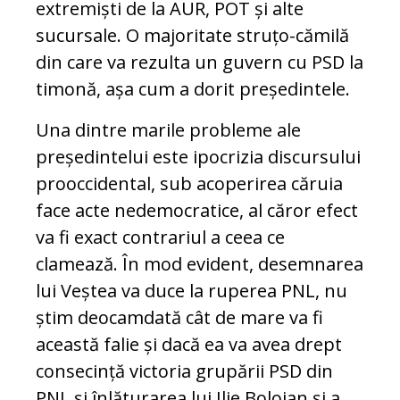
extremiști de la AUR, POT și alte
sucursale. O majoritate struțo-cămilă
din care va rezulta un guvern cu PSD la
timonă, așa cum a dorit președintele.
Una dintre marile probleme ale
președintelui este ipocrizia discursului
prooccidental, sub acoperirea căruia
face acte nedemocratice, al căror efect
va fi exact contrariul a ceea ce
clamează. În mod evident, desemnarea
lui Veștea va duce la ruperea PNL, nu
știm deocamdată cât de mare va fi
această falie și dacă ea va avea drept
consecință victoria grupării PSD din
PNL și înlăturarea lui Ilie Bolojan și a