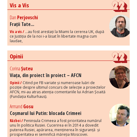
Vis a Vis
Dan
Perjovschi
Frații Tate...
Vis a vis /
...au fost arestați la Miami la cererea UK, după
ce Justiția de la noi i-a lăsat în libertate magna cum
laudae,
Opinii
Corina
Șuteu
Viața, din proiect în proiect – AFCN
Opinii /
Citind pe FB variate și numeroase luări de
poziție despre ultimul concurs de selecție a proiectelor
AFCN, mi-au atras atenția comentariile lui Adrian Șoaită
(Fundația Kulturhaus).
Armand
Gosu
Coșmarul lui Putin: blocada Crimeei
Război /
Peninsula Crimeea a fost prioritatea numărul
unu în politica Rusiei. Cucerirea ei în 2014 a dovedit
puterea Rusiei, apărarea, menținerea în siguranță și
prosperitatea ei semnifică măreția Moscovei.