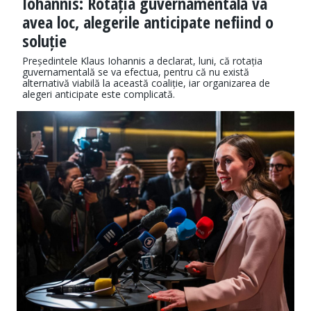
Iohannis: Rotația guvernamentală va
avea loc, alegerile anticipate nefiind o
soluție
Președintele Klaus Iohannis a declarat, luni, că rotația
guvernamentală se va efectua, pentru că nu există
alternativă viabilă la această coaliție, iar organizarea de
alegeri anticipate este complicată.