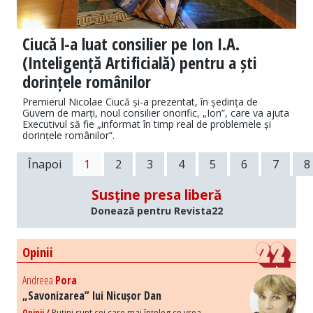
Ciucă l-a luat consilier pe Ion I.A.
(Inteligență Artificială) pentru a ști
dorințele românilor
Premierul Nicolae Ciucă și-a prezentat, în ședința de
Guvern de marți, noul consilier onorific, „Ion”, care va ajuta
Executivul să fie „informat în timp real de problemele și
dorințele românilor”.
Înapoi
1
2
3
4
5
6
7
8
Susține presa liberă
Donează pentru Revista22
Opinii
Andreea
Pora
„Savonizarea” lui Nicușor Dan
Opinii /
Puțini sunt cei care mai înțeleg ce vrea