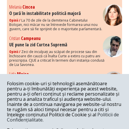
Melania
Cincea
O țară în instabilitate politică majoră
Opinii /
La 70 de zile de la demiterea Cabinetului
Bolojan, nici măcar nu se întrevede formarea unui nou
guvern, care să fie sprijinit de o majoritate parlamentară.
Cristian
Campeanu
UE pune la zid Curtea Supremă
Opinii /
Zeci de inculpați au scăpat de procese sau din
închisoare din cauză că Înalta Curte a extins cu patru ani
prescripția. CJUE a criticat în termeni duri instanța condusă
de Lia Savonea.
Lidia
Moise
Costurile economice ale haosului politic
Folosim cookie-uri și tehnologii asemănătoare
Opinii /
Economia nu poate rezista cu retorica falsă a
pentru a-ți îmbunătăți experiența pe acest website,
susținerii intereselor poporului, care, de fapt, ascunde
pentru a-ți oferi conținut și reclame personalizate și
obsesia menținerii privilegiilor și a averilor unor caste.
pentru a analiza traficul și audiența website-ului.
Înainte de a continua navigarea pe website-ul nostru
Melania
Cincea
te rugăm să aloci timpul necesar pentru a citi și
Noi puseuri de xenofobie din partea românilor
înțelege conținutul Politicii de Cookie și al
Politicii de
„neaoși”
Confidențialitate
.
Opinii /
Periodic, în spațiul public sunt voci care lansează
mesaje xenofobe la adresa câte unui politician care deranjează un