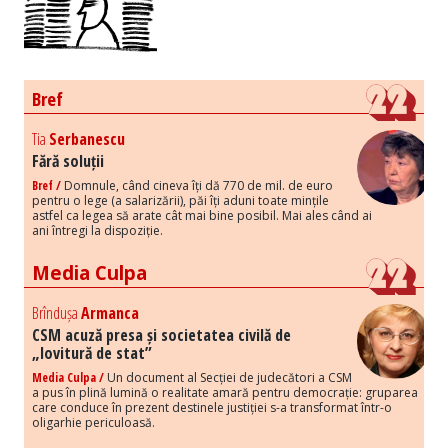
Bref
Tia
Serbanescu
Fără soluții
Bref /
Domnule, când cineva îți dă 770 de mil. de euro
pentru o lege (a salarizării), păi îți aduni toate mințile
astfel ca legea să arate cât mai bine posibil. Mai ales când ai
ani întregi la dispoziție.
Media Culpa
Brîndușa
Armanca
CSM acuză presa și societatea civilă de
„lovitură de stat”
Media Culpa /
Un document al Secției de judecători a CSM
a pus în plină lumină o realitate amară pentru democrație: gruparea
care conduce în prezent destinele justiției s-a transformat într-o
oligarhie periculoasă.