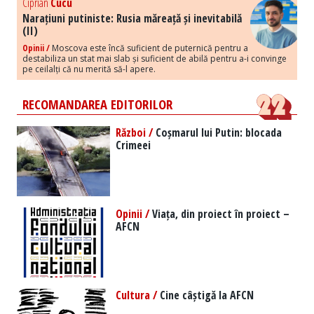
Ciprian
Cucu
Narațiuni putiniste: Rusia măreață și inevitabilă
(II)
Opinii /
Moscova este încă suficient de puternică pentru a
destabiliza un stat mai slab și suficient de abilă pentru a-i convinge
pe ceilalți că nu merită să-l apere.
RECOMANDAREA EDITORILOR
Război /
Coșmarul lui Putin: blocada
Crimeei
Opinii /
Viața, din proiect în proiect –
AFCN
Cultura /
Cine câștigă la AFCN