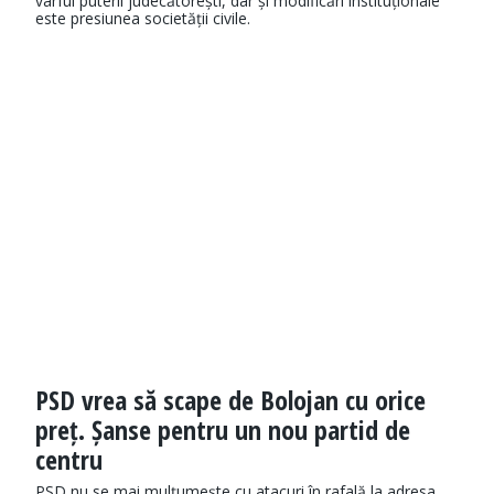
vârful puterii judecătorești, dar și modificări instituționale
este presiunea societății civile.
PSD vrea să scape de Bolojan cu orice
preț. Șanse pentru un nou partid de
centru
PSD nu se mai mulțumește cu atacuri în rafală la adresa