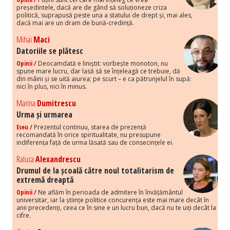
președintele, dacă are de gând să soluționeze criza
politică, suprapusă peste una a statului de drept și, mai ales,
dacă mai are un dram de bună-credință.
Mihai
Maci
Datoriile se plătesc
Opinii /
Deocamdată e liniștit: vorbește monoton, nu
spune mare lucru, dar lasă să se înțeleagă ce trebuie, dă
din mâini și se uită aiurea; pe scurt – e ca pătrunjelul în supă:
nici în plus, nici în minus.
Marina
Dumitrescu
Urma și urmarea
Eseu /
Prezentul continuu, starea de prezență
recomandată în orice spiritualitate, nu presupune
indiferența față de urma lăsată sau de consecințele ei.
Raluca
Alexandrescu
Drumul de la școală către noul totalitarism de
extremă dreaptă
Opinii /
Ne aflăm în perioada de admitere în învățământul
universitar, iar la științe politice concurența este mai mare decât în
anii precedenți, ceea ce în sine e un lucru bun, dacă nu te uiți decât la
cifre.