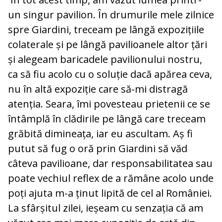
un singur pavilion. În drumurile mele zilnice
spre Giardini, treceam pe lângă expozițiile
colaterale și pe lângă pavilioanele altor țări
și alegeam baricadele pavilionului nostru,
ca să fiu acolo cu o soluție dacă apărea ceva,
nu în altă expoziție care să-mi distragă
atenția. Seara, îmi povesteau prietenii ce se
întâmplă în clădirile pe lângă care treceam
grăbită dimineața, iar eu ascultam. Aș fi
putut să fug o oră prin Giardini să văd
câteva pavilioane, dar responsabilitatea sau
poate vechiul reflex de a rămâne acolo unde
poți ajuta m-a ținut lipită de cel al României.
La sfârșitul zilei, ieșeam cu senzația că am