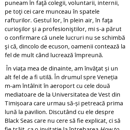
puneam în faţă colegii, voluntarii, internii,
pe toţi cei care munceau în spatele
rafturilor. Gestul lor, în plein air, în faţa
curioşilor şi a profesioniştilor, mi s-a părut
o confirmare că unele lucruri nu se schimbă
şi că, dincolo de ecuson, oamenii contează la
fel de mult când lucrează împreună.
În viața mea de dinainte, am învăţat și un
alt fel de a fi utilă. În drumul spre Veneția
m-am întâlnit în aeroport cu cele două
mediatoare de la Universitatea de Vest din
Timișoara care urmau să-și petreacă prima
lună la pavilion. Discutând cu ele despre
Black Seas care nu cere să fie explicat, ci să
fie trăit, ca o invitaţie la întrebarea
How to