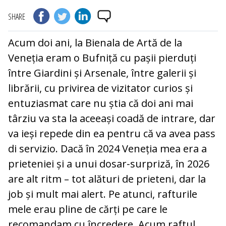
SHARE
Acum doi ani, la Bienala de Artă de la
Veneția eram o Bufniță cu pașii pierduți
între Giardini și Arsenale, între galerii și
librării, cu privirea de vizitator curios și
entuziasmat care nu știa că doi ani mai
târziu va sta la aceeași coadă de intrare, dar
va ieși repede din ea pentru că va avea pass
di servizio. Dacă în 2024 Veneția mea era a
prieteniei și a unui dosar‑surpriză, în 2026
are alt ritm – tot alături de prieteni, dar la
job și mult mai alert. Pe atunci, rafturile
mele erau pline de cărți pe care le
recomandam cu încredere. Acum raftul