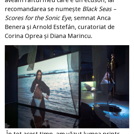
recomandarea se numește
Black Seas –
Scores for the Sonic Eye
, semnat Anca
Benera și Arnold Estefán, curatoriat de
Corina Oprea și Diana Marincu.
În tot acest timp, am văzut lumea printr-