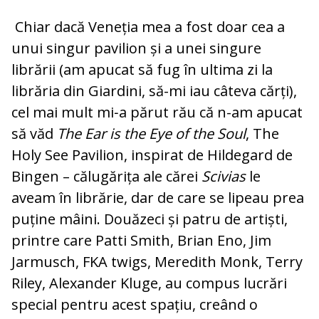
Chiar dacă Veneția mea a fost doar cea a
unui singur pavilion și a unei singure
librării (am apucat să fug în ultima zi la
librăria din Giardini, să-mi iau câteva cărți),
cel mai mult mi‑a părut rău că n-am apucat
să văd
The Ear is the Eye of the Soul
, The
Holy See Pavilion, inspirat de Hildegard de
Bingen – călugărița ale cărei
Scivias
le
aveam în librărie, dar de care se lipeau prea
puține mâini. Douăzeci și patru de artiști,
printre care Patti Smith, Brian Eno, Jim
Jarmusch, FKA twigs, Meredith Monk, Terry
Riley, Alexander Kluge, au compus lucrări
special pentru acest spațiu, creând o