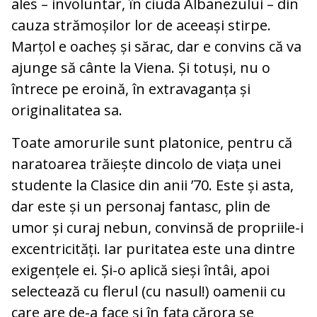
ales – involuntar, în ciuda Albanezului – din
cauza strămoșilor lor de aceeași stirpe.
Marțol e oacheș și sărac, dar e convins că va
ajunge să cânte la Viena. Și totuși, nu o
întrece pe eroină, în extravaganța și
originalitatea sa.
Toate amorurile sunt platonice, pentru că
naratoarea trăiește dincolo de viața unei
studente la Clasice din anii ’70. Este și asta,
dar este și un personaj fantasc, plin de
umor și curaj nebun, convinsă de propriile-i
excentricități. Iar puritatea este una dintre
exigențele ei. Și-o aplică sieși întâi, apoi
selectează cu flerul (cu nasul!) oamenii cu
care are de-a face și în fața cărora se