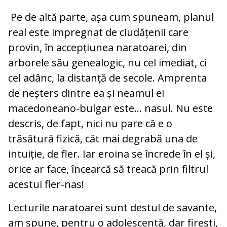
Pe de altă parte, așa cum spuneam, planul
real este impregnat de ciudățenii care
provin, în accepțiunea naratoarei, din
arborele său genealogic, nu cel imediat, ci
cel adânc, la distanță de secole. Amprenta
de neșters dintre ea și neamul ei
macedoneano-bulgar este… nasul. Nu este
descris, de fapt, nici nu pare că e o
trăsătură fizică, cât mai degrabă una de
intuiție, de fler. Iar eroina se încrede în el și,
orice ar face, încearcă să treacă prin filtrul
acestui fler-nas!
Lecturile naratoarei sunt destul de savante,
am spune, pentru o adolescentă, dar firești,