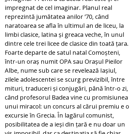
impregnat de cel imaginar. Planul real
reprezintă jumătatea anilor ’70, când
naratoarea se afla în ultimul an de liceu, la
limbi clasice, latina și greaca veche, în unul
dintre cele trei licee de clasice din toată țara.
Foarte departe de satul natal Comoșteni,
într-un oraș numit OPA sau Orașul Pieilor
Albe, nume sub care se revelează Iașiul,
zilele adolescentei se scurg previzibil, între
mituri, traduceri și conjugări, până într-o zi,
când profesorul Badea vine cu promisiunea
unui miracol: un concurs al cărui premiu e o
excursie în Grecia. În lagărul comunist,
posibilitatea de a ieși din țară e nu doar un
vis imposibil, dar ca destinația să fie chiar