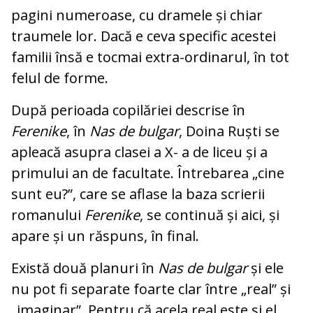
pagini numeroase, cu dramele și chiar
traumele lor. Dacă e ceva specific acestei
familii însă e tocmai extra-ordinarul, în tot
felul de forme.
După perioada copilăriei descrise în
Ferenike
, în
Nas de bulgar
, Doina Ruști se
apleacă asupra clasei a X- a de liceu și a
primului an de facultate. Întrebarea „cine
sunt eu?”, care se aflase la baza scrierii
romanului
Ferenike
, se continuă și aici, și
apare și un răspuns, în final.
Există două planuri în
Nas de bulgar
și ele
nu pot fi separate foarte clar între „real” și
„imaginar”. Pentru că acela real este și el