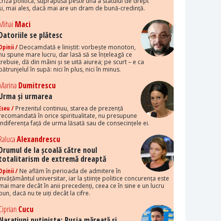
criza politică, suprapusă peste una a statului de drept
și, mai ales, dacă mai are un dram de bună-credință.
Mihai
Maci
Datoriile se plătesc
Opinii /
Deocamdată e liniștit: vorbește monoton,
nu spune mare lucru, dar lasă să se înțeleagă ce
trebuie, dă din mâini și se uită aiurea; pe scurt – e ca
pătrunjelul în supă: nici în plus, nici în minus.
Marina
Dumitrescu
Urma și urmarea
Eseu /
Prezentul continuu, starea de prezență
recomandată în orice spiritualitate, nu presupune
indiferența față de urma lăsată sau de consecințele ei.
Raluca
Alexandrescu
Drumul de la școală către noul
totalitarism de extremă dreaptă
Opinii /
Ne aflăm în perioada de admitere în
învățământul universitar, iar la științe politice concurența este
mai mare decât în anii precedenți, ceea ce în sine e un lucru
bun, dacă nu te uiți decât la cifre.
Ciprian
Cucu
Narațiuni putiniste: Rusia măreață și