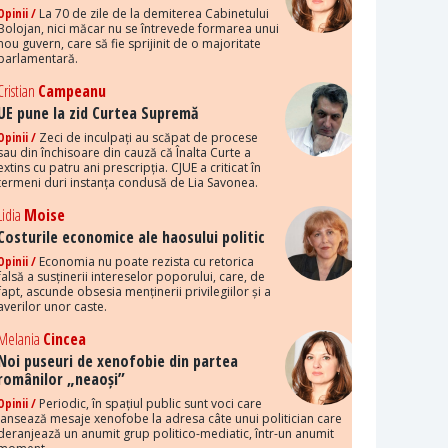
Opinii /
La 70 de zile de la demiterea Cabinetului
Bolojan, nici măcar nu se întrevede formarea unui
nou guvern, care să fie sprijinit de o majoritate
parlamentară.
Cristian
Campeanu
UE pune la zid Curtea Supremă
Opinii /
Zeci de inculpați au scăpat de procese
sau din închisoare din cauză că Înalta Curte a
extins cu patru ani prescripția. CJUE a criticat în
termeni duri instanța condusă de Lia Savonea.
Lidia
Moise
Costurile economice ale haosului politic
Opinii /
Economia nu poate rezista cu retorica
falsă a susținerii intereselor poporului, care, de
fapt, ascunde obsesia menținerii privilegiilor și a
averilor unor caste.
Melania
Cincea
Noi puseuri de xenofobie din partea
românilor „neaoși”
Opinii /
Periodic, în spațiul public sunt voci care
lansează mesaje xenofobe la adresa câte unui politician care
deranjează un anumit grup politico-mediatic, într-un anumit