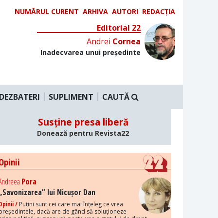
NUMĂRUL CURENT
ARHIVA
AUTORI
REDACȚIA
Editorial 22
Andrei
Cornea
Inadecvarea unui președinte
DEZBATERI
SUPLIMENT
CAUTĂ
Susține presa liberă
Donează pentru Revista22
Opinii
Andreea
Pora
„Savonizarea” lui Nicușor Dan
Opinii /
Puțini sunt cei care mai înțeleg ce vrea
președintele, dacă are de gând să soluționeze