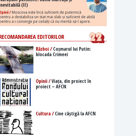
inevitabilă (II)
Opinii /
Moscova este încă suficient de puternică
pentru a destabiliza un stat mai slab și suficient de abilă
pentru a-i convinge pe ceilalți că nu merită să-l apere.
RECOMANDAREA EDITORILOR
Război /
Coșmarul lui Putin:
blocada Crimeei
Opinii /
Viața, din proiect în
proiect – AFCN
Cultura /
Cine câștigă la AFCN