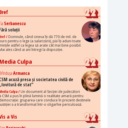
Bref
Tia
Serbanescu
Fără soluții
Bref /
Domnule, când cineva îți dă 770 de mil. de
euro pentru o lege (a salarizării), păi îți aduni toate
mințile astfel ca legea să arate cât mai bine posibil.
Mai ales când ai ani întregi la dispoziție.
Media Culpa
Brîndușa
Armanca
CSM acuză presa și societatea civilă de
„lovitură de stat”
Media Culpa /
Un document al Secției de judecători
a CSM a pus în plină lumină o realitate amară pentru
democrație: gruparea care conduce în prezent destinele
justiției s-a transformat într-o oligarhie periculoasă.
Vis a Vis