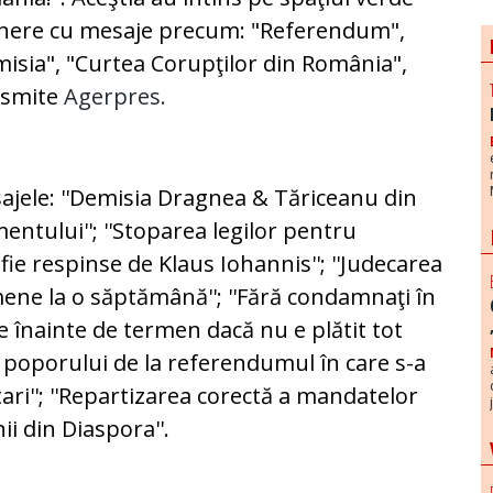
nere cu mesaje precum: "Referendum",
isia", "Curtea Corupţilor din România",
nsmite
Agerpres.
sajele: ''Demisia Dragnea & Tăriceanu din
entului''; ''Stoparea legilor pentru
ă fie respinse de Klaus Iohannis''; ''Judecarea
ene la o săptămână''; ''Fără condamnaţi în
are înainte de termen dacă nu e plătit tot
iei poporului de la referendumul în care s-a
tari''; ''Repartizarea corectă a mandatelor
i din Diaspora''.