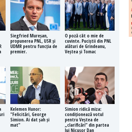
Siegfried Mureșan,
O poză cât o mie de
propunerea PNL, USR și
cuvinte. Puciștii din PNL
R
UDMR pentru funcția de
alături de Grindeanu,
a
premier.
Veștea și Tomac
a
Kelemen Hunor:
Simion ridică miza:
uri
"Felicitări, George
condiționează votul
Simion. Ai dat șah și
pentru Veștea de
mat"
„clarificări” din partea
lui Nicușor Dan