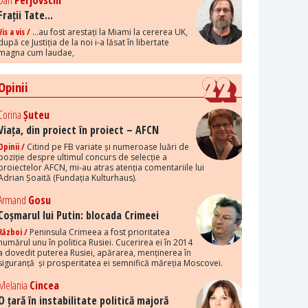
Dan
Perjovschi
Frații Tate...
Vis a vis /
...au fost arestați la Miami la cererea UK,
după ce Justiția de la noi i-a lăsat în libertate
magna cum laudae,
Opinii
Corina
Șuteu
Viața, din proiect în proiect – AFCN
Opinii /
Citind pe FB variate și numeroase luări de
poziție despre ultimul concurs de selecție a
proiectelor AFCN, mi-au atras atenția comentariile lui
Adrian Șoaită (Fundația Kulturhaus).
Armand
Gosu
Coșmarul lui Putin: blocada Crimeei
Război /
Peninsula Crimeea a fost prioritatea
numărul unu în politica Rusiei. Cucerirea ei în 2014
a dovedit puterea Rusiei, apărarea, menținerea în
siguranță și prosperitatea ei semnifică măreția Moscovei.
Melania
Cincea
O țară în instabilitate politică majoră