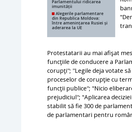
Parlamentului ridicarea
imunității
ban
Alegerile parlamentare
"Dem
din Republica Moldova:
între amenințarea Rusiei și
tra
aderarea la UE
Protestatarii au mai afişat me
funcţiile de conducere a Parlam
corupţi''; ''Legile deja votate s
proceselor de corupţie cu term
funcţii publice''; "Nicio eliber
prejudiciul''; "Aplicarea deciz
stabilit să fie 300 de parlamen
de parlamentari pentru români