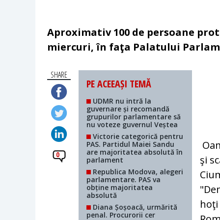
Aproximativ 100 de persoane prote
miercuri, în faţa Palatului Parlam
SHARE
PE ACEEAȘI TEMĂ
UDMR nu intră la
guvernare și recomandă
grupurilor parlamentare să
nu voteze guvernul Veștea
Victorie categorică pentru
Oame
PAS. Partidul Maiei Sandu
are majoritatea absolută în
0
şi s
parlament
Republica Modova, alegeri
Cium
parlamentare. PAS va
obține majoritatea
"Dem
absolută
hoţi
Diana Șoșoacă, urmărită
penal. Procurorii cer
Româ