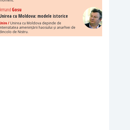
moment.
Armand
Gosu
Unirea cu Moldova: modele istorice
Unire /
Unirea cu Moldova depinde de
intensitatea amenințării haosului și anarhiei de
dincolo de Nistru.