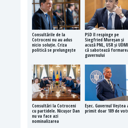
Consultările de la
PSD îl respinge pe
Cotroceni nu au adus
Siegfried Mureșan și
nicio soluție. Criza
acuză PNL, USR și UDM
politică se prelungește
că sabotează formare
guvernului
Consultări la Cotroceni
Eșec. Guvernul Veștea 
cu partidele. Nicușor Dan
primit doar 189 de vot
nu va face azi
nominalizarea