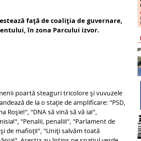
stează faţă de coaliţia de guvernare,
entului, în zona Parcului izvor.
nii poartă steaguri tricolore şi vuvuzele
candează de la o staţie de amplificare: "PSD,
a Roşie!", "DNA să vină să vă ia!",
isia!", "Penalii, penalii!", "Parlament de
 şi de mafioţi!", "Uniţi salvăm toată
nia!". Aceştia au întins pe spaţiul verde