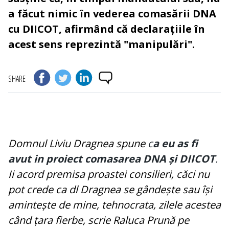
a făcut nimic în vederea comasării DNA
cu DIICOT, afirmând că declarațiile în
acest sens reprezintă "manipulări".
SHARE
Domnul Liviu Dragnea spune
c
a eu as fi
avut in proiect comasarea DNA și DIICOT
.
Ii acord premisa proastei consilieri, căci nu
pot crede ca dl Dragnea se gândește sau își
amintește de mine, tehnocrata, zilele acestea
când țara fierbe, scrie Raluca Prună pe