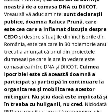
noastră de a comasa DNA cu DIICOT
.
Vreau să vă aduc aminte:
sunt declarații
publice, doamna Raluca Prună, care
este cea care a inflamat discuția despre
CEDO
și despre situațiile din închisorile din
România, este cea care în 30 noiembrie anul
trecut a anunțat că unul din proiectele
dumneaei pe care le are în vedere este
comasarea între DNA și DIICOT.
Culmea
ipocriziei este că această doamnă a
participat și participă în continuare la
organizarea și mobilizarea acestor
mitinguri
.
Nu știu dacă este implicată și
în treaba cu huliganii, nu cred
. Niciodată
PSD nu a venit cu această propunere, nici