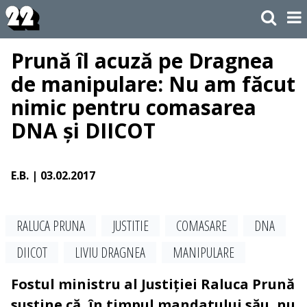
Prună îl acuză pe Dragnea
de manipulare: Nu am făcut
nimic pentru comasarea
DNA și DIICOT
E.B.
| 03.02.2017
RALUCA PRUNA
JUSTITIE
COMASARE
DNA
DIICOT
LIVIU DRAGNEA
MANIPULARE
Fostul ministru al Justiției Raluca Prună
susține că, în timpul mandatului său, nu