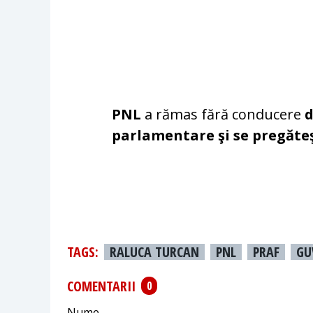
PNL
a rămas fără conducere
d
parlamentare şi se pregăteşt
TAGS:
RALUCA TURCAN
PNL
PRAF
GU
COMENTARII
0
Nume