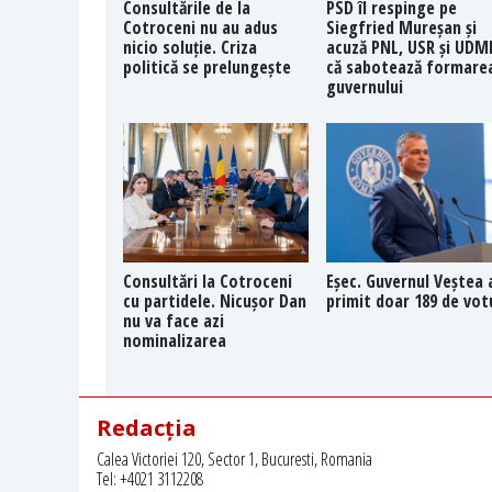
Consultările de la
PSD îl respinge pe
Cotroceni nu au adus
Siegfried Mureșan și
nicio soluție. Criza
acuză PNL, USR și UDM
politică se prelungește
că sabotează formare
guvernului
Consultări la Cotroceni
Eșec. Guvernul Veștea 
cu partidele. Nicușor Dan
primit doar 189 de vot
nu va face azi
nominalizarea
Redacția
Calea Victoriei 120, Sector 1, Bucuresti, Romania
Tel: +4021 3112208