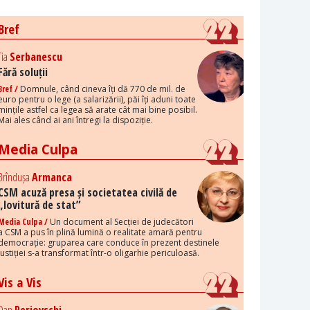
Bref
Tia
Serbanescu
Fără soluții
Bref /
Domnule, când cineva îți dă 770 de mil. de
euro pentru o lege (a salarizării), păi îți aduni toate
mințile astfel ca legea să arate cât mai bine posibil.
Mai ales când ai ani întregi la dispoziție.
Media Culpa
Brîndușa
Armanca
CSM acuză presa și societatea civilă de
„lovitură de stat”
Media Culpa /
Un document al Secției de judecători
a CSM a pus în plină lumină o realitate amară pentru
democrație: gruparea care conduce în prezent destinele
justiției s-a transformat într-o oligarhie periculoasă.
Vis a Vis