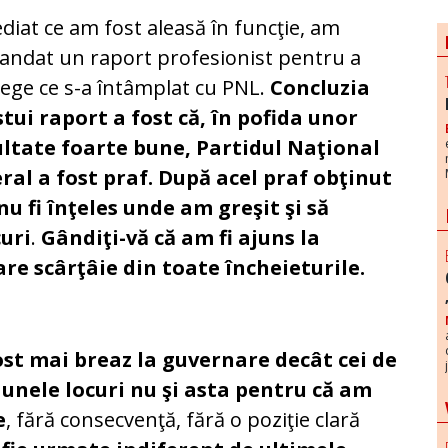
diat ce am fost aleasă în funcţie, am
ndat un raport profesionist pentru a
lege ce s-a întâmplat cu PNL.
Concluzia
tui raport a fost că, în pofida unor
ultate foarte bune, Partidul Naţional
ral a fost praf. După acel praf obţinut
u fi înţeles unde am greşit şi să
curi
.
Gândiţi-vă că am fi ajuns la
re scârţâie din toate încheieturile.
fost mai breaz la guvernare decât cei de
 unele locuri nu şi asta pentru că am
e
, fără consecvenţă, fără o poziţie clară