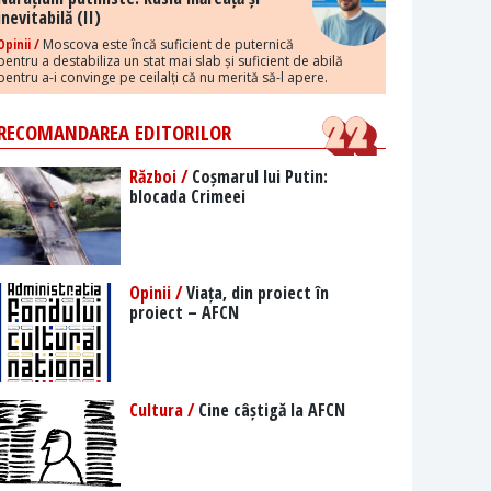
inevitabilă (II)
Opinii /
Moscova este încă suficient de puternică
pentru a destabiliza un stat mai slab și suficient de abilă
pentru a-i convinge pe ceilalți că nu merită să-l apere.
RECOMANDAREA EDITORILOR
Război /
Coșmarul lui Putin:
blocada Crimeei
Opinii /
Viața, din proiect în
proiect – AFCN
Cultura /
Cine câștigă la AFCN