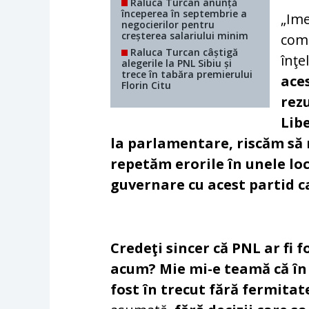
Raluca Turcan anunță
începerea în septembrie a
„Ime
negocierilor pentru
creșterea salariului minim
coma
Raluca Turcan câștigă
înţe
alegerile la PNL Sibiu și
trece în tabăra premierului
aces
Florin Citu
rez
Libe
la parlamentare, riscăm să n
repetăm erorile în unele lo
guvernare cu acest partid ca
Credeţi sincer că PNL ar fi 
acum?
Mie mi-e teamă că în
fost în trecut fără fermitat