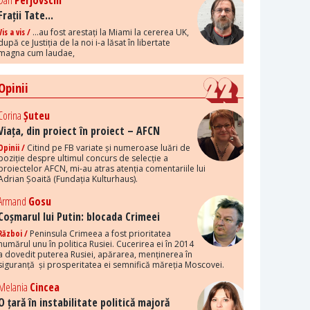
Dan
Perjovschi
Frații Tate...
Vis a vis /
...au fost arestați la Miami la cererea UK,
după ce Justiția de la noi i-a lăsat în libertate
magna cum laudae,
Opinii
Corina
Șuteu
Viața, din proiect în proiect – AFCN
Opinii /
Citind pe FB variate și numeroase luări de
poziție despre ultimul concurs de selecție a
proiectelor AFCN, mi-au atras atenția comentariile lui
Adrian Șoaită (Fundația Kulturhaus).
Armand
Gosu
Coșmarul lui Putin: blocada Crimeei
Război /
Peninsula Crimeea a fost prioritatea
numărul unu în politica Rusiei. Cucerirea ei în 2014
a dovedit puterea Rusiei, apărarea, menținerea în
siguranță și prosperitatea ei semnifică măreția Moscovei.
Melania
Cincea
O țară în instabilitate politică majoră