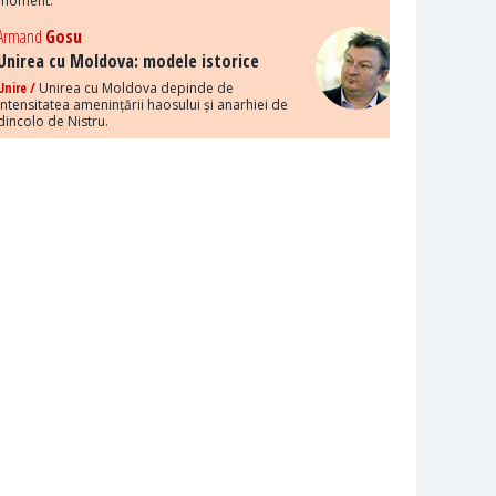
moment.
Armand
Gosu
Unirea cu Moldova: modele istorice
Unire /
Unirea cu Moldova depinde de
intensitatea amenințării haosului și anarhiei de
dincolo de Nistru.