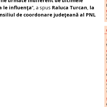
a fie urmate indiferent de ultimele
 le influenţa
”, a spus
Raluca Turcan
,
la
onsiliul de coordonare judeţeană al PNL