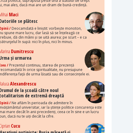
criza politică, suprapusă peste una a statului de drept
și, mai ales, dacă mai are un dram de bună-credință.
Mihai
Maci
Datoriile se plătesc
Opinii /
Deocamdată e liniștit: vorbește monoton,
nu spune mare lucru, dar lasă să se înțeleagă ce
trebuie, dă din mâini și se uită aiurea; pe scurt – e ca
pătrunjelul în supă: nici în plus, nici în minus.
Marina
Dumitrescu
Urma și urmarea
Eseu /
Prezentul continuu, starea de prezență
recomandată în orice spiritualitate, nu presupune
indiferența față de urma lăsată sau de consecințele ei.
Raluca
Alexandrescu
Drumul de la școală către noul
totalitarism de extremă dreaptă
Opinii /
Ne aflăm în perioada de admitere în
învățământul universitar, iar la științe politice concurența este
mai mare decât în anii precedenți, ceea ce în sine e un lucru
bun, dacă nu te uiți decât la cifre.
Ciprian
Cucu
Narațiuni putiniste: Rusia măreață și