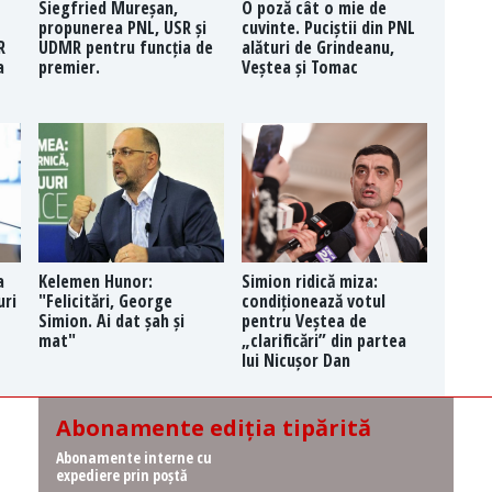
Siegfried Mureșan,
O poză cât o mie de
propunerea PNL, USR și
cuvinte. Puciștii din PNL
R
UDMR pentru funcția de
alături de Grindeanu,
a
premier.
Veștea și Tomac
a
Kelemen Hunor:
Simion ridică miza:
uri
"Felicitări, George
condiționează votul
Simion. Ai dat șah și
pentru Veștea de
mat"
„clarificări” din partea
lui Nicușor Dan
Abonamente ediția tipărită
Abonamente interne cu
expediere prin poștă