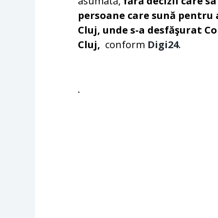
asumată,
fără decizii care s
persoane care sună pentru a
Cluj, unde s-a desfăşurat C
Cluj,
conform
Digi24
.
.