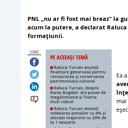
PNL „nu ar fi fost mai breaz" la g
acum la putere, a declarat Raluca
formaţiunii.
SHARE
PE ACEEAȘI TEMĂ
Raluca Turcan anunță
finanțare generoasă pentru
Ea a
restaurarea și conservarea
patrimoniului cultural
aver
Raluca Turcan, despre
înţe
Rareş Bogdan: Are pusee de
megalomanie și foarte
0
mai 
mult ridicol
Raluca Turcan anunță
eşec
indexarea pensiilor cu 6% și
alocații majorate cu 20% de
la 1 ianuarie