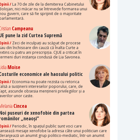
Opinii /
La 70 de zile de la demiterea Cabinetului
Bolojan, nici măcar nu se întrevede formarea unui
nou guvern, care să fie sprijinit de o majoritate
parlamentară.
Cristian
Campeanu
UE pune la zid Curtea Supremă
Opinii /
Zeci de inculpați au scăpat de procese
sau din închisoare din cauză că Înalta Curte a
extins cu patru ani prescripția. CJUE a criticat în
termeni duri instanța condusă de Lia Savonea.
Lidia
Moise
Costurile economice ale haosului politic
Opinii /
Economia nu poate rezista cu retorica
falsă a susținerii intereselor poporului, care, de
fapt, ascunde obsesia menținerii privilegiilor și a
averilor unor caste.
Melania
Cincea
Noi puseuri de xenofobie din partea
românilor „neaoși”
Opinii /
Periodic, în spațiul public sunt voci care
lansează mesaje xenofobe la adresa câte unui politician care
deranjează un anumit grup politico-mediatic, într-un anumit