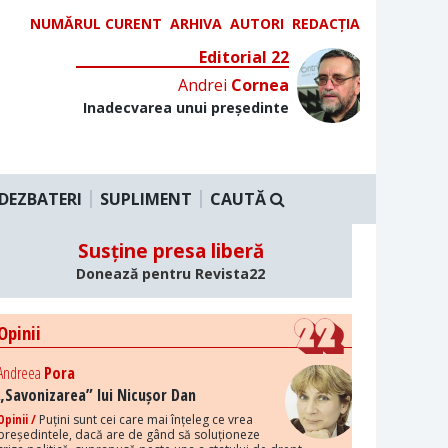
NUMĂRUL CURENT
ARHIVA
AUTORI
REDACȚIA
Editorial 22
Andrei
Cornea
Inadecvarea unui președinte
DEZBATERI
SUPLIMENT
CAUTĂ
Susține presa liberă
Donează pentru Revista22
Opinii
Andreea
Pora
„Savonizarea” lui Nicușor Dan
Opinii /
Puțini sunt cei care mai înțeleg ce vrea
președintele, dacă are de gând să soluționeze