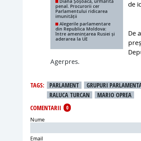
Diana Șoșoacă, urmărită
de i
penal. Procurorii cer
Parlamentului ridicarea
imunității
Alegerile parlamentare
din Republica Moldova:
De a
între amenințarea Rusiei și
aderarea la UE
preș
Depu
Agerpres.
TAGS:
PARLAMENT
GRUPURI PARLAMENT
RALUCA TURCAN
MARIO OPREA
COMENTARII
0
Nume
Email