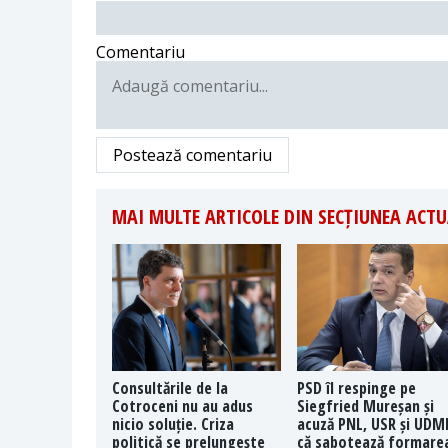
Comentariu
Postează comentariu
MAI MULTE ARTICOLE DIN SECȚIUNEA ACTU
Consultările de la
PSD îl respinge pe
Cotroceni nu au adus
Siegfried Mureșan și
nicio soluție. Criza
acuză PNL, USR și UDM
politică se prelungește
că sabotează formare