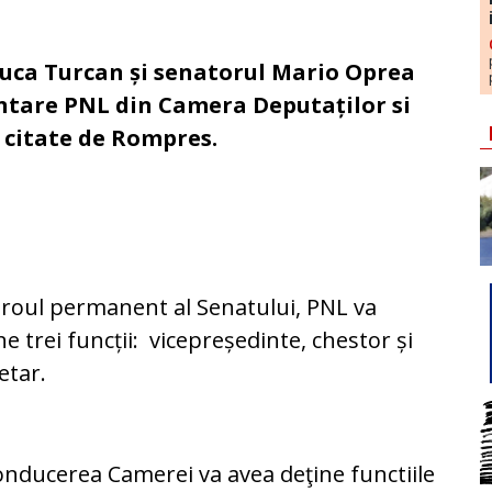
luca Turcan și senatorul Mario Oprea
mentare PNL din Camera Deputaților si
e citate de Rompres.
iroul permanent al Senatului, PNL va
ne trei funcții: vicepreședinte, chestor și
etar.
onducerea Camerei va avea deţine functiile