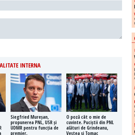
ALITATE INTERNA
Siegfried Mureșan,
O poză cât o mie de
propunerea PNL, USR și
cuvinte. Puciștii din PNL
R
UDMR pentru funcția de
alături de Grindeanu,
a
premier.
Veștea și Tomac