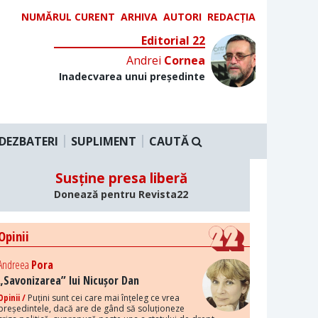
NUMĂRUL CURENT
ARHIVA
AUTORI
REDACȚIA
Editorial 22
Andrei
Cornea
Inadecvarea unui președinte
DEZBATERI
SUPLIMENT
CAUTĂ
Susține presa liberă
Donează pentru Revista22
Opinii
Andreea
Pora
„Savonizarea” lui Nicușor Dan
Opinii /
Puțini sunt cei care mai înțeleg ce vrea
președintele, dacă are de gând să soluționeze