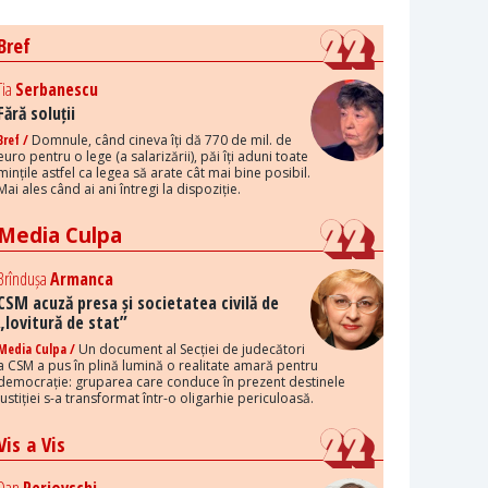
Bref
Tia
Serbanescu
Fără soluții
Bref /
Domnule, când cineva îți dă 770 de mil. de
euro pentru o lege (a salarizării), păi îți aduni toate
mințile astfel ca legea să arate cât mai bine posibil.
Mai ales când ai ani întregi la dispoziție.
Media Culpa
Brîndușa
Armanca
CSM acuză presa și societatea civilă de
„lovitură de stat”
Media Culpa /
Un document al Secției de judecători
a CSM a pus în plină lumină o realitate amară pentru
democrație: gruparea care conduce în prezent destinele
justiției s-a transformat într-o oligarhie periculoasă.
Vis a Vis