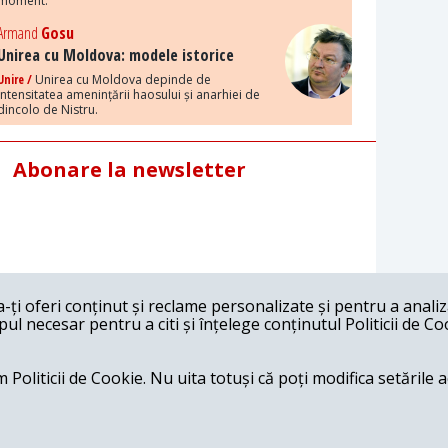
moment.
Armand
Gosu
Unirea cu Moldova: modele istorice
Unire /
Unirea cu Moldova depinde de
intensitatea amenințării haosului și anarhiei de
dincolo de Nistru.
Abonare la newsletter
ți oferi conținut și reclame personalizate și pentru a anali
l necesar pentru a citi și înțelege conținutul Politicii de Co
 Politicii de Cookie. Nu uita totuși că poți modifica setările 