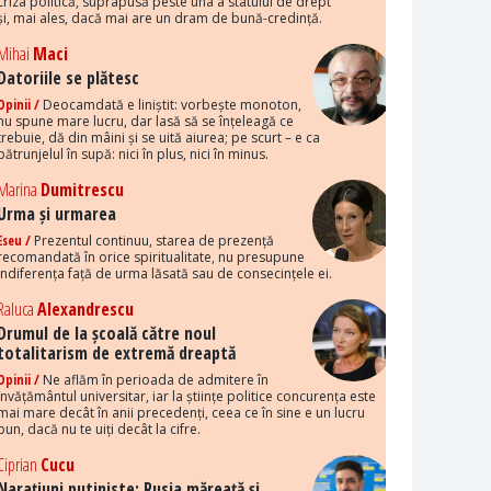
criza politică, suprapusă peste una a statului de drept
și, mai ales, dacă mai are un dram de bună-credință.
Mihai
Maci
Datoriile se plătesc
Opinii /
Deocamdată e liniștit: vorbește monoton,
nu spune mare lucru, dar lasă să se înțeleagă ce
trebuie, dă din mâini și se uită aiurea; pe scurt – e ca
pătrunjelul în supă: nici în plus, nici în minus.
Marina
Dumitrescu
Urma și urmarea
Eseu /
Prezentul continuu, starea de prezență
recomandată în orice spiritualitate, nu presupune
indiferența față de urma lăsată sau de consecințele ei.
Raluca
Alexandrescu
Drumul de la școală către noul
totalitarism de extremă dreaptă
Opinii /
Ne aflăm în perioada de admitere în
învățământul universitar, iar la științe politice concurența este
mai mare decât în anii precedenți, ceea ce în sine e un lucru
bun, dacă nu te uiți decât la cifre.
Ciprian
Cucu
Narațiuni putiniste: Rusia măreață și