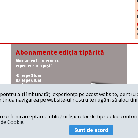
Abonamente ediția tipărită
Abonamente interne cu
expediere prin poștă
45 lei pe 3 luni
80 lei pe 6 luni
150 lei pe 1 an
entru a-ți îmbunătăți experiența pe acest website, pentru a-
Abonamente interne cu
ontinua navigarea pe website-ul nostru te rugăm să aloci timpu
ridicare de la redacție
36 lei pe 3 luni
62 lei pe 6 luni
onfirmi acceptarea utilizării fișierelor de tip cookie conform
115 lei pe 1 an
a de Cookie.
Sunt de acord
© 2026 Revista 22