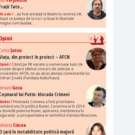
Dan
Perjovschi
Frații Tate...
Vis a vis /
...au fost arestați la Miami la cererea UK,
după ce Justiția de la noi i-a lăsat în libertate
magna cum laudae,
Opinii
Corina
Șuteu
Viața, din proiect în proiect – AFCN
Opinii /
Citind pe FB variate și numeroase luări de
poziție despre ultimul concurs de selecție a
proiectelor AFCN, mi-au atras atenția comentariile lui
Adrian Șoaită (Fundația Kulturhaus).
Armand
Gosu
Coșmarul lui Putin: blocada Crimeei
Război /
Peninsula Crimeea a fost prioritatea
numărul unu în politica Rusiei. Cucerirea ei în 2014
a dovedit puterea Rusiei, apărarea, menținerea în
siguranță și prosperitatea ei semnifică măreția Moscovei.
Melania
Cincea
O țară în instabilitate politică majoră