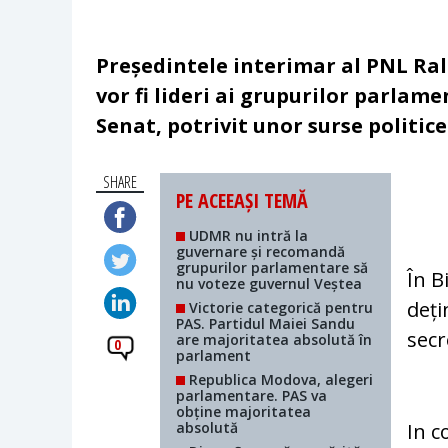
Președintele interimar al PNL Ra
vor fi lideri ai grupurilor parla
Senat, potrivit unor surse politic
SHARE
PE ACEEAȘI TEMĂ
UDMR nu intră la
guvernare și recomandă
grupurilor parlamentare să
În B
nu voteze guvernul Veștea
deți
Victorie categorică pentru
PAS. Partidul Maiei Sandu
secr
are majoritatea absolută în
0
parlament
Republica Modova, alegeri
parlamentare. PAS va
obține majoritatea
absolută
In c