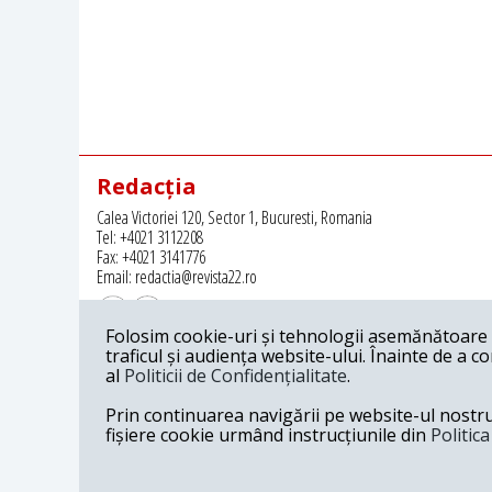
Redacția
Calea Victoriei 120, Sector 1, Bucuresti, Romania
Tel: +4021 3112208
Fax: +4021 3141776
Email: redactia@revista22.ro
Folosim cookie-uri și tehnologii asemănătoare p
traficul și audiența website-ului. Înainte de a c
al
Politicii de Confidențialitate
.
Revista 22 este editata de
Grupul pentru Dialog Social
Prin continuarea navigării pe website-ul nostru c
fișiere cookie urmând instrucțiunile din
Politic