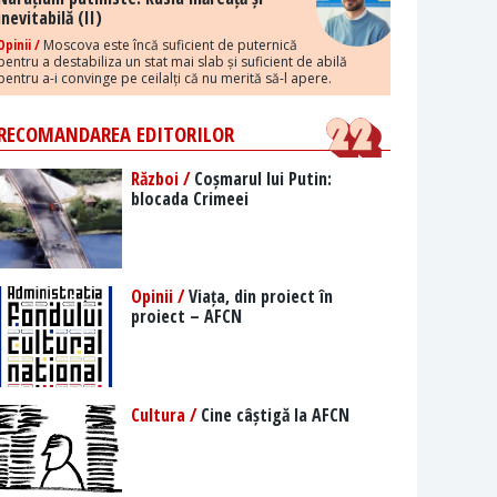
inevitabilă (II)
Opinii /
Moscova este încă suficient de puternică
pentru a destabiliza un stat mai slab și suficient de abilă
pentru a-i convinge pe ceilalți că nu merită să-l apere.
RECOMANDAREA EDITORILOR
Război /
Coșmarul lui Putin:
blocada Crimeei
Opinii /
Viața, din proiect în
proiect – AFCN
Cultura /
Cine câștigă la AFCN