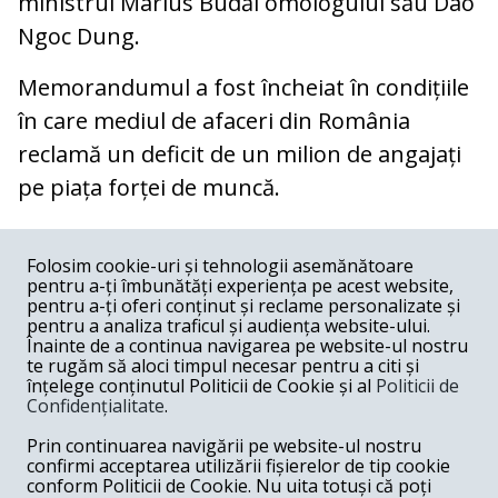
ministrul Marius Budăi omologului său Dao
Ngoc Dung.
Memorandumul a fost încheiat în condițiile
în care mediul de afaceri din România
reclamă un deficit de un milion de angajați
pe piața forței de muncă.
COMENTARII
0
Folosim cookie-uri și tehnologii asemănătoare
pentru a-ți îmbunătăți experiența pe acest website,
Nume
pentru a-ți oferi conținut și reclame personalizate și
pentru a analiza traficul și audiența website-ului.
Înainte de a continua navigarea pe website-ul nostru
Email
te rugăm să aloci timpul necesar pentru a citi și
înțelege conținutul Politicii de Cookie și al
Politicii de
Confidențialitate
.
Comentariu
Prin continuarea navigării pe website-ul nostru
confirmi acceptarea utilizării fișierelor de tip cookie
conform Politicii de Cookie. Nu uita totuși că poți