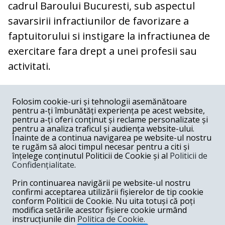
cadrul Baroului Bucuresti, sub aspectul
savarsirii infractiunilor de favorizare a
faptuitorului si instigare la infractiunea de
exercitare fara drept a unei profesii sau
activitati.
COMENTARII
0
Folosim cookie-uri și tehnologii asemănătoare
pentru a-ți îmbunătăți experiența pe acest website,
Nume
pentru a-ți oferi conținut și reclame personalizate și
pentru a analiza traficul și audiența website-ului.
Înainte de a continua navigarea pe website-ul nostru
Email
te rugăm să aloci timpul necesar pentru a citi și
înțelege conținutul Politicii de Cookie și al
Politicii de
Confidențialitate
.
Comentariu
Prin continuarea navigării pe website-ul nostru
confirmi acceptarea utilizării fișierelor de tip cookie
conform Politicii de Cookie. Nu uita totuși că poți
modifica setările acestor fișiere cookie urmând
instrucțiunile din
Politica de Cookie.