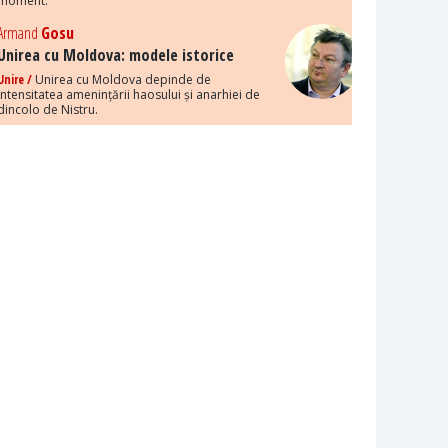
moment.
Armand
Gosu
Unirea cu Moldova: modele istorice
Unire /
Unirea cu Moldova depinde de
intensitatea amenințării haosului și anarhiei de
dincolo de Nistru.