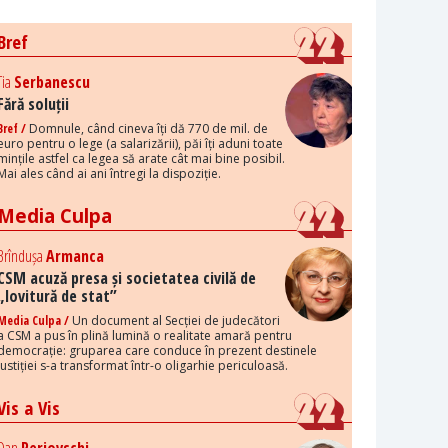
Bref
Tia
Serbanescu
Fără soluții
Bref /
Domnule, când cineva îți dă 770 de mil. de
euro pentru o lege (a salarizării), păi îți aduni toate
mințile astfel ca legea să arate cât mai bine posibil.
Mai ales când ai ani întregi la dispoziție.
Media Culpa
Brîndușa
Armanca
CSM acuză presa și societatea civilă de
„lovitură de stat”
Media Culpa /
Un document al Secției de judecători
a CSM a pus în plină lumină o realitate amară pentru
democrație: gruparea care conduce în prezent destinele
justiției s-a transformat într-o oligarhie periculoasă.
Vis a Vis