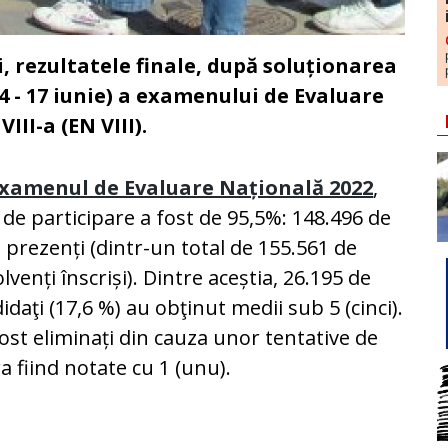
i, rezultatele finale, după soluționarea
14 - 17 iunie) a examenului de Evaluare
III-a (EN VIII).
xamenul de Evaluare Națională 2022
,
 de participare a fost de 95,5%: 148.496 de
i prezenți (dintr-un total de 155.561 de
lvenți înscriși). Dintre aceștia, 26.195 de
idaţi (17,6 %) au obţinut medii sub 5 (cinci).
ost eliminați din cauza unor tentative de
ra fiind notate cu 1 (unu).