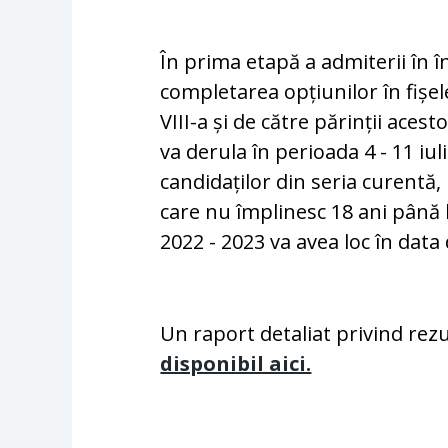
În prima etapă a admiterii în î
completarea opțiunilor în fișele
VIII-a și de către părinții acestor
va derula în perioada 4 - 11 iu
candidaților din seria curentă,
care nu împlinesc 18 ani până l
2022 - 2023 va avea loc în data 
Un raport detaliat privind rezu
disponibil aici.