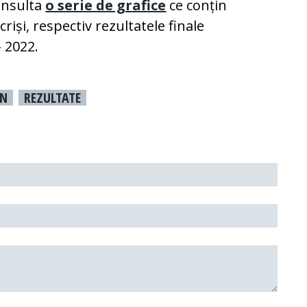
onsulta
o serie de grafice
ce conțin
riși, respectiv rezultatele finale
 2022.
EN
REZULTATE