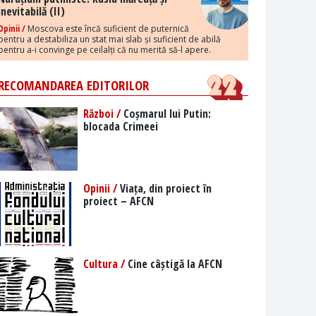
inevitabilă (II)
Opinii /
Moscova este încă suficient de puternică
pentru a destabiliza un stat mai slab și suficient de abilă
pentru a-i convinge pe ceilalți că nu merită să-l apere.
RECOMANDAREA EDITORILOR
Război /
Coșmarul lui Putin:
blocada Crimeei
Opinii /
Viața, din proiect în
proiect – AFCN
Cultura /
Cine câștigă la AFCN