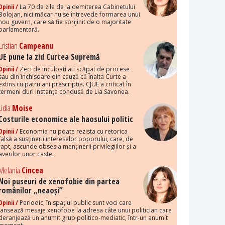
Opinii /
La 70 de zile de la demiterea Cabinetului
Bolojan, nici măcar nu se întrevede formarea unui
nou guvern, care să fie sprijinit de o majoritate
parlamentară.
Cristian
Campeanu
UE pune la zid Curtea Supremă
Opinii /
Zeci de inculpați au scăpat de procese
sau din închisoare din cauză că Înalta Curte a
extins cu patru ani prescripția. CJUE a criticat în
termeni duri instanța condusă de Lia Savonea.
Lidia
Moise
Costurile economice ale haosului politic
Opinii /
Economia nu poate rezista cu retorica
falsă a susținerii intereselor poporului, care, de
fapt, ascunde obsesia menținerii privilegiilor și a
averilor unor caste.
Melania
Cincea
Noi puseuri de xenofobie din partea
românilor „neaoși”
Opinii /
Periodic, în spațiul public sunt voci care
lansează mesaje xenofobe la adresa câte unui politician care
deranjează un anumit grup politico-mediatic, într-un anumit