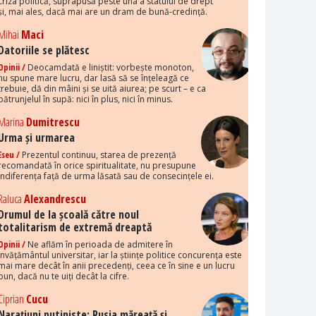
criza politică, suprapusă peste una a statului de drept
și, mai ales, dacă mai are un dram de bună-credință.
Mihai
Maci
Datoriile se plătesc
Opinii /
Deocamdată e liniștit: vorbește monoton,
nu spune mare lucru, dar lasă să se înțeleagă ce
trebuie, dă din mâini și se uită aiurea; pe scurt – e ca
pătrunjelul în supă: nici în plus, nici în minus.
Marina
Dumitrescu
Urma și urmarea
Eseu /
Prezentul continuu, starea de prezență
recomandată în orice spiritualitate, nu presupune
indiferența față de urma lăsată sau de consecințele ei.
Raluca
Alexandrescu
Drumul de la școală către noul
totalitarism de extremă dreaptă
Opinii /
Ne aflăm în perioada de admitere în
învățământul universitar, iar la științe politice concurența este
mai mare decât în anii precedenți, ceea ce în sine e un lucru
bun, dacă nu te uiți decât la cifre.
Ciprian
Cucu
Narațiuni putiniste: Rusia măreață și