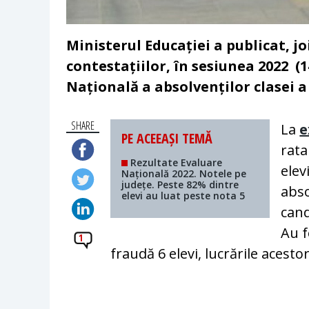
Ministerul Educației a publicat, jo
contestațiilor, în sesiunea 2022 (
Națională a absolvenților clasei a V
SHARE
La
e
PE ACEEAȘI TEMĂ
rata
Rezultate Evaluare
elev
Națională 2022. Notele pe
județe. Peste 82% dintre
abso
elevi au luat peste nota 5
cand
Au f
1
fraudă 6 elevi, lucrările acesto