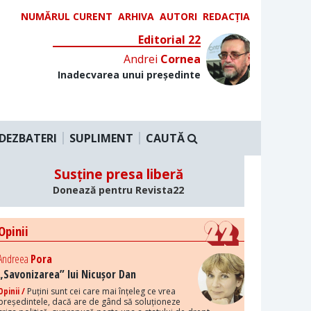
NUMĂRUL CURENT
ARHIVA
AUTORI
REDACȚIA
Editorial 22
Andrei
Cornea
Inadecvarea unui președinte
DEZBATERI
SUPLIMENT
CAUTĂ
Susține presa liberă
Donează pentru Revista22
Opinii
Andreea
Pora
„Savonizarea” lui Nicușor Dan
Opinii /
Puțini sunt cei care mai înțeleg ce vrea
președintele, dacă are de gând să soluționeze