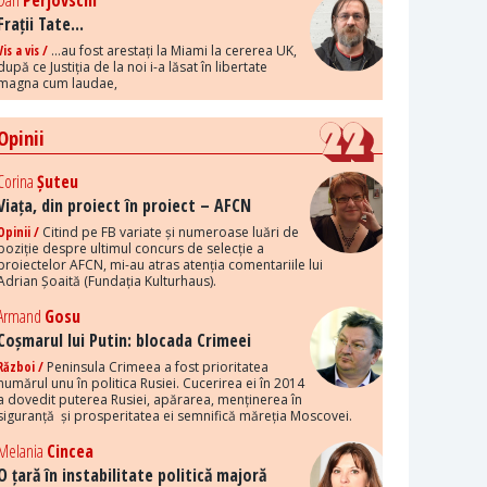
Dan
Perjovschi
Frații Tate...
Vis a vis /
...au fost arestați la Miami la cererea UK,
după ce Justiția de la noi i-a lăsat în libertate
magna cum laudae,
Opinii
Corina
Șuteu
Viața, din proiect în proiect – AFCN
Opinii /
Citind pe FB variate și numeroase luări de
poziție despre ultimul concurs de selecție a
proiectelor AFCN, mi-au atras atenția comentariile lui
Adrian Șoaită (Fundația Kulturhaus).
Armand
Gosu
Coșmarul lui Putin: blocada Crimeei
Război /
Peninsula Crimeea a fost prioritatea
numărul unu în politica Rusiei. Cucerirea ei în 2014
a dovedit puterea Rusiei, apărarea, menținerea în
siguranță și prosperitatea ei semnifică măreția Moscovei.
Melania
Cincea
O țară în instabilitate politică majoră