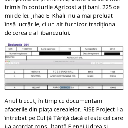
trimis în conturile Agricost alți bani, 225 de
mii de lei. Jihad El Khalil nu a mai preluat
însă lucrările, ci un alt furnizor tradițional
de cereale al libanezului.
Anul trecut, în timp ce documentam
afacerile din piața cerealelor, RISE Project l-a
întrebat pe Culiță Tărîță dacă el este cel care
i-a acordat consultanță Elenei Udrea și