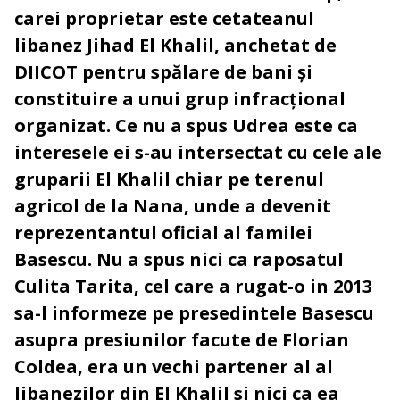
carei proprietar este cetateanul
libanez Jihad El Khalil,
anchetat de
DIICOT pentru spălare de bani și
constituire a unui grup infracțional
organizat. Ce
nu a spus Udrea este ca
interesele ei s-au intersectat cu cele ale
gruparii El Khalil chiar pe terenul
agricol de la Nana,
unde a devenit
reprezentantul oficial al familei
Basescu. Nu a spus nici ca raposatul
Culita Tarita
, cel care a rugat-o in 2013
sa-l informeze pe presedintele Basescu
asupra presiunilor facute de Florian
Coldea,
era un vechi partener al al
libanezilor din El Khalil si nici ca ea