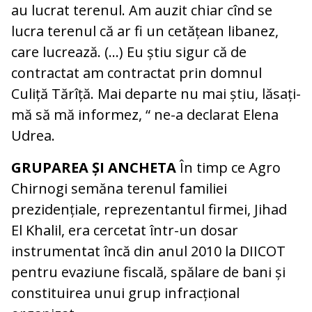
au lucrat terenul. Am auzit chiar cînd se
lucra terenul că ar fi un cetățean libanez,
care lucrează. (…) Eu știu sigur că de
contractat am contractat prin domnul
Culiță Tărîță. Mai departe nu mai știu, lăsați-
mă să mă informez, “ ne-a declarat Elena
Udrea.
GRUPAREA ȘI ANCHETA
În timp ce Agro
Chirnogi semăna terenul familiei
prezidențiale, reprezentantul firmei, Jihad
El Khalil, era cercetat într-un dosar
instrumentat încă din anul 2010 la DIICOT
pentru evaziune fiscală, spălare de bani și
constituirea unui grup infracțional