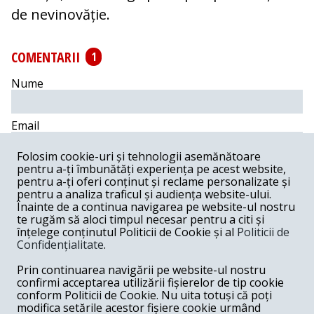
de nevinovăție.
COMENTARII
1
Nume
Email
Folosim cookie-uri și tehnologii asemănătoare
Comentariu
pentru a-ți îmbunătăți experiența pe acest website,
pentru a-ți oferi conținut și reclame personalizate și
pentru a analiza traficul și audiența website-ului.
Înainte de a continua navigarea pe website-ul nostru
te rugăm să aloci timpul necesar pentru a citi și
înțelege conținutul Politicii de Cookie și al
Politicii de
Postează comentariu
Confidențialitate
.
Prin continuarea navigării pe website-ul nostru
Nelamuritu' -
02-22-2022
confirmi acceptarea utilizării fișierelor de tip cookie
Daca prejudiciul este corect,rara avis in dosarele DNA,
conform Politicii de Cookie. Nu uita totuși că poți
de la ce suma se aresteaza ? Nu de alta dar altii au fost
modifica setările acestor fișiere cookie urmând
umflati pentu prejudicii mult mai mici.