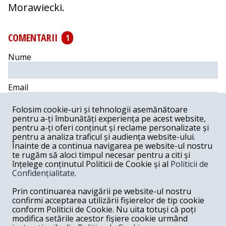
Morawiecki.
COMENTARII
1
Nume
Email
Folosim cookie-uri și tehnologii asemănătoare
Comentariu
pentru a-ți îmbunătăți experiența pe acest website,
pentru a-ți oferi conținut și reclame personalizate și
pentru a analiza traficul și audiența website-ului.
Înainte de a continua navigarea pe website-ul nostru
te rugăm să aloci timpul necesar pentru a citi și
înțelege conținutul Politicii de Cookie și al
Politicii de
Postează comentariu
Confidențialitate
.
constantin Georgescu -
03-29-2023
Prin continuarea navigării pe website-ul nostru
confirmi acceptarea utilizării fișierelor de tip cookie
Vai de mine sau trezit vitejii.Dupa ce a trecut graul si
conform Politicii de Cookie. Nu uita totuși că poți
porumbul.De acum Bistroe ,Marea Neagra via
modifica setările acestor fișiere cookie urmând
Istambul.Si salut tavarisci.