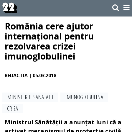
România cere ajutor
internațional pentru
rezolvarea crizei
imunoglobulinei
REDACTIA
| 05.03.2018
MINISTERUL SANATATII
IMUNOGLOBULINA
CRIZA
Ministrul Sănătății a anunțat luni că a
activat mecanismul de protecție civilă