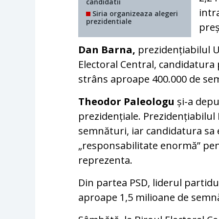
candidatii
intr
Siria organizeaza alegeri
prezidentiale
preș
Dan Barna,
prezidențiabilul U
Electoral Central, candidatura 
strâns aproape 400.000 de se
Theodor Paleologu
și-a depu
prezidențiale. Prezidențiabilul
semnături, iar candidatura sa 
„responsabilitate enormă” pent
reprezenta.
Din partea PSD, liderul partidu
aproape 1,5 milioane de semnăt