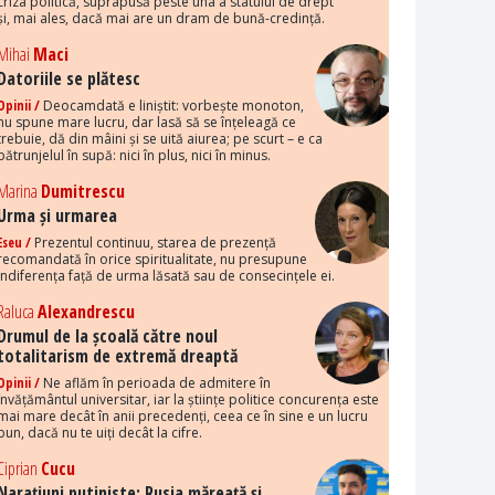
criza politică, suprapusă peste una a statului de drept
și, mai ales, dacă mai are un dram de bună-credință.
Mihai
Maci
Datoriile se plătesc
Opinii /
Deocamdată e liniștit: vorbește monoton,
nu spune mare lucru, dar lasă să se înțeleagă ce
trebuie, dă din mâini și se uită aiurea; pe scurt – e ca
pătrunjelul în supă: nici în plus, nici în minus.
Marina
Dumitrescu
Urma și urmarea
Eseu /
Prezentul continuu, starea de prezență
recomandată în orice spiritualitate, nu presupune
indiferența față de urma lăsată sau de consecințele ei.
Raluca
Alexandrescu
Drumul de la școală către noul
totalitarism de extremă dreaptă
Opinii /
Ne aflăm în perioada de admitere în
învățământul universitar, iar la științe politice concurența este
mai mare decât în anii precedenți, ceea ce în sine e un lucru
bun, dacă nu te uiți decât la cifre.
Ciprian
Cucu
Narațiuni putiniste: Rusia măreață și