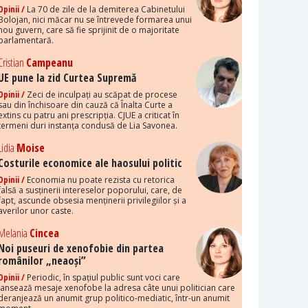
Opinii /
La 70 de zile de la demiterea Cabinetului
Bolojan, nici măcar nu se întrevede formarea unui
nou guvern, care să fie sprijinit de o majoritate
parlamentară.
Cristian
Campeanu
UE pune la zid Curtea Supremă
Opinii /
Zeci de inculpați au scăpat de procese
sau din închisoare din cauză că Înalta Curte a
extins cu patru ani prescripția. CJUE a criticat în
termeni duri instanța condusă de Lia Savonea.
Lidia
Moise
Costurile economice ale haosului politic
Opinii /
Economia nu poate rezista cu retorica
falsă a susținerii intereselor poporului, care, de
fapt, ascunde obsesia menținerii privilegiilor și a
averilor unor caste.
Melania
Cincea
Noi puseuri de xenofobie din partea
românilor „neaoși”
Opinii /
Periodic, în spațiul public sunt voci care
lansează mesaje xenofobe la adresa câte unui politician care
deranjează un anumit grup politico-mediatic, într-un anumit