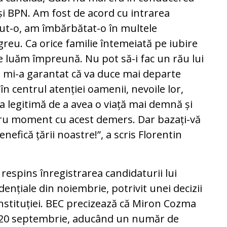
și BPN. Am fost de acord cu intrarea
inut-o, am îmbărbătat-o în multele
reu. Ca orice familie întemeiată pe iubire
 le luăm împreună. Nu pot să-i fac un rău lui
ea mi-a garantat că va duce mai departe
în centrul atenției oamenii, nevoile lor,
ța legitimă de a avea o viață mai demnă și
ru moment cu acest demers. Dar bazați-vă
efică țării noastre!”, a scris Florentin
 respins înregistrarea candidaturii lui
ențiale din noiembrie, potrivit unei decizii
instituției. BEC precizează că Miron Cozma
, 20 septembrie, aducând un număr de