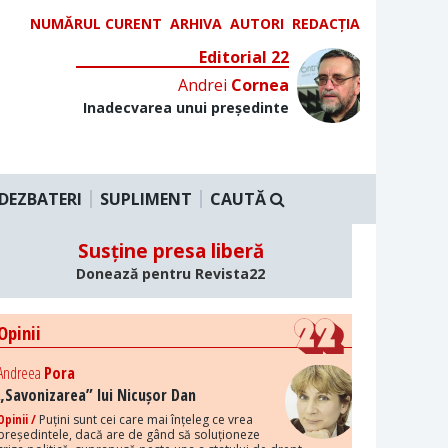
NUMĂRUL CURENT
ARHIVA
AUTORI
REDACȚIA
Editorial 22
Andrei
Cornea
Inadecvarea unui președinte
DEZBATERI
SUPLIMENT
CAUTĂ
Susține presa liberă
Donează pentru Revista22
Opinii
Andreea
Pora
„Savonizarea” lui Nicușor Dan
Opinii /
Puțini sunt cei care mai înțeleg ce vrea
președintele, dacă are de gând să soluționeze