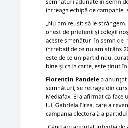
semnături adunate în semn de
întreaga echipă de campanie, 
„Nu am reușit să le strângem.
onest de prietenii și colegii n
aceste smenături în semn de r
întrebați de ce nu am strâns 
este de ce un partid nou, curat
bine și ca la carte, este ținut î
Florentin Pandele
a anunțat 
semnături, se retrage din cursa
Mediafax. El a afirmat că face 
lui, Gabriela Firea, care a rev
campania electorală a partidul
„Când am anunțat intenția de 