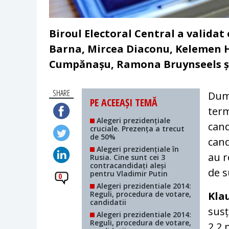
Biroul Electoral Central a validat
Barna, Mircea Diaconu, Kelemen H
Cumpănașu, Ramona Bruynseels și
SHARE
Dumi
PE ACEEAȘI TEMĂ
ter
Alegeri prezidențiale
cand
cruciale. Prezența a trecut
de 50%
cand
Alegeri prezidențiale în
au r
Rusia. Cine sunt cei 3
contracandidați aleși
de s
pentru Vladimir Putin
0
Alegeri prezidentiale 2014:
Reguli, procedura de votare,
Kla
candidatii
susț
Alegeri prezidentiale 2014:
Reguli, procedura de votare,
2,2 