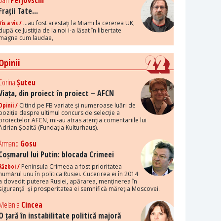
Dan
Perjovschi
Frații Tate...
Vis a vis /
...au fost arestați la Miami la cererea UK,
după ce Justiția de la noi i-a lăsat în libertate
magna cum laudae,
Opinii
Corina
Șuteu
Viața, din proiect în proiect – AFCN
Opinii /
Citind pe FB variate și numeroase luări de
poziție despre ultimul concurs de selecție a
proiectelor AFCN, mi-au atras atenția comentariile lui
Adrian Șoaită (Fundația Kulturhaus).
Armand
Gosu
Coșmarul lui Putin: blocada Crimeei
Război /
Peninsula Crimeea a fost prioritatea
numărul unu în politica Rusiei. Cucerirea ei în 2014
a dovedit puterea Rusiei, apărarea, menținerea în
siguranță și prosperitatea ei semnifică măreția Moscovei.
Melania
Cincea
O țară în instabilitate politică majoră