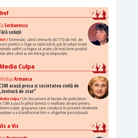
Bref
Tia
Serbanescu
Fără soluții
Bref /
Domnule, când cineva îți dă 770 de mil. de
euro pentru o lege (a salarizării), păi îți aduni toate
mințile astfel ca legea să arate cât mai bine posibil.
Mai ales când ai ani întregi la dispoziție.
Media Culpa
Brîndușa
Armanca
CSM acuză presa și societatea civilă de
„lovitură de stat”
Media Culpa /
Un document al Secției de judecători
a CSM a pus în plină lumină o realitate amară pentru
democrație: gruparea care conduce în prezent destinele
justiției s-a transformat într-o oligarhie periculoasă.
Vis a Vis