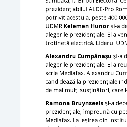
Sâmbătă, la Biroul Electoral Ce
prezidențiabilul ALDE-Pro Ro
potrivit acestuia, peste 400.0
UDMR
Kelemen Hunor
și-a d
alegerile prezidențiale. El a ven
trotinetă electrică. Liderul U
Alexandru Cumpănașu
și-a 
alegerile prezidențiale. El a r
scrie Mediafax. Alexandru Cu
candidează la prezidențiale in
de mai mulți susținători, care 
Ramona Bruynseels
și-a dep
prezidențiale, împreună cu pe
Mediafax. La ieșirea din instit