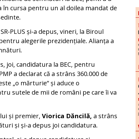
a în cursa pentru un al doilea mandat de
edinte.
SR-PLUS și-a depus, vineri, la Biroul
pentru alegerile prezidențiale. Alianța a
mnături.
s, joi, candidatura la BEC, pentru
 PMP a declarat că a strâns 360.000 de
este „o mărturie” și aduce o
ru sutele de mii de români pe care îi va
lui și premier,
Viorica Dăncilă,
a strâns
uri și și-a depus joi candidatura.