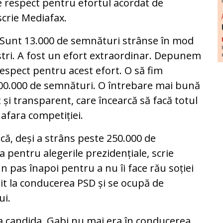
 respect pentru efortul acordat de
scrie Mediafax.
 Sunt 13.000 de semnături strânse în mod
oștri. A fost un efort extraordinar. Depunem
espect pentru acest efort. O să fim
200.000 de semnături. O întrebare mai bună
 și transparent, care încearcă să facă totul
n afara competiției.
că, deși a strâns peste 250.000 de
 pentru alegerile prezidențiale, scrie
un pas înapoi pentru a nu îi face rău soției
enit la conducerea PSD și se ocupă de
ui.
a candida, Gabi nu mai era în conducerea