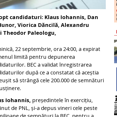
 opt candidaturi: Klaus Iohannis, Dan
unor, Viorica Dăncilă, Alexandru
 Theodor Paleologu,
nică, 22 septembrie, ora 24:00, a expirat
menul limită pentru depunerea
idaturilor. BEC a validat înregistrarea
idaturilor după ce a constatat că aceștia
eușit să strângă cele 200.000 de semnături
usținere.
us Iohannis,
președintele în exercițiu,
inut de PNL, și-a depus vineri cele peste
milioane de semnături la BEC, pentru a