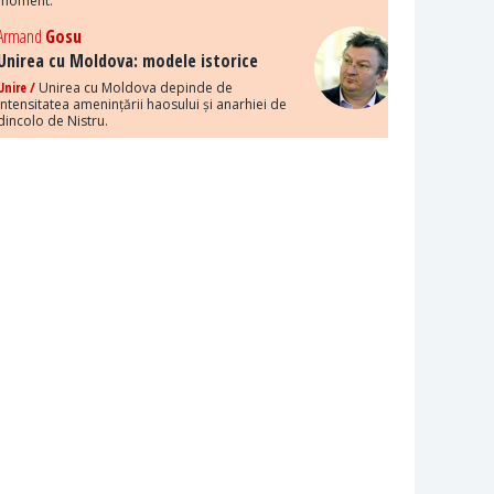
moment.
Armand
Gosu
Unirea cu Moldova: modele istorice
Unire /
Unirea cu Moldova depinde de
intensitatea amenințării haosului și anarhiei de
dincolo de Nistru.