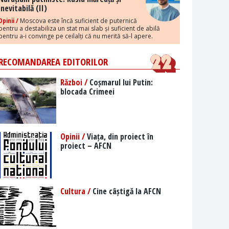
inevitabilă (II)
Opinii /
Moscova este încă suficient de puternică
pentru a destabiliza un stat mai slab și suficient de abilă
pentru a-i convinge pe ceilalți că nu merită să-l apere.
RECOMANDAREA EDITORILOR
Război /
Coșmarul lui Putin:
blocada Crimeei
Opinii /
Viața, din proiect în
proiect – AFCN
Cultura /
Cine câștigă la AFCN