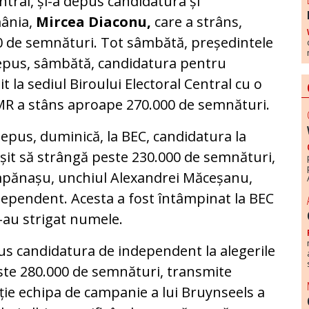
ntral, și-a depus candidatura și
mânia,
Mircea Diaconu,
care a strâns,
00 de semnături. Tot sâmbătă, președintele
epus, sâmbătă, candidatura pentru
it la sediul Biroului Electoral Central cu o
DMR a stâns aproape 270.000 de semnături.
depus, duminică, la BEC, candidatura la
eușit să strângă peste 230.000 de semnături,
mpănașu, unchiul Alexandrei Măceșanu,
dependent. Acesta a fost întâmpinat la BEC
i-au strigat numele.
us candidatura de independent la alegerile
ste 280.000 de semnături, transmite
uție echipa de campanie a lui Bruynseels a