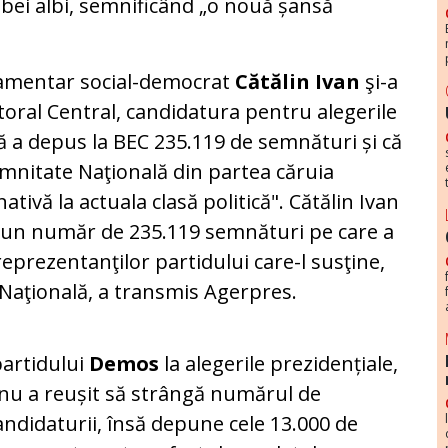
ei albi, semnificând „o nouă șansă
amentar social-democrat
Cătălin Ivan
şi-a
toral Central, candidatura pentru alegerile
că a depus la BEC 235.119 de semnături și că
mnitate Naţională din partea căruia
tivă la actuala clasă politică". Cătălin Ivan
C un număr de 235.119 semnături pe care a
reprezentanţilor partidului care-l susţine,
Naţională, a transmis Agerpres.
partidului
Demos
la alegerile prezidențiale,
ă nu a reușit să strângă numărul de
andidaturii, însă depune cele 13.000 de