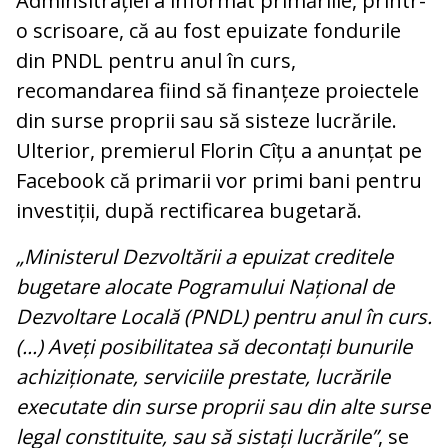
Adminsitrației a informat primăriile, printr-
o scrisoare, că au fost epuizate fondurile
din PNDL pentru anul în curs,
recomandarea fiind să finanțeze proiectele
din surse proprii sau să sisteze lucrările.
Ulterior, premierul Florin Cîțu a anunțat pe
Facebook că primarii vor primi bani pentru
investiții, după rectificarea bugetară.
„Ministerul Dezvoltării a epuizat creditele
bugetare alocate Pogramului Național de
Dezvoltare Locală (PNDL) pentru anul în curs.
(...) Aveți posibilitatea să decontați bunurile
achiziționate, serviciile prestate, lucrările
executate din surse proprii sau din alte surse
legal constituite, sau să sistați lucrările”
, se