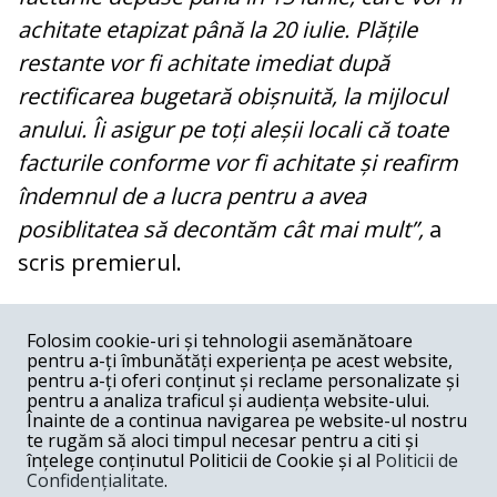
achitate etapizat până la 20 iulie. Plățile
restante vor fi achitate imediat după
rectificarea bugetară obișnuită, la mijlocul
anului. Îi asigur pe toți aleșii locali că toate
facturile conforme vor fi achitate și reafirm
îndemnul de a lucra pentru a avea
posiblitatea să decontăm cât mai mult”,
a
scris premierul.
COMENTARII
0
Folosim cookie-uri și tehnologii asemănătoare
pentru a-ți îmbunătăți experiența pe acest website,
Nume
pentru a-ți oferi conținut și reclame personalizate și
pentru a analiza traficul și audiența website-ului.
Înainte de a continua navigarea pe website-ul nostru
Email
te rugăm să aloci timpul necesar pentru a citi și
înțelege conținutul Politicii de Cookie și al
Politicii de
Confidențialitate
.