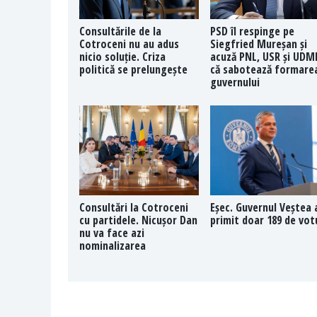
Consultările de la
PSD îl respinge pe
Cotroceni nu au adus
Siegfried Mureșan și
nicio soluție. Criza
acuză PNL, USR și UDM
politică se prelungește
că sabotează formare
guvernului
Consultări la Cotroceni
Eșec. Guvernul Veștea 
cu partidele. Nicușor Dan
primit doar 189 de vot
nu va face azi
nominalizarea