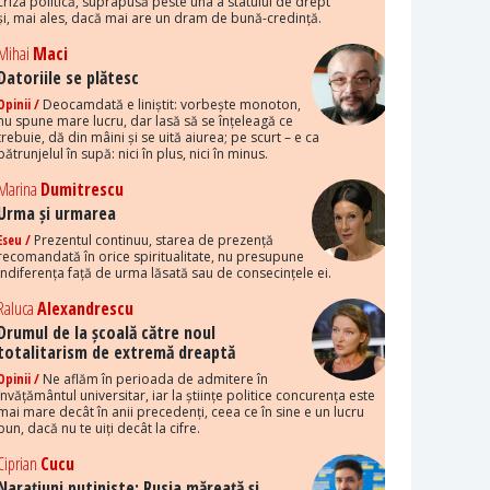
criza politică, suprapusă peste una a statului de drept
și, mai ales, dacă mai are un dram de bună-credință.
Mihai
Maci
Datoriile se plătesc
Opinii /
Deocamdată e liniștit: vorbește monoton,
nu spune mare lucru, dar lasă să se înțeleagă ce
trebuie, dă din mâini și se uită aiurea; pe scurt – e ca
pătrunjelul în supă: nici în plus, nici în minus.
Marina
Dumitrescu
Urma și urmarea
Eseu /
Prezentul continuu, starea de prezență
recomandată în orice spiritualitate, nu presupune
indiferența față de urma lăsată sau de consecințele ei.
Raluca
Alexandrescu
Drumul de la școală către noul
totalitarism de extremă dreaptă
Opinii /
Ne aflăm în perioada de admitere în
învățământul universitar, iar la științe politice concurența este
mai mare decât în anii precedenți, ceea ce în sine e un lucru
bun, dacă nu te uiți decât la cifre.
Ciprian
Cucu
Narațiuni putiniste: Rusia măreață și