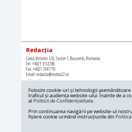
Redacția
Calea Victoriei 120, Sector 1, Bucuresti, Romania
Tel: +4021 3112208
Fax: +4021 3141776
Email: redactia@revista22.ro
Folosim cookie-uri și tehnologii asemănătoare p
traficul și audiența website-ului. Înainte de a c
al
Politicii de Confidențialitate
.
Revista 22 este editata de
Grupul pentru Dialog Social
Prin continuarea navigării pe website-ul nostru c
fișiere cookie urmând instrucțiunile din
Politic