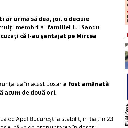
i ar urma să dea, joi, o decizie
 mulţi membri ai familiei lui Sandu
cuzaţi că l-au şantajat pe Mircea
unţarea în acest dosar
a fost amânată
ă acum de două ori.
ea de Apel Bucureşti a stabilit, iniţial, în 23
arie, că va da pronunţarea în dosarul