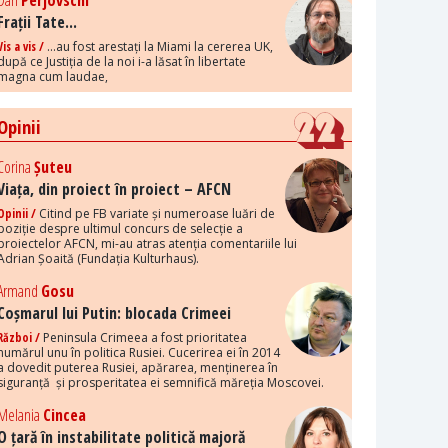
Dan
Perjovschi
Frații Tate...
Vis a vis /
...au fost arestați la Miami la cererea UK,
după ce Justiția de la noi i-a lăsat în libertate
magna cum laudae,
Opinii
Corina
Șuteu
Viața, din proiect în proiect – AFCN
Opinii /
Citind pe FB variate și numeroase luări de
poziție despre ultimul concurs de selecție a
proiectelor AFCN, mi-au atras atenția comentariile lui
Adrian Șoaită (Fundația Kulturhaus).
Armand
Gosu
Coșmarul lui Putin: blocada Crimeei
Război /
Peninsula Crimeea a fost prioritatea
numărul unu în politica Rusiei. Cucerirea ei în 2014
a dovedit puterea Rusiei, apărarea, menținerea în
siguranță și prosperitatea ei semnifică măreția Moscovei.
Melania
Cincea
O țară în instabilitate politică majoră