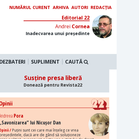
NUMĂRUL CURENT
ARHIVA
AUTORI
REDACȚIA
Editorial 22
Andrei
Cornea
Inadecvarea unui președinte
DEZBATERI
SUPLIMENT
CAUTĂ
Susține presa liberă
Donează pentru Revista22
Opinii
Andreea
Pora
„Savonizarea” lui Nicușor Dan
Opinii /
Puțini sunt cei care mai înțeleg ce vrea
președintele, dacă are de gând să soluționeze