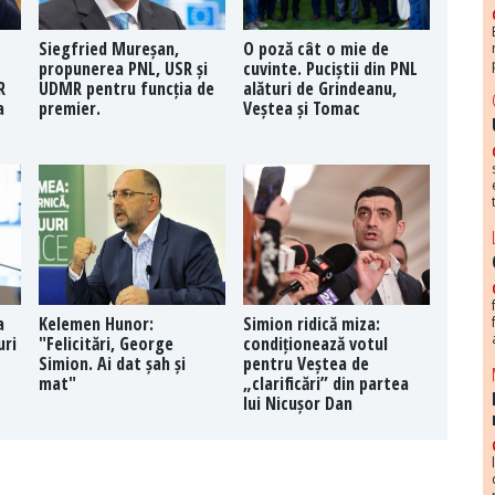
Siegfried Mureșan,
O poză cât o mie de
propunerea PNL, USR și
cuvinte. Puciștii din PNL
R
UDMR pentru funcția de
alături de Grindeanu,
a
premier.
Veștea și Tomac
a
Kelemen Hunor:
Simion ridică miza:
uri
"Felicitări, George
condiționează votul
Simion. Ai dat șah și
pentru Veștea de
mat"
„clarificări” din partea
lui Nicușor Dan