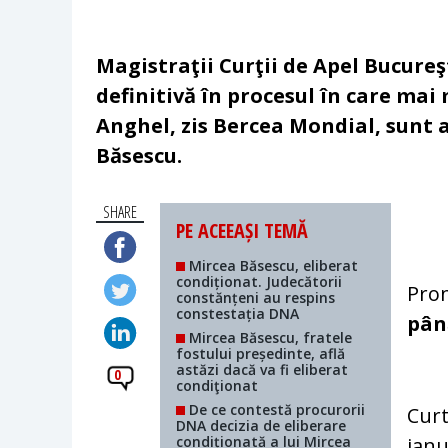
Magistraţii Curţii de Apel Bucureşt
definitivă în procesul în care mai
Anghel, zis Bercea Mondial, sunt a
Băsescu.
SHARE
PE ACEEAȘI TEMĂ
Mircea Băsescu, eliberat
condiționat. Judecătorii
Pron
constănțeni au respins
constestația DNA
pân
Mircea Băsescu, fratele
fostului președinte, află
astăzi dacă va fi eliberat
0
condiţionat
De ce contestă procurorii
Curt
DNA decizia de eliberare
condiționată a lui Mircea
ianu