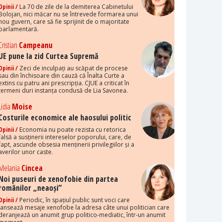
Opinii /
La 70 de zile de la demiterea Cabinetului
Bolojan, nici măcar nu se întrevede formarea unui
nou guvern, care să fie sprijinit de o majoritate
parlamentară.
Cristian
Campeanu
UE pune la zid Curtea Supremă
Opinii /
Zeci de inculpați au scăpat de procese
sau din închisoare din cauză că Înalta Curte a
extins cu patru ani prescripția. CJUE a criticat în
termeni duri instanța condusă de Lia Savonea.
Lidia
Moise
Costurile economice ale haosului politic
Opinii /
Economia nu poate rezista cu retorica
falsă a susținerii intereselor poporului, care, de
fapt, ascunde obsesia menținerii privilegiilor și a
averilor unor caste.
Melania
Cincea
Noi puseuri de xenofobie din partea
românilor „neaoși”
Opinii /
Periodic, în spațiul public sunt voci care
lansează mesaje xenofobe la adresa câte unui politician care
deranjează un anumit grup politico-mediatic, într-un anumit