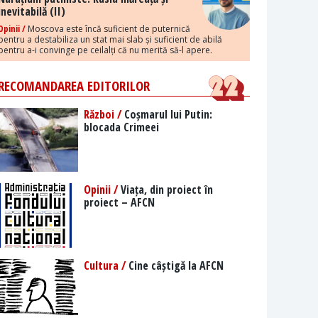
inevitabilă (II)
Opinii /
Moscova este încă suficient de puternică
pentru a destabiliza un stat mai slab și suficient de abilă
pentru a-i convinge pe ceilalți că nu merită să-l apere.
RECOMANDAREA EDITORILOR
Război /
Coșmarul lui Putin:
blocada Crimeei
Opinii /
Viața, din proiect în
proiect – AFCN
Cultura /
Cine câștigă la AFCN