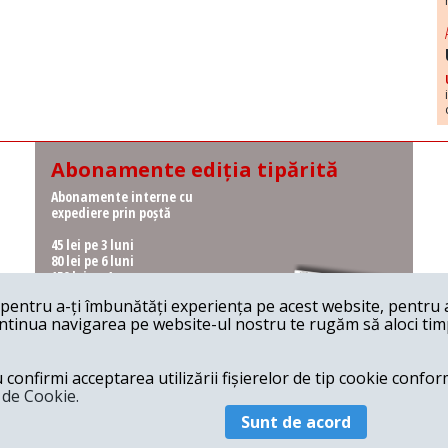
Abonamente ediția tipărită
Abonamente interne cu
expediere prin poștă
45 lei pe 3 luni
80 lei pe 6 luni
150 lei pe 1 an
entru a-ți îmbunătăți experiența pe acest website, pentru a-
Abonamente interne cu
ontinua navigarea pe website-ul nostru te rugăm să aloci timpu
ridicare de la redacție
36 lei pe 3 luni
62 lei pe 6 luni
onfirmi acceptarea utilizării fișierelor de tip cookie conform
115 lei pe 1 an
a de Cookie.
Sunt de acord
© 2026 Revista 22