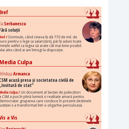
Bref
Tia
Serbanescu
Fără soluții
Bref /
Domnule, când cineva îți dă 770 de mil. de
euro pentru o lege (a salarizării), păi îți aduni toate
mințile astfel ca legea să arate cât mai bine posibil.
Mai ales când ai ani întregi la dispoziție.
Media Culpa
Brîndușa
Armanca
CSM acuză presa și societatea civilă de
„lovitură de stat”
Media Culpa /
Un document al Secției de judecători
a CSM a pus în plină lumină o realitate amară pentru
democrație: gruparea care conduce în prezent destinele
justiției s-a transformat într-o oligarhie periculoasă.
Vis a Vis