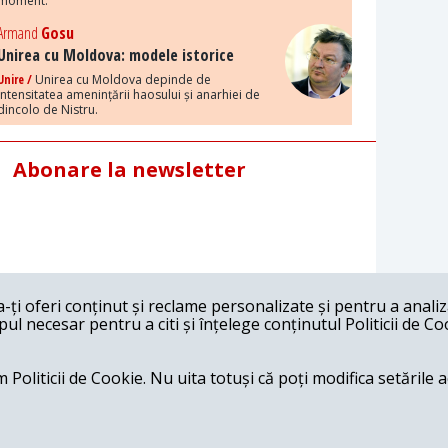
moment.
Armand
Gosu
Unirea cu Moldova: modele istorice
Unire /
Unirea cu Moldova depinde de
intensitatea amenințării haosului și anarhiei de
dincolo de Nistru.
Abonare la newsletter
ți oferi conținut și reclame personalizate și pentru a anali
l necesar pentru a citi și înțelege conținutul Politicii de Co
 Politicii de Cookie. Nu uita totuși că poți modifica setările 