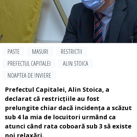
PASTE
MASURI
RESTRICTII
PREFECTUL CAPITALEI
ALIN STOICA
NOAPTEA DE INVIERE
Prefectul Capitalei, Alin Stoica, a
declarat că restricțiile au fost
prelungite chiar dacă incidența a scăzut
sub 4 la mia de locuitori urmând ca
atunci când rata coboară sub 3 să existe
noi relaxări.