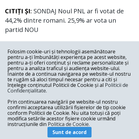
CITIȚI ȘI
:
SONDAJ Noul PNL ar fi votat de
44,2% dintre romani. 25,9% ar vota un
partid NOU
COMENTARII
0
Folosim cookie-uri și tehnologii asemănătoare
pentru a-ți îmbunătăți experiența pe acest website,
Nume
pentru a-ți oferi conținut și reclame personalizate și
pentru a analiza traficul și audiența website-ului.
Înainte de a continua navigarea pe website-ul nostru
Email
te rugăm să aloci timpul necesar pentru a citi și
înțelege conținutul Politicii de Cookie și al
Politicii de
Confidențialitate
.
Comentariu
Prin continuarea navigării pe website-ul nostru
confirmi acceptarea utilizării fișierelor de tip cookie
conform Politicii de Cookie. Nu uita totuși că poți
modifica setările acestor fișiere cookie urmând
instrucțiunile din
Politica de Cookie.
Postează comentariu
Sunt de acord