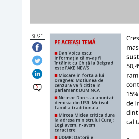
SHARE
Cres
PE ACEEAȘI TEMĂ
masu
Dan Voiculescu:
sust
Informația că m-aș fi
întâlnit cu Ghiță la Belgrad
50,4
este FAKE NEWS
rami
Miscare in forta a lui
Dragnea: Motiunea de
cont
cenzura va fi citita in
0
parlament DUMINCA
15% 
Nicusor Dan si-a anuntat
de I
demisia din USR. Motivul:
familia traditionala
dint
Mircea Miclea critica dura
la adresa ministrului Curaj:
cali
Legi avem, n-avem
caractere
UDMR: Datoriile