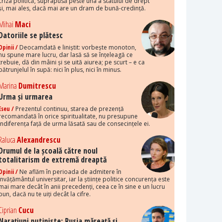
criza politică, suprapusă peste una a statului de drept
și, mai ales, dacă mai are un dram de bună-credință.
Mihai
Maci
Datoriile se plătesc
Opinii /
Deocamdată e liniștit: vorbește monoton,
nu spune mare lucru, dar lasă să se înțeleagă ce
trebuie, dă din mâini și se uită aiurea; pe scurt – e ca
pătrunjelul în supă: nici în plus, nici în minus.
Marina
Dumitrescu
Urma și urmarea
Eseu /
Prezentul continuu, starea de prezență
recomandată în orice spiritualitate, nu presupune
indiferența față de urma lăsată sau de consecințele ei.
Raluca
Alexandrescu
Drumul de la școală către noul
totalitarism de extremă dreaptă
Opinii /
Ne aflăm în perioada de admitere în
învățământul universitar, iar la științe politice concurența este
mai mare decât în anii precedenți, ceea ce în sine e un lucru
bun, dacă nu te uiți decât la cifre.
Ciprian
Cucu
Narațiuni putiniste: Rusia măreață și