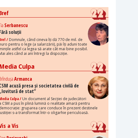
Bref
Tia
Serbanescu
Fără soluții
Bref /
Domnule, când cineva îți dă 770 de mil. de
euro pentru o lege (a salarizării), păi îți aduni toate
mințile astfel ca legea să arate cât mai bine posibil.
Mai ales când ai ani întregi la dispoziție.
Media Culpa
Brîndușa
Armanca
CSM acuză presa și societatea civilă de
„lovitură de stat”
Media Culpa /
Un document al Secției de judecători
a CSM a pus în plină lumină o realitate amară pentru
democrație: gruparea care conduce în prezent destinele
justiției s-a transformat într-o oligarhie periculoasă.
Vis a Vis