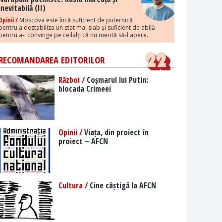
inevitabilă (II)
Opinii /
Moscova este încă suficient de puternică
pentru a destabiliza un stat mai slab și suficient de abilă
pentru a-i convinge pe ceilalți că nu merită să-l apere.
RECOMANDAREA EDITORILOR
Război /
Coșmarul lui Putin:
blocada Crimeei
Opinii /
Viața, din proiect în
proiect – AFCN
Cultura /
Cine câștigă la AFCN