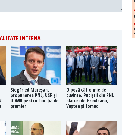
ALITATE INTERNA
Siegfried Mureșan,
O poză cât o mie de
propunerea PNL, USR și
cuvinte. Puciștii din PNL
R
UDMR pentru funcția de
alături de Grindeanu,
a
premier.
Veștea și Tomac