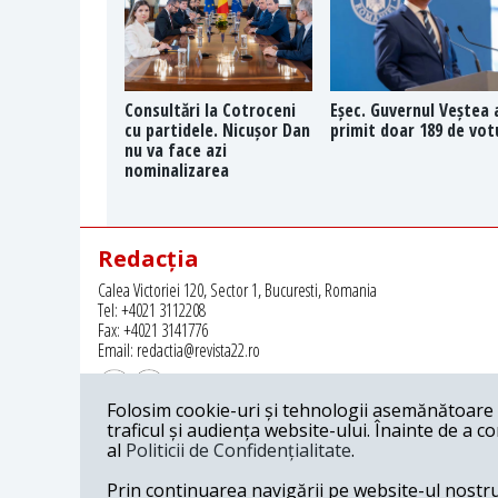
Consultări la Cotroceni
Eșec. Guvernul Veștea 
cu partidele. Nicușor Dan
primit doar 189 de vot
nu va face azi
nominalizarea
Redacția
Calea Victoriei 120, Sector 1, Bucuresti, Romania
Tel: +4021 3112208
Fax: +4021 3141776
Email: redactia@revista22.ro
Folosim cookie-uri și tehnologii asemănătoare p
traficul și audiența website-ului. Înainte de a c
al
Politicii de Confidențialitate
.
Revista 22 este editata de
Grupul pentru Dialog Social
Prin continuarea navigării pe website-ul nostru c