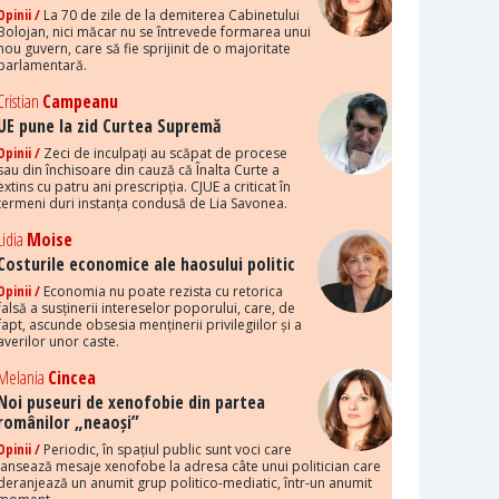
Opinii /
La 70 de zile de la demiterea Cabinetului
Bolojan, nici măcar nu se întrevede formarea unui
nou guvern, care să fie sprijinit de o majoritate
parlamentară.
Cristian
Campeanu
UE pune la zid Curtea Supremă
Opinii /
Zeci de inculpați au scăpat de procese
sau din închisoare din cauză că Înalta Curte a
extins cu patru ani prescripția. CJUE a criticat în
termeni duri instanța condusă de Lia Savonea.
Lidia
Moise
Costurile economice ale haosului politic
Opinii /
Economia nu poate rezista cu retorica
falsă a susținerii intereselor poporului, care, de
fapt, ascunde obsesia menținerii privilegiilor și a
averilor unor caste.
Melania
Cincea
Noi puseuri de xenofobie din partea
românilor „neaoși”
Opinii /
Periodic, în spațiul public sunt voci care
lansează mesaje xenofobe la adresa câte unui politician care
deranjează un anumit grup politico-mediatic, într-un anumit