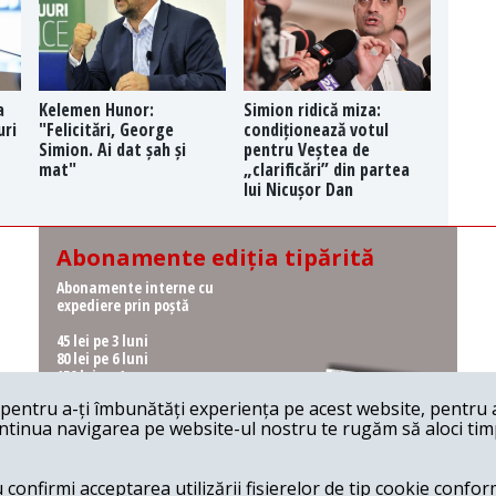
a
Kelemen Hunor:
Simion ridică miza:
uri
"Felicitări, George
condiționează votul
Simion. Ai dat șah și
pentru Veștea de
mat"
„clarificări” din partea
lui Nicușor Dan
Abonamente ediția tipărită
Abonamente interne cu
expediere prin poștă
45 lei pe 3 luni
80 lei pe 6 luni
150 lei pe 1 an
entru a-ți îmbunătăți experiența pe acest website, pentru a-
Abonamente interne cu
ontinua navigarea pe website-ul nostru te rugăm să aloci timpu
ridicare de la redacție
36 lei pe 3 luni
62 lei pe 6 luni
onfirmi acceptarea utilizării fișierelor de tip cookie conform