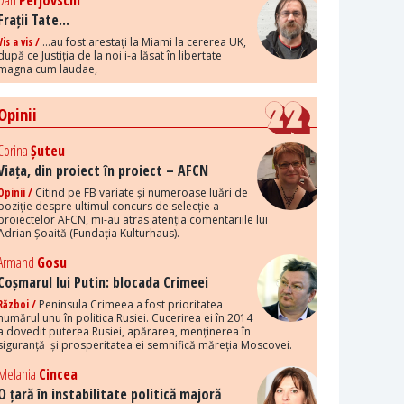
Dan
Perjovschi
Frații Tate...
Vis a vis /
...au fost arestați la Miami la cererea UK,
după ce Justiția de la noi i-a lăsat în libertate
magna cum laudae,
Opinii
Corina
Șuteu
Viața, din proiect în proiect – AFCN
Opinii /
Citind pe FB variate și numeroase luări de
poziție despre ultimul concurs de selecție a
proiectelor AFCN, mi-au atras atenția comentariile lui
Adrian Șoaită (Fundația Kulturhaus).
Armand
Gosu
Coșmarul lui Putin: blocada Crimeei
Război /
Peninsula Crimeea a fost prioritatea
numărul unu în politica Rusiei. Cucerirea ei în 2014
a dovedit puterea Rusiei, apărarea, menținerea în
siguranță și prosperitatea ei semnifică măreția Moscovei.
Melania
Cincea
O țară în instabilitate politică majoră