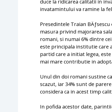
duce la ridicarea calitatii in in
invatamintului va ramine la fel
Presedintele Traian BÄƒsescu es
masura privind majorarea salar
romani, si numai 6% dintre cei
este principala institutie care 
partid care a initiat legea, es
mai mare contributie in adopta
Unul din doi romani sustine ca, 
scazut, iar 34% sunt de parere 
considera ca in acest timp cali
In pofida acestor date, parint