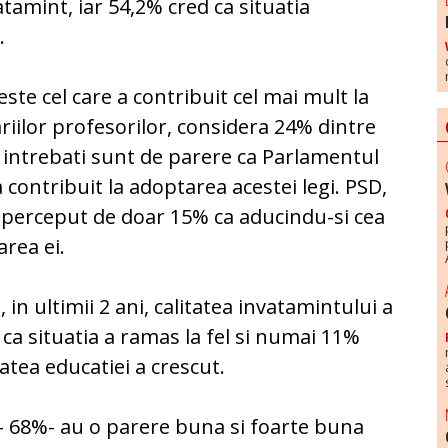
vatamint, iar 54,2% cred ca situatia
.
te cel care a contribuit cel mai mult la
iilor profesorilor, considera 24% dintre
 intrebati sunt de parere ca Parlamentul
a contribuit la adoptarea acestei legi. PSD,
te perceput de doar 15% ca aducindu-si cea
rea ei.
in ultimii 2 ani, calitatea invatamintului a
ca situatia a ramas la fel si numai 11%
tatea educatiei a crescut.
ii- 68%- au o parere buna si foarte buna