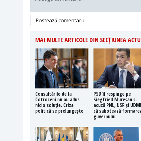
Postează comentariu
MAI MULTE ARTICOLE DIN SECȚIUNEA ACTU
Consultările de la
PSD îl respinge pe
Cotroceni nu au adus
Siegfried Mureșan și
nicio soluție. Criza
acuză PNL, USR și UDM
politică se prelungește
că sabotează formare
guvernului