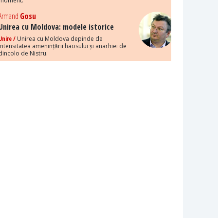
moment.
Armand
Gosu
Unirea cu Moldova: modele istorice
Unire /
Unirea cu Moldova depinde de
intensitatea amenințării haosului și anarhiei de
dincolo de Nistru.