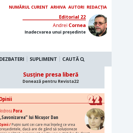
NUMĂRUL CURENT
ARHIVA
AUTORI
REDACȚIA
Editorial 22
Andrei
Cornea
Inadecvarea unui președinte
DEZBATERI
SUPLIMENT
CAUTĂ
Susține presa liberă
Donează pentru Revista22
Opinii
Andreea
Pora
„Savonizarea” lui Nicușor Dan
Opinii /
Puțini sunt cei care mai înțeleg ce vrea
președintele, dacă are de gând să soluționeze