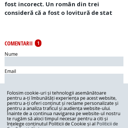
fost incorect. Un român din trei
consideră că a fost o lovitură de stat
COMENTARII
1
Nume
Email
Comentariu
Folosim cookie-uri și tehnologii asemănătoare
pentru a-ți îmbunătăți experiența pe acest website,
pentru a-ți oferi conținut și reclame personalizate și
pentru a analiza traficul și audiența website-ului.
Înainte de a continua navigarea pe website-ul nostru
Postează comentariu
te rugăm să aloci timpul necesar pentru a citi și
înțelege conținutul Politicii de Cookie și al
Politicii de