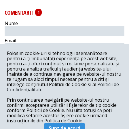
COMENTARII
1
Nume
Email
Folosim cookie-uri și tehnologii asemănătoare
Comentariu
pentru a-ți îmbunătăți experiența pe acest website,
pentru a-ți oferi conținut și reclame personalizate și
pentru a analiza traficul și audiența website-ului.
Înainte de a continua navigarea pe website-ul nostru
te rugăm să aloci timpul necesar pentru a citi și
înțelege conținutul Politicii de Cookie și al
Politicii de
Postează comentariu
Confidențialitate
.
Prin continuarea navigării pe website-ul nostru
parapsihologia -
12-28-2016
confirmi acceptarea utilizării fișierelor de tip cookie
Parapsihologic îl percep cumplit, cumplit de NEGATIV
conform Politicii de Cookie. Nu uita totuși că poți
fără să stiu nimic despre el. Prima percepție nu greșește
modifica setările acestor fișiere cookie urmând
niciodată.
instrucțiunile din
Politica de Cookie.
Răspunde
Sunt de acord