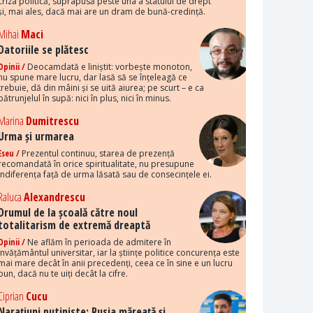
criza politică, suprapusă peste una a statului de drept
și, mai ales, dacă mai are un dram de bună-credință.
Mihai
Maci
Datoriile se plătesc
Opinii /
Deocamdată e liniștit: vorbește monoton,
nu spune mare lucru, dar lasă să se înțeleagă ce
trebuie, dă din mâini și se uită aiurea; pe scurt – e ca
pătrunjelul în supă: nici în plus, nici în minus.
Marina
Dumitrescu
Urma și urmarea
Eseu /
Prezentul continuu, starea de prezență
recomandată în orice spiritualitate, nu presupune
indiferența față de urma lăsată sau de consecințele ei.
Raluca
Alexandrescu
Drumul de la școală către noul
totalitarism de extremă dreaptă
Opinii /
Ne aflăm în perioada de admitere în
învățământul universitar, iar la științe politice concurența este
mai mare decât în anii precedenți, ceea ce în sine e un lucru
bun, dacă nu te uiți decât la cifre.
Ciprian
Cucu
Narațiuni putiniste: Rusia măreață și