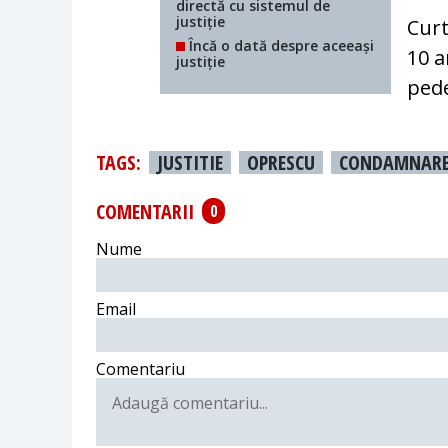
directă cu sistemul de
justiție
Curt
Încă o dată despre aceeași
10 a
justiție
pede
TAGS:
JUSTITIE
OPRESCU
CONDAMNAR
COMENTARII
0
Nume
Email
Comentariu