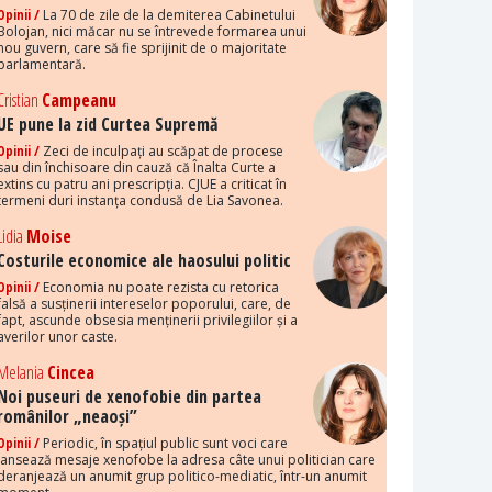
Opinii /
La 70 de zile de la demiterea Cabinetului
Bolojan, nici măcar nu se întrevede formarea unui
nou guvern, care să fie sprijinit de o majoritate
parlamentară.
Cristian
Campeanu
UE pune la zid Curtea Supremă
Opinii /
Zeci de inculpați au scăpat de procese
sau din închisoare din cauză că Înalta Curte a
extins cu patru ani prescripția. CJUE a criticat în
termeni duri instanța condusă de Lia Savonea.
Lidia
Moise
Costurile economice ale haosului politic
Opinii /
Economia nu poate rezista cu retorica
falsă a susținerii intereselor poporului, care, de
fapt, ascunde obsesia menținerii privilegiilor și a
averilor unor caste.
Melania
Cincea
Noi puseuri de xenofobie din partea
românilor „neaoși”
Opinii /
Periodic, în spațiul public sunt voci care
lansează mesaje xenofobe la adresa câte unui politician care
deranjează un anumit grup politico-mediatic, într-un anumit