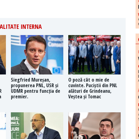
ALITATE INTERNA
Siegfried Mureșan,
O poză cât o mie de
propunerea PNL, USR și
cuvinte. Puciștii din PNL
R
UDMR pentru funcția de
alături de Grindeanu,
a
premier.
Veștea și Tomac