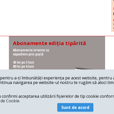
Abonamente ediția tipărită
Abonamente interne cu
expediere prin poștă
45 lei pe 3 luni
80 lei pe 6 luni
150 lei pe 1 an
entru a-ți îmbunătăți experiența pe acest website, pentru a-
Abonamente interne cu
ontinua navigarea pe website-ul nostru te rugăm să aloci timpu
ridicare de la redacție
36 lei pe 3 luni
62 lei pe 6 luni
onfirmi acceptarea utilizării fișierelor de tip cookie conform
115 lei pe 1 an
a de Cookie.
Sunt de acord
© 2026 Revista 22