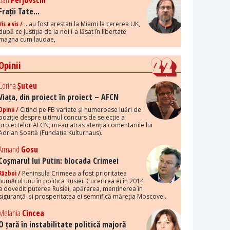
Dan
Perjovschi
Frații Tate...
Vis a vis /
...au fost arestați la Miami la cererea UK,
după ce Justiția de la noi i-a lăsat în libertate
magna cum laudae,
Opinii
Corina
Șuteu
Viața, din proiect în proiect – AFCN
Opinii /
Citind pe FB variate și numeroase luări de
poziție despre ultimul concurs de selecție a
proiectelor AFCN, mi-au atras atenția comentariile lui
Adrian Șoaită (Fundația Kulturhaus).
Armand
Gosu
Coșmarul lui Putin: blocada Crimeei
Război /
Peninsula Crimeea a fost prioritatea
numărul unu în politica Rusiei. Cucerirea ei în 2014
a dovedit puterea Rusiei, apărarea, menținerea în
siguranță și prosperitatea ei semnifică măreția Moscovei.
Melania
Cincea
O țară în instabilitate politică majoră