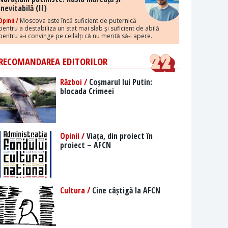
inevitabilă (II)
Opinii /
Moscova este încă suficient de puternică
pentru a destabiliza un stat mai slab și suficient de abilă
pentru a-i convinge pe ceilalți că nu merită să-l apere.
RECOMANDAREA EDITORILOR
Război /
Coșmarul lui Putin:
blocada Crimeei
Opinii /
Viața, din proiect în
proiect – AFCN
Cultura /
Cine câștigă la AFCN