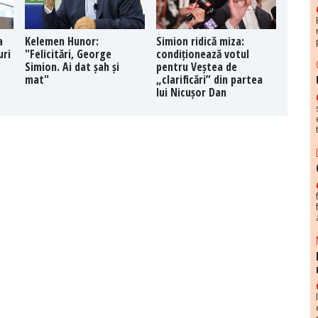
a
Kelemen Hunor:
Simion ridică miza:
uri
"Felicitări, George
condiționează votul
Simion. Ai dat șah și
pentru Veștea de
mat"
„clarificări” din partea
lui Nicușor Dan