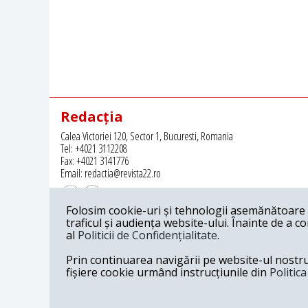
Redacția
Calea Victoriei 120, Sector 1, Bucuresti, Romania
Tel: +4021 3112208
Fax: +4021 3141776
Email: redactia@revista22.ro
Folosim cookie-uri și tehnologii asemănătoare p
traficul și audiența website-ului. Înainte de a c
al
Politicii de Confidențialitate
.
Revista 22 este editata de
Grupul pentru Dialog Social
Prin continuarea navigării pe website-ul nostru c
fișiere cookie urmând instrucțiunile din
Politic