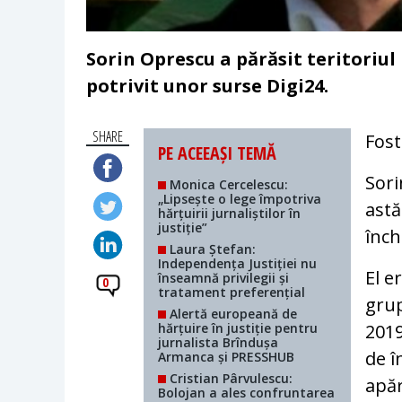
Sorin Oprescu a părăsit teritoriu
potrivit unor surse Digi24.
SHARE
Fost
PE ACEEAȘI TEMĂ
Sori
Monica Cercelescu:
„Lipsește o lege împotriva
astă
hărțuirii jurnaliștilor în
justiție”
înch
Laura Ștefan:
Independența Justiției nu
El e
înseamnă privilegii și
0
tratament preferențial
grup
Alertă europeană de
hărțuire în justiție pentru
2019
jurnalista Brîndușa
de î
Armanca și PRESSHUB
Cristian Pârvulescu:
apăr
Bolojan a ales confruntarea