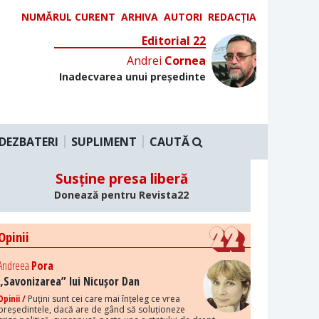
NUMĂRUL CURENT
ARHIVA
AUTORI
REDACȚIA
Editorial 22
Andrei
Cornea
Inadecvarea unui președinte
DEZBATERI
SUPLIMENT
CAUTĂ
Susține presa liberă
Donează pentru Revista22
Opinii
Andreea
Pora
„Savonizarea” lui Nicușor Dan
Opinii /
Puțini sunt cei care mai înțeleg ce vrea
președintele, dacă are de gând să soluționeze