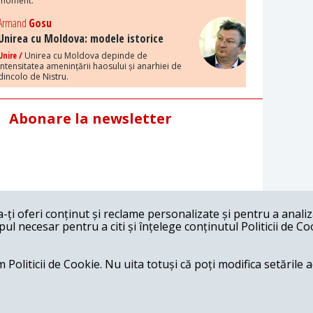
moment.
Armand
Gosu
Unirea cu Moldova: modele istorice
Unire /
Unirea cu Moldova depinde de
intensitatea amenințării haosului și anarhiei de
dincolo de Nistru.
Abonare la newsletter
ți oferi conținut și reclame personalizate și pentru a anali
l necesar pentru a citi și înțelege conținutul Politicii de Co
 Politicii de Cookie. Nu uita totuși că poți modifica setările 