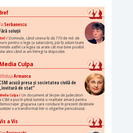
Bref
Tia
Serbanescu
Fără soluții
Bref /
Domnule, când cineva îți dă 770 de mil. de
euro pentru o lege (a salarizării), păi îți aduni toate
mințile astfel ca legea să arate cât mai bine posibil.
Mai ales când ai ani întregi la dispoziție.
Media Culpa
Brîndușa
Armanca
CSM acuză presa și societatea civilă de
„lovitură de stat”
Media Culpa /
Un document al Secției de judecători
a CSM a pus în plină lumină o realitate amară pentru
democrație: gruparea care conduce în prezent destinele
justiției s-a transformat într-o oligarhie periculoasă.
Vis a Vis