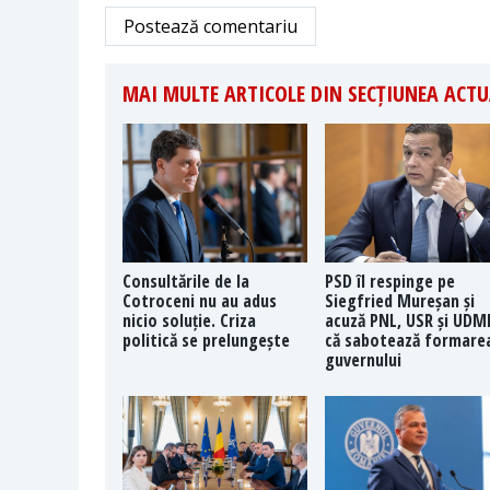
Postează comentariu
MAI MULTE ARTICOLE DIN SECȚIUNEA ACTU
Consultările de la
PSD îl respinge pe
Cotroceni nu au adus
Siegfried Mureșan și
nicio soluție. Criza
acuză PNL, USR și UDM
politică se prelungește
că sabotează formare
guvernului