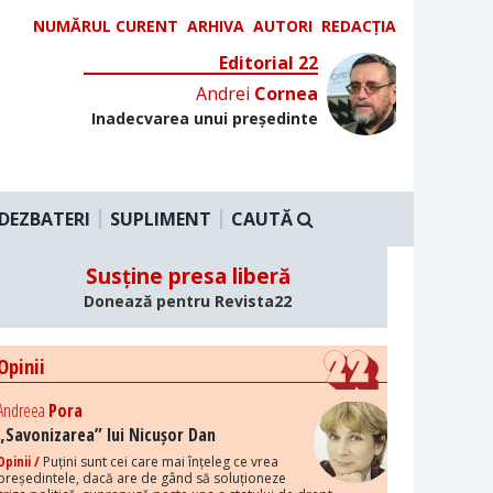
NUMĂRUL CURENT
ARHIVA
AUTORI
REDACȚIA
Editorial 22
Andrei
Cornea
Inadecvarea unui președinte
DEZBATERI
SUPLIMENT
CAUTĂ
Susține presa liberă
Donează pentru Revista22
Opinii
Andreea
Pora
„Savonizarea” lui Nicușor Dan
Opinii /
Puțini sunt cei care mai înțeleg ce vrea
președintele, dacă are de gând să soluționeze