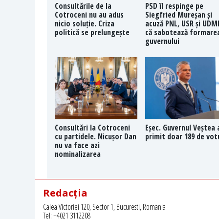
Consultările de la
PSD îl respinge pe
Cotroceni nu au adus
Siegfried Mureșan și
nicio soluție. Criza
acuză PNL, USR și UDM
politică se prelungește
că sabotează formare
guvernului
Consultări la Cotroceni
Eșec. Guvernul Veștea 
cu partidele. Nicușor Dan
primit doar 189 de vot
nu va face azi
nominalizarea
Redacția
Calea Victoriei 120, Sector 1, Bucuresti, Romania
Tel: +4021 3112208