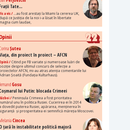
Dan
Perjovschi
Frații Tate...
Vis a vis /
...au fost arestați la Miami la cererea UK,
după ce Justiția de la noi i-a lăsat în libertate
magna cum laudae,
Opinii
Corina
Șuteu
Viața, din proiect în proiect – AFCN
Opinii /
Citind pe FB variate și numeroase luări de
poziție despre ultimul concurs de selecție a
proiectelor AFCN, mi-au atras atenția comentariile lui
Adrian Șoaită (Fundația Kulturhaus).
Armand
Gosu
Coșmarul lui Putin: blocada Crimeei
Război /
Peninsula Crimeea a fost prioritatea
numărul unu în politica Rusiei. Cucerirea ei în 2014
a dovedit puterea Rusiei, apărarea, menținerea în
siguranță și prosperitatea ei semnifică măreția Moscovei.
Melania
Cincea
O țară în instabilitate politică majoră