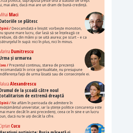
criza politică, suprapusă peste una a statului de drept
și, mai ales, dacă mai are un dram de bună-credință.
Mihai
Maci
Datoriile se plătesc
Opinii /
Deocamdată e liniștit: vorbește monoton,
nu spune mare lucru, dar lasă să se înțeleagă ce
trebuie, dă din mâini și se uită aiurea; pe scurt – e ca
pătrunjelul în supă: nici în plus, nici în minus.
Marina
Dumitrescu
Urma și urmarea
Eseu /
Prezentul continuu, starea de prezență
recomandată în orice spiritualitate, nu presupune
indiferența față de urma lăsată sau de consecințele ei.
Raluca
Alexandrescu
Drumul de la școală către noul
totalitarism de extremă dreaptă
Opinii /
Ne aflăm în perioada de admitere în
învățământul universitar, iar la științe politice concurența este
mai mare decât în anii precedenți, ceea ce în sine e un lucru
bun, dacă nu te uiți decât la cifre.
Ciprian
Cucu
Narațiuni putiniste: Rusia măreață și