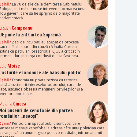
Opinii /
La 70 de zile de la demiterea Cabinetului
Bolojan, nici măcar nu se întrevede formarea unui
nou guvern, care să fie sprijinit de o majoritate
parlamentară.
Cristian
Campeanu
UE pune la zid Curtea Supremă
Opinii /
Zeci de inculpați au scăpat de procese
sau din închisoare din cauză că Înalta Curte a
extins cu patru ani prescripția. CJUE a criticat în
termeni duri instanța condusă de Lia Savonea.
Lidia
Moise
Costurile economice ale haosului politic
Opinii /
Economia nu poate rezista cu retorica
falsă a susținerii intereselor poporului, care, de
fapt, ascunde obsesia menținerii privilegiilor și a
averilor unor caste.
Melania
Cincea
Noi puseuri de xenofobie din partea
românilor „neaoși”
Opinii /
Periodic, în spațiul public sunt voci care
lansează mesaje xenofobe la adresa câte unui politician care
deranjează un anumit grup politico-mediatic, într-un anumit