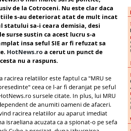
usiv de la Cotroceni. Nu este clar daca
tiile s-au deteriorat atat de mult incat
l statului sa-i ceara demisia, desi
e surse sustin ca acest lucru s-a
mplat insa seful SIE ar fi refuzat sa
e.
HotNews.ro
a cerut un punct de
 acesta nu a raspuns.
a racirea relatiilor este faptul ca "MRU se
 presedinte" ceea ce l-ar fi deranjat pe seful
HotNews.ro sursele citate. In plus, lui MRU
 dependent de anumiti oameni de afaceri.
vind racirea relatiilor au aparut imediat
a israeliana acuzata ca a spionat-o pe sefa
ack Cube a precizat, dupa izbucnirea