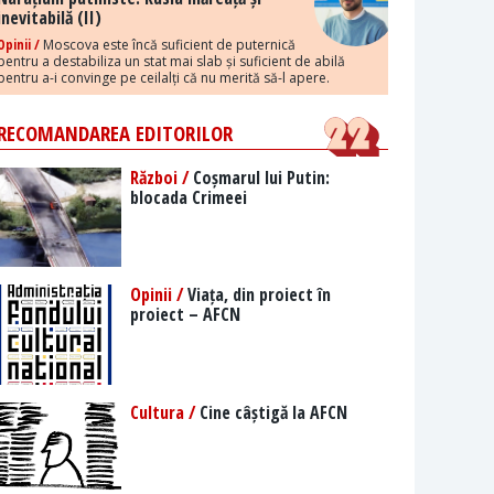
inevitabilă (II)
Opinii /
Moscova este încă suficient de puternică
pentru a destabiliza un stat mai slab și suficient de abilă
pentru a-i convinge pe ceilalți că nu merită să-l apere.
RECOMANDAREA EDITORILOR
Război /
Coșmarul lui Putin:
blocada Crimeei
Opinii /
Viața, din proiect în
proiect – AFCN
Cultura /
Cine câștigă la AFCN