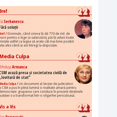
Bref
Tia
Serbanescu
Fără soluții
Bref /
Domnule, când cineva îți dă 770 de mil. de
euro pentru o lege (a salarizării), păi îți aduni toate
mințile astfel ca legea să arate cât mai bine posibil.
Mai ales când ai ani întregi la dispoziție.
Media Culpa
Brîndușa
Armanca
CSM acuză presa și societatea civilă de
„lovitură de stat”
Media Culpa /
Un document al Secției de judecători
a CSM a pus în plină lumină o realitate amară pentru
democrație: gruparea care conduce în prezent destinele
justiției s-a transformat într-o oligarhie periculoasă.
Vis a Vis