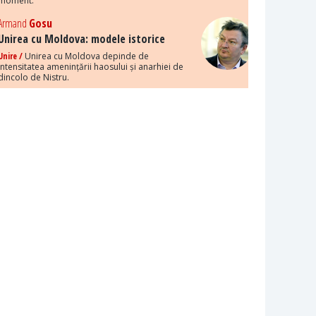
moment.
Armand
Gosu
Unirea cu Moldova: modele istorice
Unire /
Unirea cu Moldova depinde de
intensitatea amenințării haosului și anarhiei de
dincolo de Nistru.