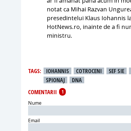
ar fi amanat pana acum in mod
notat ca Mihai Razvan Ungurean
presedintelui Klaus Iohannis la
HotNews.ro, inainte de a fi numi
ministru.
TAGS:
IOHANNIS
COTROCENI
SEF SIE
SPIONAJ
DNA
COMENTARII
1
Nume
Email