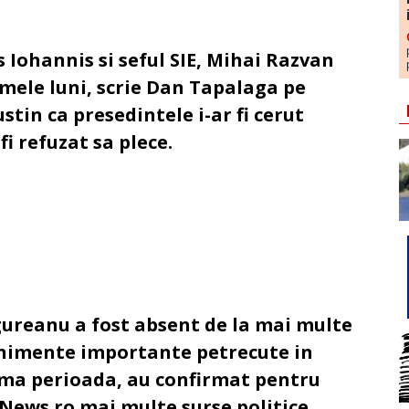
s Iohannis si seful SIE, Mihai Razvan
imele luni, scrie Dan Tapalaga pe
stin ca presedintele i-ar fi cerut
fi refuzat sa plece.
ureanu a fost absent de la mai multe
nimente importante petrecute in
ima perioada, au confirmat pentru
News.ro mai multe surse politice,