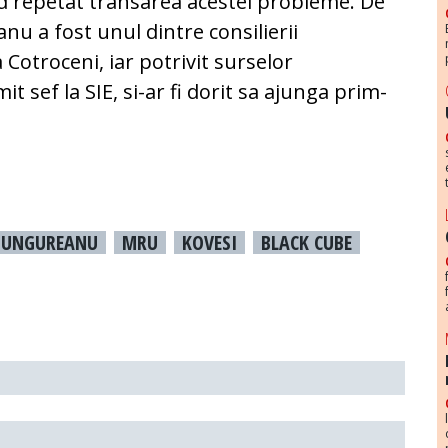
 repetat transarea acestei probleme. De
u a fost unul dintre consilierii
 Cotroceni, iar potrivit surselor
t sef la SIE, si-ar fi dorit sa ajunga prim-
UNGUREANU
MRU
KOVESI
BLACK CUBE