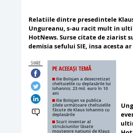
Relatiile dintre presedintele Klau
Ungureanu, s-au racit mult in ult
HotNews. Surse citate de ziarist su
demisia sefului SIE, insa acesta ar 
SHARE
PE ACEEAȘI TEMĂ
Ilie Bolojan a desecretizat
cheltuielile cu deplasările lui
Iohannis: 23 mil. euro în 10
ani
Ilie Bolojan va publica
Ung
zilele următoare cheltuielile
făcute de Klaus Iohannis cu
1
eve
deplasările
Scurt inventar al
ult
stricăciunilor lăsate
moștenire națiunii de Klaus
Hot