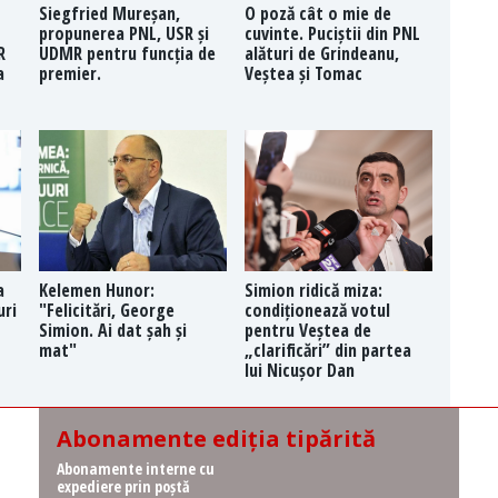
Siegfried Mureșan,
O poză cât o mie de
propunerea PNL, USR și
cuvinte. Puciștii din PNL
R
UDMR pentru funcția de
alături de Grindeanu,
a
premier.
Veștea și Tomac
a
Kelemen Hunor:
Simion ridică miza:
uri
"Felicitări, George
condiționează votul
Simion. Ai dat șah și
pentru Veștea de
mat"
„clarificări” din partea
lui Nicușor Dan
Abonamente ediția tipărită
Abonamente interne cu
expediere prin poștă