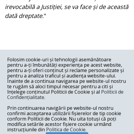
irevocabilă a Justiției, se va face și de această
dată dreptate.
"
COMENTARII
0
Folosim cookie-uri și tehnologii asemănătoare
pentru a-ți îmbunătăți experiența pe acest website,
Nume
pentru a-ți oferi conținut și reclame personalizate și
pentru a analiza traficul și audiența website-ului.
Înainte de a continua navigarea pe website-ul nostru
Email
te rugăm să aloci timpul necesar pentru a citi și
înțelege conținutul Politicii de Cookie și al
Politicii de
Confidențialitate
.
Comentariu
Prin continuarea navigării pe website-ul nostru
confirmi acceptarea utilizării fișierelor de tip cookie
conform Politicii de Cookie. Nu uita totuși că poți
modifica setările acestor fișiere cookie urmând
instrucțiunile din
Politica de Cookie.