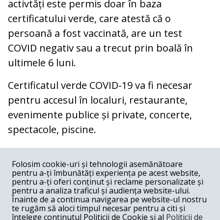
activtăți este permis doar în baza
certificatului verde, care atestă că o
persoană a fost vaccinată, are un test
COVID negativ sau a trecut prin boală în
ultimele 6 luni.
Certificatul verde COVID-19 va fi necesar
pentru accesul în localuri, restaurante,
evenimente publice și private, concerte,
spectacole, piscine.
COMENTARII
0
Folosim cookie-uri și tehnologii asemănătoare
pentru a-ți îmbunătăți experiența pe acest website,
Nume
pentru a-ți oferi conținut și reclame personalizate și
pentru a analiza traficul și audiența website-ului.
Înainte de a continua navigarea pe website-ul nostru
Email
te rugăm să aloci timpul necesar pentru a citi și
înțelege conținutul Politicii de Cookie și al
Politicii de