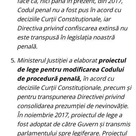
face că, nici până în prezent, din 2017,
Codul penal nu a fost pus în acord cu
deciziile Curții Constituționale, iar
Directiva privind confiscarea extinsă nu
este transpusă în legislația noastră
penală.
Ministerul Justiției a elaborat
proiectul
de lege pentru modificarea Codului
de procedură penală,
în acord cu
deciziile Curții Constituționale, precum și
pentru transpunerea Directivei privind
consolidarea prezumției de nevinovăție.
În noiembrie 2017, proiectul de lege a
fost adoptat de către Guvern și transmis
parlamentului spre legiferare. Proiectul