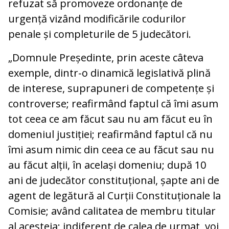
refuzat să promoveze ordonanțe de
urgență vizând modificările codurilor
penale și completurile de 5 judecători.
„Domnule Președinte, prin aceste câteva
exemple, dintr-o dinamică legislativă plină
de interese, suprapuneri de competențe și
controverse; reafirmând faptul că îmi asum
tot ceea ce am făcut sau nu am făcut eu în
domeniul justiției; reafirmând faptul că nu
îmi asum nimic din ceea ce au făcut sau nu
au făcut alții, în același domeniu; după 10
ani de judecător constituțional, șapte ani de
agent de legătură al Curții Constituționale la
Comisie; având calitatea de membru titular
al acesteia; indiferent de calea de urmat, voi