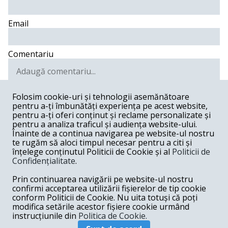
Email
Comentariu
Folosim cookie-uri și tehnologii asemănătoare
pentru a-ți îmbunătăți experiența pe acest website,
Postează comentariu
pentru a-ți oferi conținut și reclame personalizate și
pentru a analiza traficul și audiența website-ului.
Nicodru -
12-02-2019
Înainte de a continua navigarea pe website-ul nostru
te rugăm să aloci timpul necesar pentru a citi și
Dar cu Codruța ce ai avut mai luptatorule?!
înțelege conținutul Politicii de Cookie și al
Politicii de
Răspunde
Confidențialitate
.
Catalina Preda -
12-02-2019
Prin continuarea navigării pe website-ul nostru
confirmi acceptarea utilizării fișierelor de tip cookie
Omul este dus rau cu pluta! Domnul"profesor" are
conform Politicii de Cookie. Nu uita totuși că poți
nevoie urgenta de medicatie! Bietii studenti, ce pot
modifica setările acestor fișiere cookie urmând
invata de la retardatul asta?
instrucțiunile din
Politica de Cookie.
Răspunde