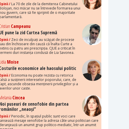
Opinii /
La 70 de zile de la demiterea Cabinetului
Bolojan, nici măcar nu se întrevede formarea unui
nou guvern, care să fie sprijinit de o majoritate
parlamentară.
Cristian
Campeanu
UE pune la zid Curtea Supremă
Opinii /
Zeci de inculpați au scăpat de procese
sau din închisoare din cauză că Înalta Curte a
extins cu patru ani prescripția. CJUE a criticat în
termeni duri instanța condusă de Lia Savonea.
Lidia
Moise
Costurile economice ale haosului politic
Opinii /
Economia nu poate rezista cu retorica
falsă a susținerii intereselor poporului, care, de
fapt, ascunde obsesia menținerii privilegiilor și a
averilor unor caste.
Melania
Cincea
Noi puseuri de xenofobie din partea
românilor „neaoși”
Opinii /
Periodic, în spațiul public sunt voci care
lansează mesaje xenofobe la adresa câte unui politician care
deranjează un anumit grup politico-mediatic, într-un anumit