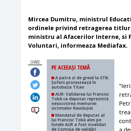
Mircea Dumitru, ministrul Educati
ordinele privind retragerea titlur
ministru al Afacerilor Interne, si
Voluntari, informeaza Mediafax.
SHARE
PE ACEEAȘI TEMĂ
A patra zi de grevă la STB.
Șoferii protestează în
"Ier
autobaza Titan
retr
AUR: Validarea lui Francisc
Tobă ca deputat reprezintă
Petr
nesocotirea memoriei
victimelor Revoluției
0
trea
Mandatul de deputat al
lui Francisc Tobă ales pe
cont
listele AUR a fost invalidat
a de
de Comisia de validări