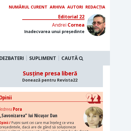
NUMĂRUL CURENT
ARHIVA
AUTORI
REDACȚIA
Editorial 22
Andrei
Cornea
Inadecvarea unui președinte
DEZBATERI
SUPLIMENT
CAUTĂ
Susține presa liberă
Donează pentru Revista22
Opinii
Andreea
Pora
„Savonizarea” lui Nicușor Dan
Opinii /
Puțini sunt cei care mai înțeleg ce vrea
președintele, dacă are de gând să soluționeze