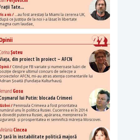
Dan
Perjovschi
Frații Tate...
Vis a vis /
...au fost arestați la Miami la cererea UK,
după ce Justiția de la noi i-a lăsat în libertate
magna cum laudae,
Opinii
Corina
Șuteu
Viața, din proiect în proiect – AFCN
Opinii /
Citind pe FB variate și numeroase luări de
poziție despre ultimul concurs de selecție a
proiectelor AFCN, mi-au atras atenția comentariile lui
Adrian Șoaită (Fundația Kulturhaus).
Armand
Gosu
Coșmarul lui Putin: blocada Crimeei
Război /
Peninsula Crimeea a fost prioritatea
numărul unu în politica Rusiei. Cucerirea ei în 2014
a dovedit puterea Rusiei, apărarea, menținerea în
siguranță și prosperitatea ei semnifică măreția Moscovei.
Melania
Cincea
O țară în instabilitate politică majoră