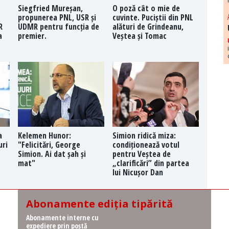
Siegfried Mureșan,
O poză cât o mie de
propunerea PNL, USR și
cuvinte. Puciștii din PNL
R
UDMR pentru funcția de
alături de Grindeanu,
a
premier.
Veștea și Tomac
a
Kelemen Hunor:
Simion ridică miza:
uri
"Felicitări, George
condiționează votul
Simion. Ai dat șah și
pentru Veștea de
mat"
„clarificări” din partea
lui Nicușor Dan
Abonamente ediția tipărită
Abonamente interne cu
expediere prin poștă