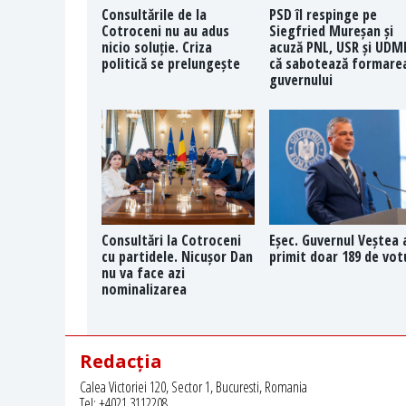
Consultările de la
PSD îl respinge pe
Cotroceni nu au adus
Siegfried Mureșan și
nicio soluție. Criza
acuză PNL, USR și UDM
politică se prelungește
că sabotează formare
guvernului
Consultări la Cotroceni
Eșec. Guvernul Veștea 
cu partidele. Nicușor Dan
primit doar 189 de vot
nu va face azi
nominalizarea
Redacția
Calea Victoriei 120, Sector 1, Bucuresti, Romania
Tel: +4021 3112208