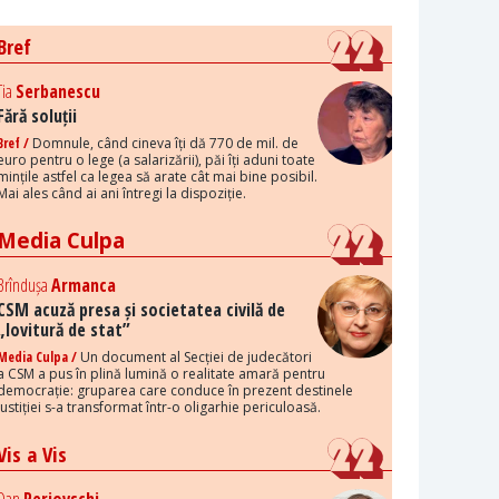
Bref
Tia
Serbanescu
Fără soluții
Bref /
Domnule, când cineva îți dă 770 de mil. de
euro pentru o lege (a salarizării), păi îți aduni toate
mințile astfel ca legea să arate cât mai bine posibil.
Mai ales când ai ani întregi la dispoziție.
Media Culpa
Brîndușa
Armanca
CSM acuză presa și societatea civilă de
„lovitură de stat”
Media Culpa /
Un document al Secției de judecători
a CSM a pus în plină lumină o realitate amară pentru
democrație: gruparea care conduce în prezent destinele
justiției s-a transformat într-o oligarhie periculoasă.
Vis a Vis