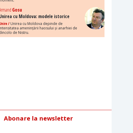
moment.
Armand
Gosu
Unirea cu Moldova: modele istorice
Unire /
Unirea cu Moldova depinde de
intensitatea amenințării haosului și anarhiei de
dincolo de Nistru.
Abonare la newsletter