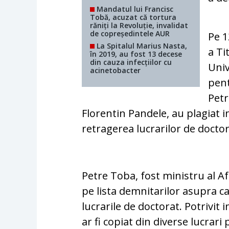
Mandatul lui Francisc
Tobă, acuzat că tortura
răniți la Revoluție, invalidat
de copreședintele AUR
Pe 1
La Spitalul Marius Nasta,
a Ti
în 2019, au fost 13 decese
din cauza infecțiilor cu
Univ
acinetobacter
pent
Petr
Florentin Pandele, au plagiat 
retragerea lucrarilor de doctor
Petre Toba, fost ministru al Af
pe lista demnitarilor asupra car
lucrarile de doctorat. Potrivit 
ar fi copiat din diverse lucrari