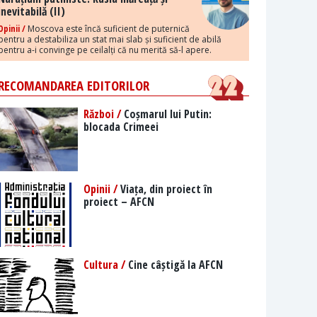
inevitabilă (II)
Opinii /
Moscova este încă suficient de puternică
pentru a destabiliza un stat mai slab și suficient de abilă
pentru a-i convinge pe ceilalți că nu merită să-l apere.
RECOMANDAREA EDITORILOR
Război /
Coșmarul lui Putin:
blocada Crimeei
Opinii /
Viața, din proiect în
proiect – AFCN
Cultura /
Cine câștigă la AFCN