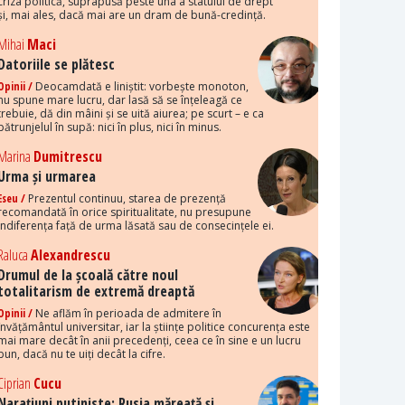
criza politică, suprapusă peste una a statului de drept
și, mai ales, dacă mai are un dram de bună-credință.
Mihai
Maci
Datoriile se plătesc
Opinii /
Deocamdată e liniștit: vorbește monoton,
nu spune mare lucru, dar lasă să se înțeleagă ce
trebuie, dă din mâini și se uită aiurea; pe scurt – e ca
pătrunjelul în supă: nici în plus, nici în minus.
Marina
Dumitrescu
Urma și urmarea
Eseu /
Prezentul continuu, starea de prezență
recomandată în orice spiritualitate, nu presupune
indiferența față de urma lăsată sau de consecințele ei.
Raluca
Alexandrescu
Drumul de la școală către noul
totalitarism de extremă dreaptă
Opinii /
Ne aflăm în perioada de admitere în
învățământul universitar, iar la științe politice concurența este
mai mare decât în anii precedenți, ceea ce în sine e un lucru
bun, dacă nu te uiți decât la cifre.
Ciprian
Cucu
Narațiuni putiniste: Rusia măreață și