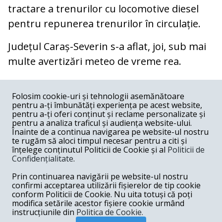
tractare a trenurilor cu locomotive diesel
pentru repunerea trenurilor în circulație.
Județul Caraș-Severin s-a aflat, joi, sub mai
multe avertizări meteo de vreme rea.
COMENTARII
0
Folosim cookie-uri și tehnologii asemănătoare
pentru a-ți îmbunătăți experiența pe acest website,
Nume
pentru a-ți oferi conținut și reclame personalizate și
pentru a analiza traficul și audiența website-ului.
Înainte de a continua navigarea pe website-ul nostru
Email
te rugăm să aloci timpul necesar pentru a citi și
înțelege conținutul Politicii de Cookie și al
Politicii de
Confidențialitate
.
Comentariu
Prin continuarea navigării pe website-ul nostru
confirmi acceptarea utilizării fișierelor de tip cookie
conform Politicii de Cookie. Nu uita totuși că poți
modifica setările acestor fișiere cookie urmând
instrucțiunile din
Politica de Cookie.
Postează comentariu