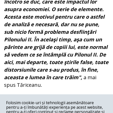
încotro se duc, care este impactul lor
asupra economiei. O serie de elemente.
Acesta este motivul pentru care o astfel
de analiză e necesară, dar nu se pune,
sub nicio formă problema desfiinţări
Pilonului II. În acelaşi timp, aşa cum un
părinte are grijă de copiii lui, este normal
să vedem ce se întâmplă cu Pilonul II. De
aici, mai departe, toate ştirile false, toate
distorsiunile care s-au produs, în fine,
aceasta e lumea în care trăim",
a mai
spus Tăriceanu.
COMENTARII
0
Folosim cookie-uri și tehnologii asemănătoare
pentru a-ți îmbunătăți experiența pe acest website,
Nume
pentru a-ți oferi conținut și reclame personalizate și