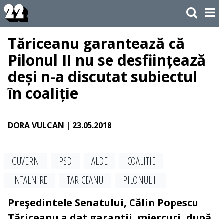
Tăriceanu garantează că
Pilonul II nu se desființează
deși n-a discutat subiectul
în coaliție
DORA VULCAN
| 23.05.2018
GUVERN
PSD
ALDE
COALITIE
INTALNIRE
TARICEANU
PILONUL II
Preşedintele Senatului, Călin Popescu
Tăriceanu a dat garanții, miercuri, după