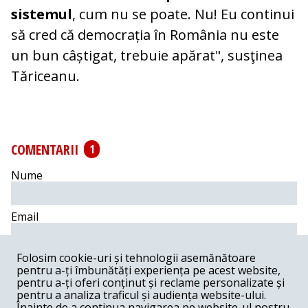
sistemul
, cum nu se poate. Nu! Eu continui
să cred că democrația în România nu este
un bun câștigat, trebuie apărat", susţinea
Tăriceanu.
COMENTARII
1
Nume
Email
Folosim cookie-uri și tehnologii asemănătoare
Comentariu
pentru a-ți îmbunătăți experiența pe acest website,
pentru a-ți oferi conținut și reclame personalizate și
pentru a analiza traficul și audiența website-ului.
Înainte de a continua navigarea pe website-ul nostru