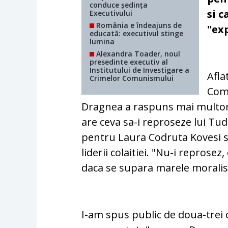
conduce ședința
si 
Executivului
România e îndeajuns de
"ex
educată: executivul stinge
lumina
Alexandra Toader, noul
presedinte executiv al
Institutului de Investigare a
Afla
Crimelor Comunismului
Comi
Dragnea a raspuns mai multor i
are ceva sa-i reproseze lui Tud
pentru Laura Codruta Kovesi si
liderii colaitiei. "Nu-i reprose
daca se supara marele moralis
I-am spus public de doua-trei or