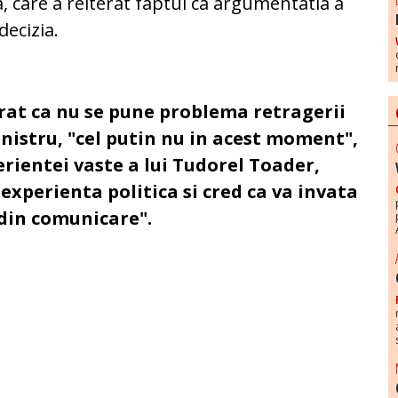
 care a reiterat faptul ca argumentatia a
decizia.
rat ca nu se pune problema retragerii
inistru, "cel putin nu in acest moment",
erientei vaste a lui Tudorel Toader,
 experienta politica si cred ca va invata
din comunicare".