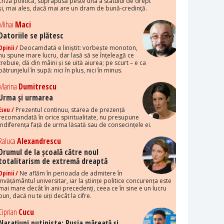
criza politică, suprapusă peste una a statului de drept
și, mai ales, dacă mai are un dram de bună-credință.
Mihai
Maci
Datoriile se plătesc
Opinii /
Deocamdată e liniștit: vorbește monoton,
nu spune mare lucru, dar lasă să se înțeleagă ce
trebuie, dă din mâini și se uită aiurea; pe scurt – e ca
pătrunjelul în supă: nici în plus, nici în minus.
Marina
Dumitrescu
Urma și urmarea
Eseu /
Prezentul continuu, starea de prezență
recomandată în orice spiritualitate, nu presupune
indiferența față de urma lăsată sau de consecințele ei.
Raluca
Alexandrescu
Drumul de la școală către noul
totalitarism de extremă dreaptă
Opinii /
Ne aflăm în perioada de admitere în
învățământul universitar, iar la științe politice concurența este
mai mare decât în anii precedenți, ceea ce în sine e un lucru
bun, dacă nu te uiți decât la cifre.
Ciprian
Cucu
Narațiuni putiniste: Rusia măreață și