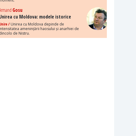
moment.
Armand
Gosu
Unirea cu Moldova: modele istorice
Unire /
Unirea cu Moldova depinde de
intensitatea amenințării haosului și anarhiei de
dincolo de Nistru.