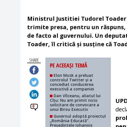
Ministrul Justitiei Tudorel Toade
trimite presa, pentru un răspuns, 
de facto al guvernului. Un deputat
Toader, îl critică și susține că Toa
SHARE
PE ACEEAȘI TEMĂ
Elon Musk a preluat
controlul Twitter și a
concediat conducerea
executivă a companiei
Dan Vîlceanu, aliatul lui
UP
Cîțu: Nu am primit nicio
solicitare de convocare a
0
decl
unui Birou Executiv
Guvernul adoptă proiectul
prob
„România Educată”.
Președintele Iohannis
pen