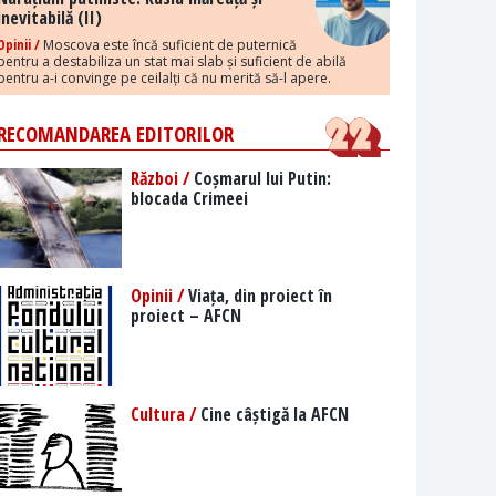
inevitabilă (II)
Opinii /
Moscova este încă suficient de puternică
pentru a destabiliza un stat mai slab și suficient de abilă
pentru a-i convinge pe ceilalți că nu merită să-l apere.
RECOMANDAREA EDITORILOR
Război /
Coșmarul lui Putin:
blocada Crimeei
Opinii /
Viața, din proiect în
proiect – AFCN
Cultura /
Cine câștigă la AFCN