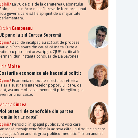
Opinii /
La 70 de zile de la demiterea Cabinetului
Bolojan, nici măcar nu se întrevede formarea unui
nou guvern, care să fie sprijinit de o majoritate
parlamentară.
Cristian
Campeanu
UE pune la zid Curtea Supremă
Opinii /
Zeci de inculpați au scăpat de procese
sau din închisoare din cauză că Înalta Curte a
extins cu patru ani prescripția. CJUE a criticat în
termeni duri instanța condusă de Lia Savonea.
Lidia
Moise
Costurile economice ale haosului politic
Opinii /
Economia nu poate rezista cu retorica
falsă a susținerii intereselor poporului, care, de
fapt, ascunde obsesia menținerii privilegiilor și a
averilor unor caste.
Melania
Cincea
Noi puseuri de xenofobie din partea
românilor „neaoși”
Opinii /
Periodic, în spațiul public sunt voci care
lansează mesaje xenofobe la adresa câte unui politician care
deranjează un anumit grup politico-mediatic, într-un anumit