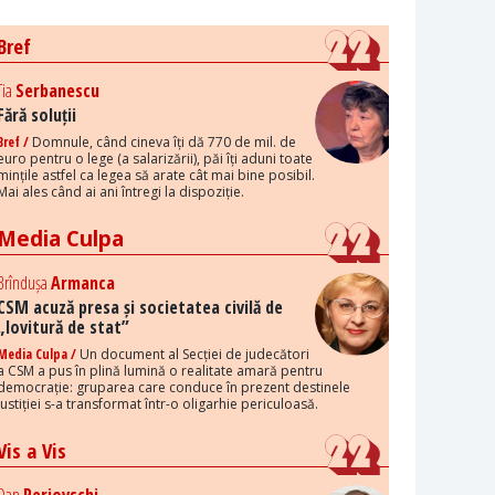
Bref
Tia
Serbanescu
Fără soluții
Bref /
Domnule, când cineva îți dă 770 de mil. de
euro pentru o lege (a salarizării), păi îți aduni toate
mințile astfel ca legea să arate cât mai bine posibil.
Mai ales când ai ani întregi la dispoziție.
Media Culpa
Brîndușa
Armanca
CSM acuză presa și societatea civilă de
„lovitură de stat”
Media Culpa /
Un document al Secției de judecători
a CSM a pus în plină lumină o realitate amară pentru
democrație: gruparea care conduce în prezent destinele
justiției s-a transformat într-o oligarhie periculoasă.
Vis a Vis