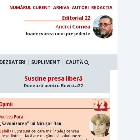
NUMĂRUL CURENT
ARHIVA
AUTORI
REDACȚIA
Editorial 22
Andrei
Cornea
Inadecvarea unui președinte
DEZBATERI
SUPLIMENT
CAUTĂ
Susține presa liberă
Donează pentru Revista22
Opinii
Andreea
Pora
„Savonizarea” lui Nicușor Dan
Opinii /
Puțini sunt cei care mai înțeleg ce vrea
președintele, dacă are de gând să soluționeze