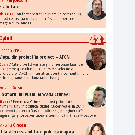
Dan
Perjovschi
Frații Tate...
Vis a vis /
...au fost arestați la Miami la cererea UK,
după ce Justiția de la noi i-a lăsat în libertate
magna cum laudae,
Opinii
Corina
Șuteu
Viața, din proiect în proiect – AFCN
Opinii /
Citind pe FB variate și numeroase luări de
poziție despre ultimul concurs de selecție a
proiectelor AFCN, mi-au atras atenția comentariile lui
Adrian Șoaită (Fundația Kulturhaus).
Armand
Gosu
Coșmarul lui Putin: blocada Crimeei
Război /
Peninsula Crimeea a fost prioritatea
numărul unu în politica Rusiei. Cucerirea ei în 2014
a dovedit puterea Rusiei, apărarea, menținerea în
siguranță și prosperitatea ei semnifică măreția Moscovei.
Melania
Cincea
O țară în instabilitate politică majoră