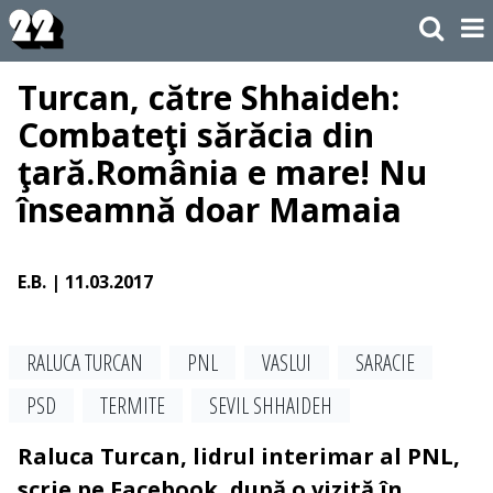
Turcan, către Shhaideh:
Combateţi sărăcia din
ţară.România e mare! Nu
înseamnă doar Mamaia
E.B.
| 11.03.2017
RALUCA TURCAN
PNL
VASLUI
SARACIE
PSD
TERMITE
SEVIL SHHAIDEH
Raluca Turcan, lidrul interimar al PNL,
scrie pe Facebook, după o vizită în