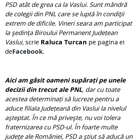
PSD atât de grea ca la Vaslui. Sunt mândră
de colegii din PNL care se luptă în condiţii
extrem de dificile. Vineri seara am participat
la şedința Biroului Permanent Județean
Vaslui
, scrie
Raluca Turcan
pe pagina ei
de
Facebook
.
Aici am găsit oameni supărați pe unele
decizii din trecut ale PNL
, dar cu toate
acestea determinați să lucreze pentru a
aduce filiala Județeană din Vaslui la nivelul
aşteptat. În ce mă priveşte, nu voi tolera
fraternizarea cu PSD-ul. În foarte multe
judeţe ale României, PSD a ştiut să aducă un