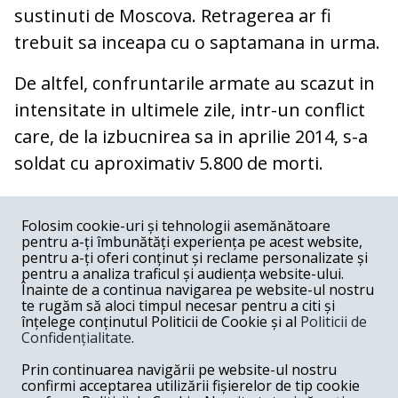
sustinuti de Moscova. Retragerea ar fi
trebuit sa inceapa cu o saptamana in urma.
De altfel, confruntarile armate au scazut in
intensitate in ultimele zile, intr-un conflict
care, de la izbucnirea sa in aprilie 2014, s-a
soldat cu aproximativ 5.800 de morti.
COMENTARII
0
Folosim cookie-uri și tehnologii asemănătoare
pentru a-ți îmbunătăți experiența pe acest website,
Nume
pentru a-ți oferi conținut și reclame personalizate și
pentru a analiza traficul și audiența website-ului.
Înainte de a continua navigarea pe website-ul nostru
Email
te rugăm să aloci timpul necesar pentru a citi și
înțelege conținutul Politicii de Cookie și al
Politicii de
Confidențialitate
.
Comentariu
Prin continuarea navigării pe website-ul nostru
confirmi acceptarea utilizării fișierelor de tip cookie