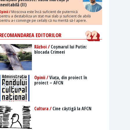
inevitabilă (II)
Opinii /
Moscova este încă suficient de puternică
pentru a destabiliza un stat mai slab și suficient de abilă
pentru a-i convinge pe ceilalți că nu merită să-l apere.
RECOMANDAREA EDITORILOR
Război /
Coșmarul lui Putin:
blocada Crimeei
Opinii /
Viața, din proiect în
proiect – AFCN
Cultura /
Cine câștigă la AFCN