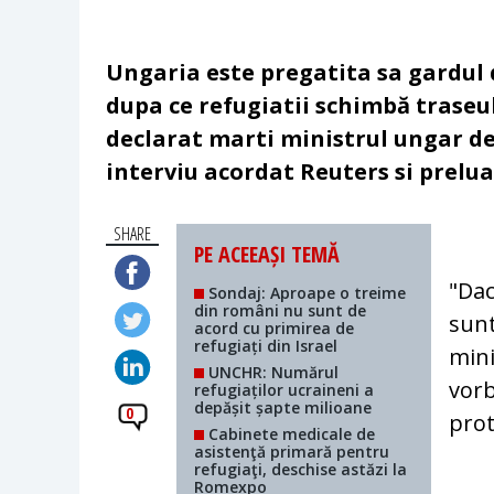
Ungaria este pregatita sa gardul 
dupa ce refugiatii schimbă traseul
declarat marti ministrul ungar de 
interviu acordat Reuters si prelu
SHARE
PE ACEEAȘI TEMĂ
"Dac
Sondaj: Aproape o treime
din români nu sunt de
sunt
acord cu primirea de
refugiați din Israel
mini
UNCHR: Numărul
vorb
refugiaților ucraineni a
depășit șapte milioane
0
prot
Cabinete medicale de
asistenţă primară pentru
refugiaţi, deschise astăzi la
Romexpo