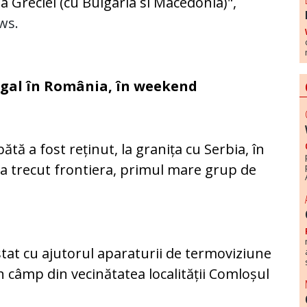
a Greciei (cu Bulgaria si Macedonia)",
ws.
legal în România, în weekend
tă a fost reținut, la granița cu Serbia, în
 a trecut frontiera, primul mare grup de
pistat cu ajutorul aparaturii de termoviziune
n câmp din vecinătatea localității Comloșul