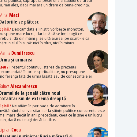
criza politică, suprapusă peste una a statului de drept
și, mai ales, dacă mai are un dram de bună-credință.
Mihai
Maci
Datoriile se plătesc
Opinii /
Deocamdată e liniștit: vorbește monoton,
nu spune mare lucru, dar lasă să se înțeleagă ce
trebuie, dă din mâini și se uită aiurea; pe scurt – e ca
pătrunjelul în supă: nici în plus, nici în minus.
Marina
Dumitrescu
Urma și urmarea
Eseu /
Prezentul continuu, starea de prezență
recomandată în orice spiritualitate, nu presupune
indiferența față de urma lăsată sau de consecințele ei.
Raluca
Alexandrescu
Drumul de la școală către noul
totalitarism de extremă dreaptă
Opinii /
Ne aflăm în perioada de admitere în
învățământul universitar, iar la științe politice concurența este
mai mare decât în anii precedenți, ceea ce în sine e un lucru
bun, dacă nu te uiți decât la cifre.
Ciprian
Cucu
Narațiuni putiniste: Rusia măreață și