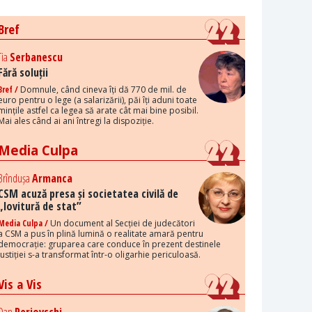
Bref
Tia
Serbanescu
Fără soluții
Bref /
Domnule, când cineva îți dă 770 de mil. de
euro pentru o lege (a salarizării), păi îți aduni toate
mințile astfel ca legea să arate cât mai bine posibil.
Mai ales când ai ani întregi la dispoziție.
Media Culpa
Brîndușa
Armanca
CSM acuză presa și societatea civilă de
„lovitură de stat”
Media Culpa /
Un document al Secției de judecători
a CSM a pus în plină lumină o realitate amară pentru
democrație: gruparea care conduce în prezent destinele
justiției s-a transformat într-o oligarhie periculoasă.
Vis a Vis