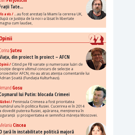
Dan
Perjovschi
Frații Tate...
Vis a vis /
...au fost arestați la Miami la cererea UK,
după ce Justiția de la noi i-a lăsat în libertate
magna cum laudae,
Opinii
Corina
Șuteu
Viața, din proiect în proiect – AFCN
Opinii /
Citind pe FB variate și numeroase luări de
poziție despre ultimul concurs de selecție a
proiectelor AFCN, mi-au atras atenția comentariile lui
Adrian Șoaită (Fundația Kulturhaus).
Armand
Gosu
Coșmarul lui Putin: blocada Crimeei
Război /
Peninsula Crimeea a fost prioritatea
numărul unu în politica Rusiei. Cucerirea ei în 2014
a dovedit puterea Rusiei, apărarea, menținerea în
siguranță și prosperitatea ei semnifică măreția Moscovei.
Melania
Cincea
O țară în instabilitate politică majoră