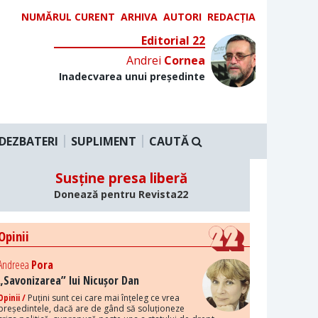
NUMĂRUL CURENT
ARHIVA
AUTORI
REDACȚIA
Editorial 22
Andrei
Cornea
Inadecvarea unui președinte
DEZBATERI
SUPLIMENT
CAUTĂ
Susține presa liberă
Donează pentru Revista22
Opinii
Andreea
Pora
„Savonizarea” lui Nicușor Dan
Opinii /
Puțini sunt cei care mai înțeleg ce vrea
președintele, dacă are de gând să soluționeze