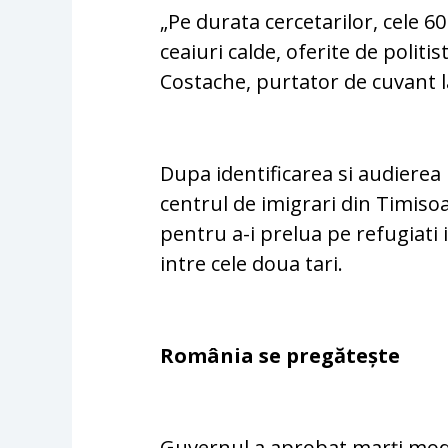
„Pe durata cercetarilor, cele 6
ceaiuri calde, oferite de politi
Costache, purtator de cuvant l
Dupa identificarea si audierea m
centrul de imigrari din Timiso
pentru a-i prelua pe refugiati
intre cele doua tari.
România se pregătește
Guvernul a aprobat marți modif