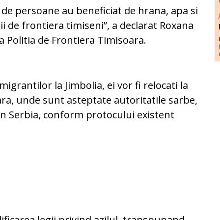
0 de persoane au beneficiat de hrana, apa si
stii de frontiera timiseni”, a declarat Roxana
a Politia de Frontiera Timisoara.
igrantilor la Jimbolia, ei vor fi relocati la
ara, unde sunt asteptate autoritatile sarbe,
 in Serbia, conform protocului existent
icarea legii privind azilul, transpunand