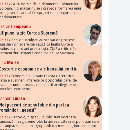
Opinii /
La 70 de zile de la demiterea Cabinetului
Bolojan, nici măcar nu se întrevede formarea unui
nou guvern, care să fie sprijinit de o majoritate
parlamentară.
Cristian
Campeanu
UE pune la zid Curtea Supremă
Opinii /
Zeci de inculpați au scăpat de procese
sau din închisoare din cauză că Înalta Curte a
extins cu patru ani prescripția. CJUE a criticat în
termeni duri instanța condusă de Lia Savonea.
Lidia
Moise
Costurile economice ale haosului politic
Opinii /
Economia nu poate rezista cu retorica
falsă a susținerii intereselor poporului, care, de
fapt, ascunde obsesia menținerii privilegiilor și a
averilor unor caste.
Melania
Cincea
Noi puseuri de xenofobie din partea
românilor „neaoși”
Opinii /
Periodic, în spațiul public sunt voci care
lansează mesaje xenofobe la adresa câte unui politician care
deranjează un anumit grup politico-mediatic, într-un anumit