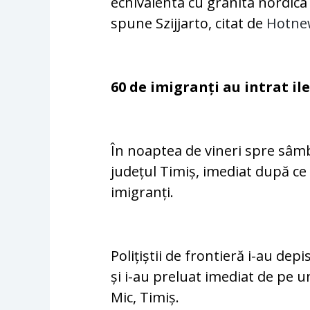
echivalenta cu granita nordica 
spune Szijjarto, citat de
Hotne
60 de imigranți au intrat i
În noaptea de vineri spre sâmbă
județul Timiș, imediat după ce
imigranți.
Polițiștii de frontieră i-au de
și i-au preluat imediat de pe u
Mic, Timiș.