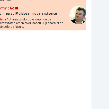
moment.
Armand
Gosu
Unirea cu Moldova: modele istorice
Unire /
Unirea cu Moldova depinde de
intensitatea amenințării haosului și anarhiei de
dincolo de Nistru.