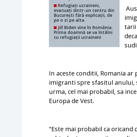
Refugiați ucraineni,
Aust
evacuați dintr-un centru din
București fără explicații, de
imig
pe o zi pe alta
tari
Jill Biden vine în România.
Prima doamnă se va întâlni
deca
cu refugiații ucraineni
sudi
In aceste conditii, Romania ar
imigranti spre sfasitul anului,
urma, cel mai probabil, sa ince
Europa de Vest.
"Este mai probabil ca oricand 