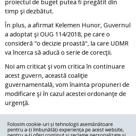
proiectul de buget putea fi pregătit din
timp şi dezbătut.
În plus, a afirmat Kelemen Hunor, Guvernul
a adoptat şi OUG 114/2018, pe care o
consideră "o decizie proastă", la care UDMR
va încerca să aducă o serie de corecţii.
Noi am criticat şi vom critica în continuare
acest guvern, această coaliţie
guvernamentală, vom înainta propuneri de
modificare şi în cazul acestei ordonanţe de
urgenţă.
COMENTARII
0
Folosim cookie-uri și tehnologii asemănătoare
pentru a-ți îmbunătăți experiența pe acest website,
Nume
pentru a-ți oferi conținut și reclame personalizate și