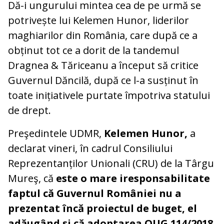
Dă-i ungurului mintea cea de pe urmă se
potrivește lui Kelemen Hunor, liderilor
maghiarilor din România, care după ce a
obținut tot ce a dorit de la tandemul
Dragnea & Tăriceanu a început să critice
Guvernul Dăncilă, după ce l-a susținut în
toate inițiativele purtate împotriva statului
de drept.
Preşedintele UDMR,
Kelemen Hunor,
a
declarat vineri, în cadrul Consiliului
Reprezentanților Unionali (CRU) de la Târgu
Mureş, că
este o mare iresponsabilitate
faptul că Guvernul României nu a
prezentat încă proiectul de buget, el
adăugând şi că adoptarea OUG 114/2018