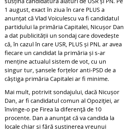
susțină candidatura alături de USR și PN. Pe
1 august, exact în ziua în care PLUS a
anunțat că Vlad Voiculescu va fi candidatul
partidului la primăria Capitalei, Nicușor Dan
a dat publicității un sondaj care dovedește
că, în cazul în care USR, PLUS și PNL ar avea
fiecare un candidat la primăria și s-ar
menține actualul sistem de vot, cu un
singur tur, șansele forțelor anti-PSD de a
câștiga primăria Capitalei ar fi minime.
Mai mult, potrivit sondajului, dacă Nicușor
Dan, ar fi candidatul comun al Opoziţiei, ar
învinge-o pe Firea la diferenţă de 10
procente. Dan a anunţat că va candida la
locale chiar şi fără susţinerea vreunui