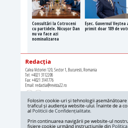
Consultări la Cotroceni
Eșec. Guvernul Veștea 
cu partidele. Nicușor Dan
primit doar 189 de vot
nu va face azi
nominalizarea
Redacția
Calea Victoriei 120, Sector 1, Bucuresti, Romania
Tel: +4021 3112208
Fax: +4021 3141776
Email: redactia@revista22.ro
Folosim cookie-uri și tehnologii asemănătoare p
traficul și audiența website-ului. Înainte de a c
al
Politicii de Confidențialitate
.
Revista 22 este editata de
Grupul pentru Dialog Social
Prin continuarea navigării pe website-ul nostru c
fișiere cookie urmând instrucțiunile din
Politic