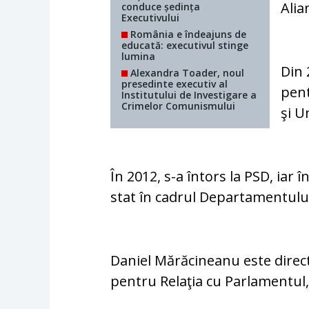
Alia
conduce ședința
Executivului
România e îndeajuns de
educată: executivul stinge
lumina
Din 
Alexandra Toader, noul
presedinte executiv al
pent
Institutului de Investigare a
Crimelor Comunismului
şi 
În 2012, s-a întors la PSD, iar 
stat în cadrul Departamentulu
Daniel Mărăcineanu este direct
pentru Relaţia cu Parlamentul,