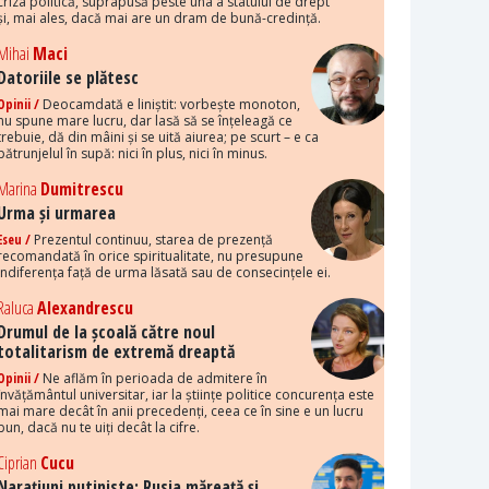
criza politică, suprapusă peste una a statului de drept
și, mai ales, dacă mai are un dram de bună-credință.
Mihai
Maci
Datoriile se plătesc
Opinii /
Deocamdată e liniștit: vorbește monoton,
nu spune mare lucru, dar lasă să se înțeleagă ce
trebuie, dă din mâini și se uită aiurea; pe scurt – e ca
pătrunjelul în supă: nici în plus, nici în minus.
Marina
Dumitrescu
Urma și urmarea
Eseu /
Prezentul continuu, starea de prezență
recomandată în orice spiritualitate, nu presupune
indiferența față de urma lăsată sau de consecințele ei.
Raluca
Alexandrescu
Drumul de la școală către noul
totalitarism de extremă dreaptă
Opinii /
Ne aflăm în perioada de admitere în
învățământul universitar, iar la științe politice concurența este
mai mare decât în anii precedenți, ceea ce în sine e un lucru
bun, dacă nu te uiți decât la cifre.
Ciprian
Cucu
Narațiuni putiniste: Rusia măreață și