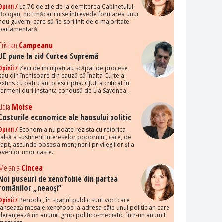
Opinii /
La 70 de zile de la demiterea Cabinetului
Bolojan, nici măcar nu se întrevede formarea unui
nou guvern, care să fie sprijinit de o majoritate
parlamentară.
Cristian
Campeanu
UE pune la zid Curtea Supremă
Opinii /
Zeci de inculpați au scăpat de procese
sau din închisoare din cauză că Înalta Curte a
extins cu patru ani prescripția. CJUE a criticat în
termeni duri instanța condusă de Lia Savonea.
Lidia
Moise
Costurile economice ale haosului politic
Opinii /
Economia nu poate rezista cu retorica
falsă a susținerii intereselor poporului, care, de
fapt, ascunde obsesia menținerii privilegiilor și a
averilor unor caste.
Melania
Cincea
Noi puseuri de xenofobie din partea
românilor „neaoși”
Opinii /
Periodic, în spațiul public sunt voci care
lansează mesaje xenofobe la adresa câte unui politician care
deranjează un anumit grup politico-mediatic, într-un anumit