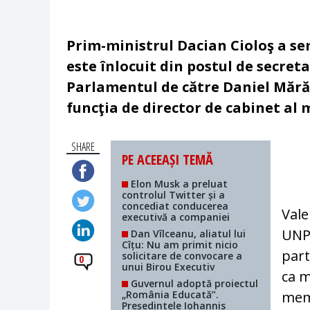
Prim-ministrul Dacian Cioloş a sem
este înlocuit din postul de secret
Parlamentul de către Daniel Mără
funcţia de director de cabinet al 
SHARE
PE ACEEAȘI TEMĂ
Elon Musk a preluat
controlul Twitter și a
concediat conducerea
Vale
executivă a companiei
UNPR
Dan Vîlceanu, aliatul lui
Cîțu: Nu am primit nicio
part
solicitare de convocare a
0
unui Birou Executiv
ca m
Guvernul adoptă proiectul
„România Educată”.
memb
Președintele Iohannis