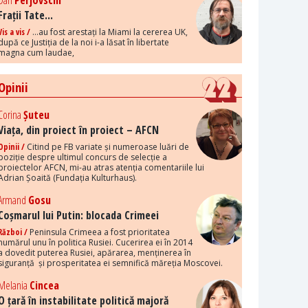
Dan
Perjovschi
Frații Tate...
Vis a vis /
...au fost arestați la Miami la cererea UK,
după ce Justiția de la noi i-a lăsat în libertate
magna cum laudae,
Opinii
Corina
Șuteu
Viața, din proiect în proiect – AFCN
Opinii /
Citind pe FB variate și numeroase luări de
poziție despre ultimul concurs de selecție a
proiectelor AFCN, mi-au atras atenția comentariile lui
Adrian Șoaită (Fundația Kulturhaus).
Armand
Gosu
Coșmarul lui Putin: blocada Crimeei
Război /
Peninsula Crimeea a fost prioritatea
numărul unu în politica Rusiei. Cucerirea ei în 2014
a dovedit puterea Rusiei, apărarea, menținerea în
siguranță și prosperitatea ei semnifică măreția Moscovei.
Melania
Cincea
O țară în instabilitate politică majoră