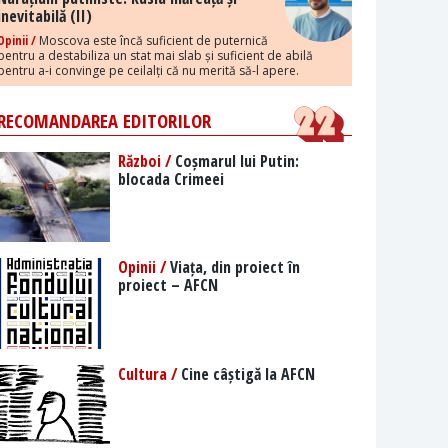
inevitabilă (II)
Opinii /
Moscova este încă suficient de puternică
pentru a destabiliza un stat mai slab și suficient de abilă
pentru a-i convinge pe ceilalți că nu merită să-l apere.
RECOMANDAREA EDITORILOR
Război /
Coșmarul lui Putin:
blocada Crimeei
Opinii /
Viața, din proiect în
proiect – AFCN
Cultura /
Cine câștigă la AFCN