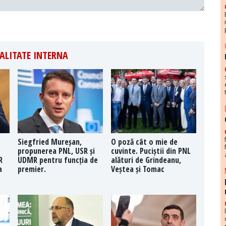
ALITATE INTERNA
Siegfried Mureșan,
O poză cât o mie de
propunerea PNL, USR și
cuvinte. Puciștii din PNL
R
UDMR pentru funcția de
alături de Grindeanu,
a
premier.
Veștea și Tomac