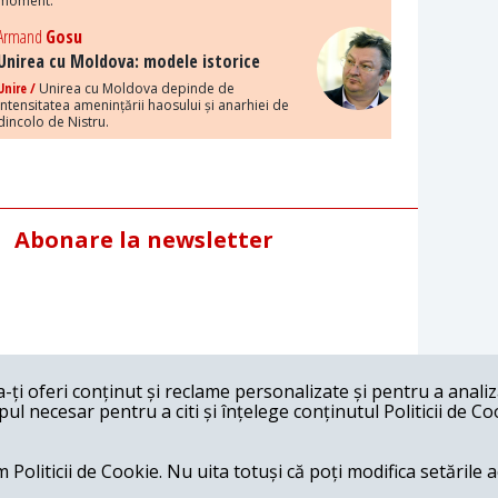
moment.
Armand
Gosu
Unirea cu Moldova: modele istorice
Unire /
Unirea cu Moldova depinde de
intensitatea amenințării haosului și anarhiei de
dincolo de Nistru.
Abonare la newsletter
ți oferi conținut și reclame personalizate și pentru a anali
l necesar pentru a citi și înțelege conținutul Politicii de Co
 Politicii de Cookie. Nu uita totuși că poți modifica setările 