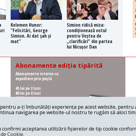
a
Kelemen Hunor:
Simion ridică miza:
uri
"Felicitări, George
condiționează votul
Simion. Ai dat șah și
pentru Veștea de
mat"
„clarificări” din partea
lui Nicușor Dan
Abonamente ediția tipărită
Abonamente interne cu
expediere prin poștă
45 lei pe 3 luni
80 lei pe 6 luni
150 lei pe 1 an
entru a-ți îmbunătăți experiența pe acest website, pentru a-
Abonamente interne cu
ontinua navigarea pe website-ul nostru te rugăm să aloci timpu
ridicare de la redacție
36 lei pe 3 luni
62 lei pe 6 luni
onfirmi acceptarea utilizării fișierelor de tip cookie conform
115 lei pe 1 an
a de Cookie.