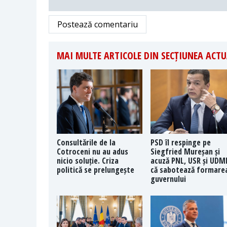
Postează comentariu
MAI MULTE ARTICOLE DIN SECȚIUNEA ACTU
Consultările de la
PSD îl respinge pe
Cotroceni nu au adus
Siegfried Mureșan și
nicio soluție. Criza
acuză PNL, USR și UDM
politică se prelungește
că sabotează formare
guvernului