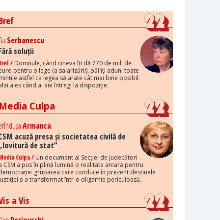
Bref
Tia
Serbanescu
Fără soluții
Bref /
Domnule, când cineva îți dă 770 de mil. de
euro pentru o lege (a salarizării), păi îți aduni toate
mințile astfel ca legea să arate cât mai bine posibil.
Mai ales când ai ani întregi la dispoziție.
Media Culpa
Brîndușa
Armanca
CSM acuză presa și societatea civilă de
„lovitură de stat”
Media Culpa /
Un document al Secției de judecători
a CSM a pus în plină lumină o realitate amară pentru
democrație: gruparea care conduce în prezent destinele
justiției s-a transformat într-o oligarhie periculoasă.
Vis a Vis