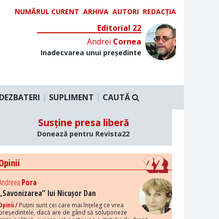
NUMĂRUL CURENT
ARHIVA
AUTORI
REDACȚIA
Editorial 22
Andrei
Cornea
Inadecvarea unui președinte
DEZBATERI
SUPLIMENT
CAUTĂ
Susține presa liberă
Donează pentru Revista22
Opinii
Andreea
Pora
„Savonizarea” lui Nicușor Dan
Opinii /
Puțini sunt cei care mai înțeleg ce vrea
președintele, dacă are de gând să soluționeze