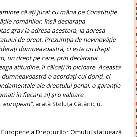
minte că ați jurat cu mâna pe Constituție
tățile românilor, însă declarația
ac grav la adresa acestora, la adresa
tatului de drept. Prezumția de nevinovăție
derați dumneavoastră, ci este un drept
n, un drept pe care, prin declarația
aga atitudine, îl călcați în picioare. Aceasta
 dumneavoastră o acordați cui doriți, ci
fundamentale ale dreptului penal, o garanție
amați în fiecare zi) și o valoare
ic european",
arată Steluța Cătăniciu.
ții Europene a Drepturilor Omului statuează