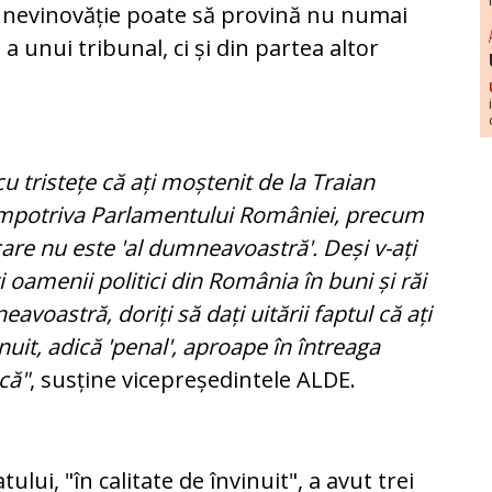
e nevinovăție poate să provină nu numai
a unui tribunal, ci și din partea altor
 tristețe că ați moștenit de la Traian
 împotriva Parlamentului României, precum
 care nu este 'al dumneavoastră'. Deși v-ați
i oamenii politici din România în buni și răi
avoastră, doriți să dați uitării faptul că ați
nuit, adică 'penal', aproape în întreaga
că"
, susține vicepreședintele ALDE.
ului, "în calitate de învinuit", a avut trei