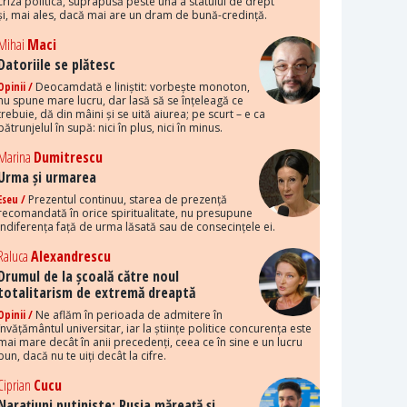
criza politică, suprapusă peste una a statului de drept
și, mai ales, dacă mai are un dram de bună-credință.
Mihai
Maci
Datoriile se plătesc
Opinii /
Deocamdată e liniștit: vorbește monoton,
nu spune mare lucru, dar lasă să se înțeleagă ce
trebuie, dă din mâini și se uită aiurea; pe scurt – e ca
pătrunjelul în supă: nici în plus, nici în minus.
Marina
Dumitrescu
Urma și urmarea
Eseu /
Prezentul continuu, starea de prezență
recomandată în orice spiritualitate, nu presupune
indiferența față de urma lăsată sau de consecințele ei.
Raluca
Alexandrescu
Drumul de la școală către noul
totalitarism de extremă dreaptă
Opinii /
Ne aflăm în perioada de admitere în
învățământul universitar, iar la științe politice concurența este
mai mare decât în anii precedenți, ceea ce în sine e un lucru
bun, dacă nu te uiți decât la cifre.
Ciprian
Cucu
Narațiuni putiniste: Rusia măreață și