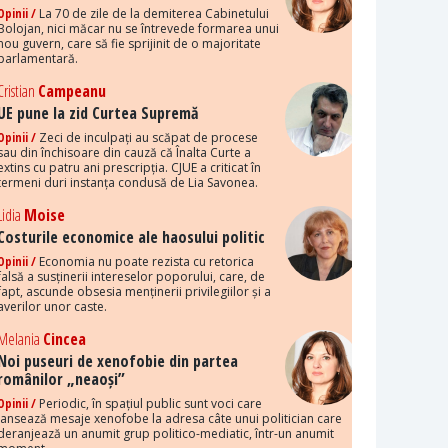
Opinii /
La 70 de zile de la demiterea Cabinetului
Bolojan, nici măcar nu se întrevede formarea unui
nou guvern, care să fie sprijinit de o majoritate
parlamentară.
Cristian
Campeanu
UE pune la zid Curtea Supremă
Opinii /
Zeci de inculpați au scăpat de procese
sau din închisoare din cauză că Înalta Curte a
extins cu patru ani prescripția. CJUE a criticat în
termeni duri instanța condusă de Lia Savonea.
Lidia
Moise
Costurile economice ale haosului politic
Opinii /
Economia nu poate rezista cu retorica
falsă a susținerii intereselor poporului, care, de
fapt, ascunde obsesia menținerii privilegiilor și a
averilor unor caste.
Melania
Cincea
Noi puseuri de xenofobie din partea
românilor „neaoși”
Opinii /
Periodic, în spațiul public sunt voci care
lansează mesaje xenofobe la adresa câte unui politician care
deranjează un anumit grup politico-mediatic, într-un anumit