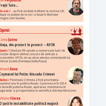
Dan
Perjovschi
Frații Tate...
Vis a vis /
...au fost arestați la Miami la cererea UK,
după ce Justiția de la noi i-a lăsat în libertate
magna cum laudae,
Opinii
Corina
Șuteu
Viața, din proiect în proiect – AFCN
Opinii /
Citind pe FB variate și numeroase luări de
poziție despre ultimul concurs de selecție a
proiectelor AFCN, mi-au atras atenția comentariile lui
Adrian Șoaită (Fundația Kulturhaus).
Armand
Gosu
Coșmarul lui Putin: blocada Crimeei
Război /
Peninsula Crimeea a fost prioritatea
numărul unu în politica Rusiei. Cucerirea ei în 2014
a dovedit puterea Rusiei, apărarea, menținerea în
siguranță și prosperitatea ei semnifică măreția Moscovei.
Melania
Cincea
O țară în instabilitate politică majoră