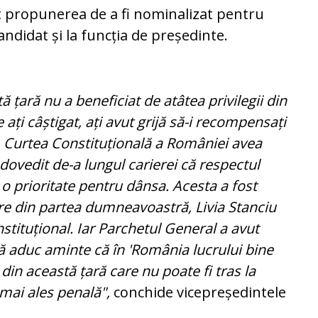
 propunerea de a fi nominalizat pentru
andidat și la funcția de președinte.
ă țară nu a beneficiat de atâtea privilegii din
e ați câștigat, ați avut grijă să-i recompensați
. Curtea Constituțională a României avea
dovedit de-a lungul carierei că respectul
 o prioritate pentru dânsa. Acesta a fost
re din partea dumneavoastră, Livia Stanciu
tituțional. Iar Parchetul General a avut
Vă aduc aminte că în 'România lucrului bine
 din această țară care nu poate fi tras la
mai ales penală",
conchide vicepreședintele