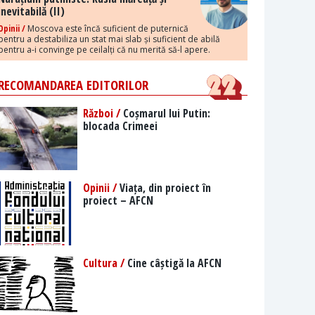
inevitabilă (II)
Opinii /
Moscova este încă suficient de puternică
pentru a destabiliza un stat mai slab și suficient de abilă
pentru a-i convinge pe ceilalți că nu merită să-l apere.
RECOMANDAREA EDITORILOR
Război /
Coșmarul lui Putin:
blocada Crimeei
Opinii /
Viața, din proiect în
proiect – AFCN
Cultura /
Cine câștigă la AFCN