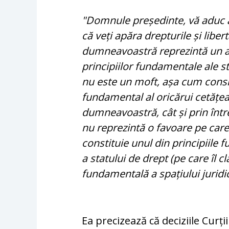
"Domnule președinte, vă aduc a
că veți apăra drepturile și liber
dumneavoastră reprezintă un at
principiilor fundamentale ale s
nu este un moft, așa cum consi
fundamental al oricărui cetățea
dumneavoastră, cât și prin între
nu reprezintă o favoare pe care
constituie unul din principiile 
a statului de drept (pe care îl cl
fundamentală a spațiului jurid
Ea precizează că deciziile Cur