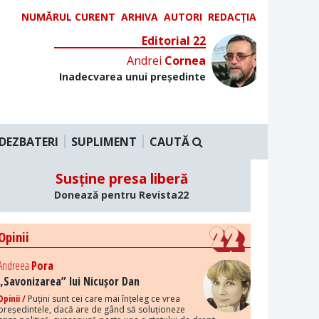
NUMĂRUL CURENT
ARHIVA
AUTORI
REDACȚIA
Editorial 22
Andrei
Cornea
Inadecvarea unui președinte
DEZBATERI
SUPLIMENT
CAUTĂ
Susține presa liberă
Donează pentru Revista22
Opinii
Andreea
Pora
„Savonizarea” lui Nicușor Dan
Opinii /
Puțini sunt cei care mai înțeleg ce vrea
președintele, dacă are de gând să soluționeze