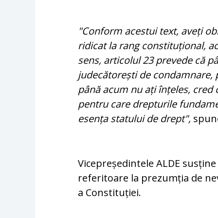
"Conform acestui text, aveți ob
ridicat la rang constituțional, a
sens, articolul 23 prevede că p
judecătorești de condamnare, 
până acum nu ați înțeles, cred c
pentru care drepturile fundament
esența statului de drept",
spune
Vicepreședintele ALDE susține 
referitoare la prezumția de ne
a Constituției.