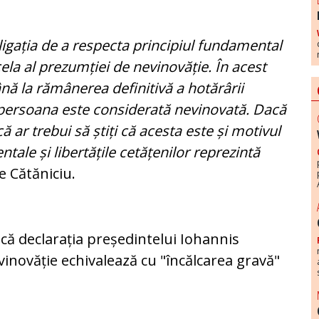
ligația de a respecta principiul fundamental
cela al prezumției de nevinovăție. În acest
ână la rămânerea definitivă a hotărârii
persoana este considerată nevinovată. Dacă
ă ar trebui să știți că acesta este și motivul
ale și libertățile cetățenilor reprezintă
 Cătăniciu.
că declarația președintelui Iohannis
vinovăție echivalează cu "încălcarea gravă"