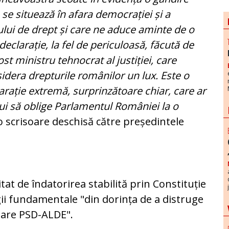
 se situează în afara democrației și a
ului de drept și care ne aduce aminte de o
 declarație, la fel de periculoasă, făcută de
ost ministru tehnocrat al justiției, care
idera drepturile românilor un lux. Este o
arație extremă, surprinzătoare chiar, care ar
ui să oblige Parlamentul României la o
o scrisoare deschisă către președintele
itat de îndatorirea stabilită prin Constituție
ii fundamentale "din dorința de a distruge
rnare PSD-ALDE".