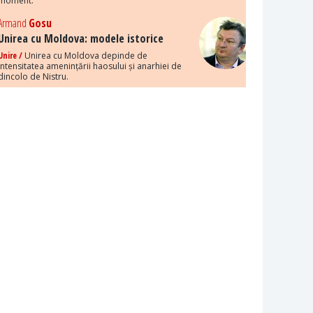
moment.
Armand
Gosu
Unirea cu Moldova: modele istorice
Unire /
Unirea cu Moldova depinde de
intensitatea amenințării haosului și anarhiei de
dincolo de Nistru.