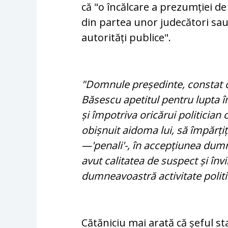
că "o încălcare a prezumției d
din partea unor judecători sau 
autorități publice".
"Domnule președinte, constat cu
Băsescu apetitul pentru lupta
și împotriva oricărui politician
obișnuit aidoma lui, să împărțiț
—'penali'-, în accepțiunea dumne
avut calitatea de suspect și învi
dumneavoastră activitate politi
Cătăniciu mai arată că șeful stat