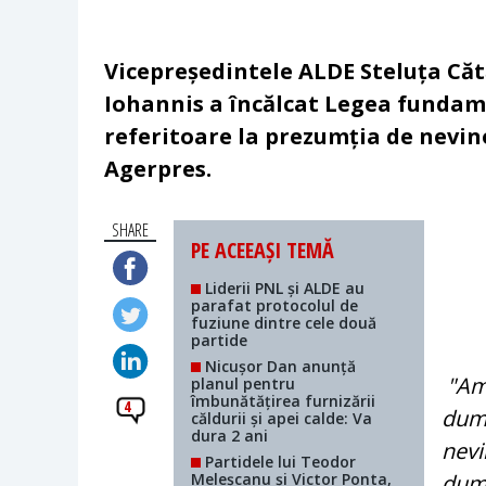
Vicepreședintele ALDE Steluța Căt
Iohannis a încălcat Legea fundame
referitoare la prezumția de nevino
Agerpres.
SHARE
PE ACEEAȘI TEMĂ
Liderii PNL și ALDE au
parafat protocolul de
fuziune dintre cele două
partide
Nicușor Dan anunță
"Am 
planul pentru
îmbunătățirea furnizării
4
dumn
căldurii și apei calde: Va
dura 2 ani
nevi
Partidele lui Teodor
Meleșcanu și Victor Ponta,
dumn