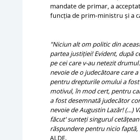
mandate de primar, a acceptat
funcția de prim-ministru și a c
"Niciun alt om politic din aceast
partea justiției! Evident, după c
pe cei care v-au netezit drumul
nevoie de o judecătoare care a 
pentru drepturile omului a fost
motivul, în mod cert, pentru ca
a fost desemnată judecător cons
nevoie de Augustin Lazăr! (...) 
făcut' sunteți singurul cetățean
răspundere pentru nicio faptă, 
ALDE.