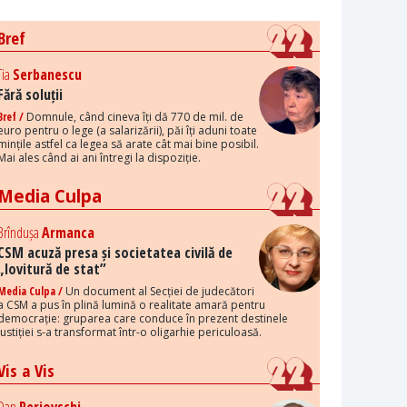
Bref
Tia
Serbanescu
Fără soluții
Bref /
Domnule, când cineva îți dă 770 de mil. de
euro pentru o lege (a salarizării), păi îți aduni toate
mințile astfel ca legea să arate cât mai bine posibil.
Mai ales când ai ani întregi la dispoziție.
Media Culpa
Brîndușa
Armanca
CSM acuză presa și societatea civilă de
„lovitură de stat”
Media Culpa /
Un document al Secției de judecători
a CSM a pus în plină lumină o realitate amară pentru
democrație: gruparea care conduce în prezent destinele
justiției s-a transformat într-o oligarhie periculoasă.
Vis a Vis