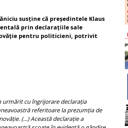
ăniciu susține că președintele Klaus
ntală prin declarațiile sale
văție pentru politicieni, potrivit
urmărit cu îngrijorare declarația
eavoastră referitoare la prezumția de
novăție. (...) Această declarație a
eavoastră scoate în evidență o gândire