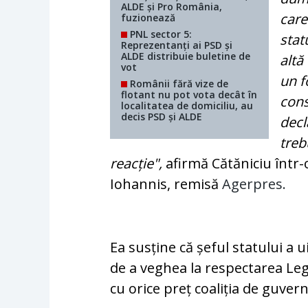
ALDE și Pro România,
care
fuzionează
PNL sector 5:
stat
Reprezentanți ai PSD și
ALDE distribuie buletine de
altă
vot
un f
Românii fără vize de
flotant nu pot vota decât în
cons
localitatea de domiciliu, au
decis PSD și ALDE
decl
treb
reacție",
afirmă Cătăniciu într-
Iohannis, remisă
Agerpres.
Ea susține că șeful statului a u
de a veghea la respectarea Leg
cu orice preț coaliția de guve