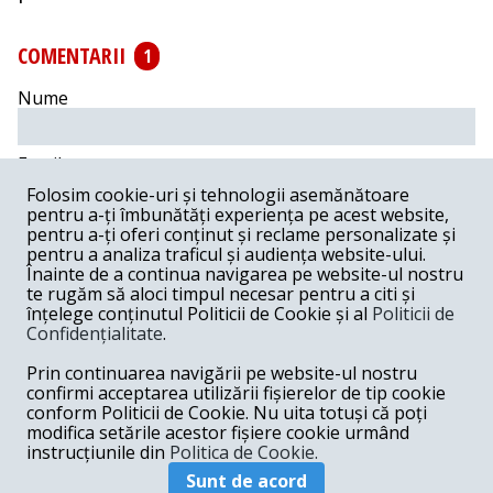
COMENTARII
1
Nume
Email
Folosim cookie-uri și tehnologii asemănătoare
pentru a-ți îmbunătăți experiența pe acest website,
Comentariu
pentru a-ți oferi conținut și reclame personalizate și
pentru a analiza traficul și audiența website-ului.
Înainte de a continua navigarea pe website-ul nostru
te rugăm să aloci timpul necesar pentru a citi și
înțelege conținutul Politicii de Cookie și al
Politicii de
Confidențialitate
.
Postează comentariu
Prin continuarea navigării pe website-ul nostru
Ion -
08-26-2022
confirmi acceptarea utilizării fișierelor de tip cookie
conform Politicii de Cookie. Nu uita totuși că poți
A inceput sa puta. Mai degraba a fost puntea de legatura
modifica setările acestor fișiere cookie urmând
dintre mafia statala si oculte.
instrucțiunile din
Politica de Cookie.
Răspunde
Sunt de acord