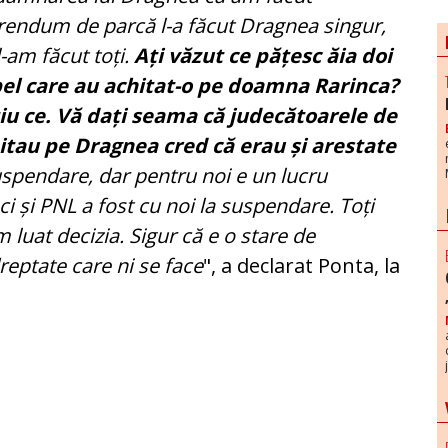
rendum de parcă l-a făcut Dragnea singur,
l-am făcut toți.
Ați văzut ce pățesc ăia doi
pel care au achitat-o pe doamna Rarinca?
iu ce. Vă dați seama că judecătoarele de
itau pe Dragnea cred că erau și arestate
uspendare, dar pentru noi e un lucru
i și PNL a fost cu noi la suspendare. Toți
m luat decizia. Sigur că e o stare de
eptate care ni se face
", a declarat Ponta, la