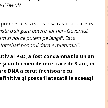
e CSM-ul?
".
 premierul si-a spus insa raspicat parerea:
sta o singura putere, iar noi - Guvernul,
cem si noi ce putem pe langa
". Este
"
Intrebati poporul daca e multumit!".
utiv al PSD, a fost condamnat
la un an
 şi un termen de încercare de 3 ani, în
are DNA a cerut închisoare cu
efinitiva şi poate fi atacată la aceeaşi