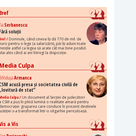
Bref
Tia
Serbanescu
Fără soluții
Bref /
Domnule, când cineva îți dă 770 de mil. de
euro pentru o lege (a salarizării), păi îți aduni toate
mințile astfel ca legea să arate cât mai bine posibil.
Mai ales când ai ani întregi la dispoziție.
Media Culpa
Brîndușa
Armanca
CSM acuză presa și societatea civilă de
„lovitură de stat”
Media Culpa /
Un document al Secției de judecători
a CSM a pus în plină lumină o realitate amară pentru
democrație: gruparea care conduce în prezent destinele
justiției s-a transformat într-o oligarhie periculoasă.
Vis a Vis