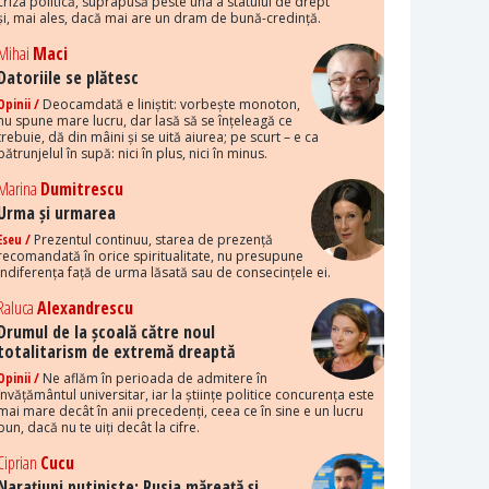
criza politică, suprapusă peste una a statului de drept
și, mai ales, dacă mai are un dram de bună-credință.
Mihai
Maci
Datoriile se plătesc
Opinii /
Deocamdată e liniștit: vorbește monoton,
nu spune mare lucru, dar lasă să se înțeleagă ce
trebuie, dă din mâini și se uită aiurea; pe scurt – e ca
pătrunjelul în supă: nici în plus, nici în minus.
Marina
Dumitrescu
Urma și urmarea
Eseu /
Prezentul continuu, starea de prezență
recomandată în orice spiritualitate, nu presupune
indiferența față de urma lăsată sau de consecințele ei.
Raluca
Alexandrescu
Drumul de la școală către noul
totalitarism de extremă dreaptă
Opinii /
Ne aflăm în perioada de admitere în
învățământul universitar, iar la științe politice concurența este
mai mare decât în anii precedenți, ceea ce în sine e un lucru
bun, dacă nu te uiți decât la cifre.
Ciprian
Cucu
Narațiuni putiniste: Rusia măreață și