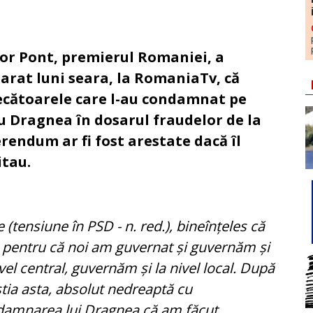
tor Pont, premierul Romaniei, a
larat luni seara, la RomaniaTv, că
ecătoarele care l-au condamnat pe
iu Dragnea în dosarul fraudelor de la
rendum ar fi fost arestate dacă îl
itau.
e (tensiune în PSD - n. red.), bineînțeles că
 pentru că noi am guvernat și guvernăm și
ivel central, guvernăm și la nivel local. După
tia asta, absolut nedreaptă cu
amnarea lui Dragnea că am făcut