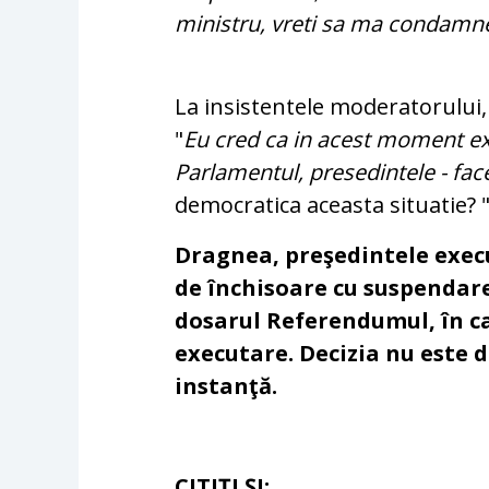
ministru, vreti sa ma condamn
La insistentele moderatorului,
"
Eu cred ca in acest moment exi
Parlamentul, presedintele - fa
democratica aceasta situatie? 
Dragnea, p
reşedintele exec
de închisoare cu suspendare
dosarul Referendumul, în c
executare. Decizia nu este d
instanţă.
CITIȚI ȘI: