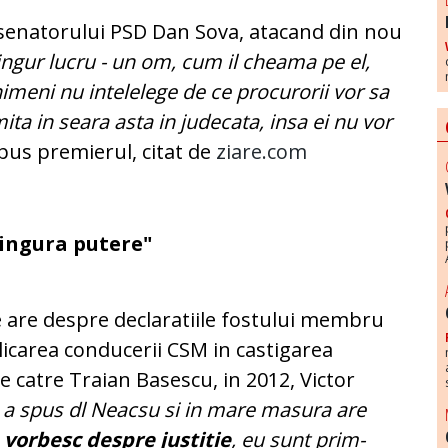
 senatorului PSD Dan Sova, atacand din nou
ingur lucru - un om, cum il cheama pe el,
 nimeni nu intelelege de ce procurorii vor sa
imita in seara asta in judecata, insa ei nu vor
spus premierul, citat de
ziare.com
singura putere"
re are despre declaratiile fostului membru
icarea conducerii CSM in castigarea
 catre Traian Basescu, in 2012, Victor
 a spus dl Neacsu si in mare masura are
 vorbesc despre justitie
, eu sunt prim-