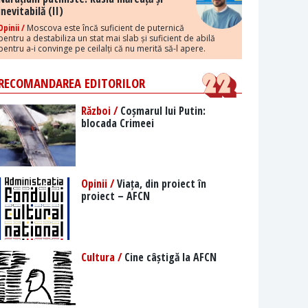
inevitabilă (II)
Opinii /
Moscova este încă suficient de puternică
pentru a destabiliza un stat mai slab și suficient de abilă
pentru a-i convinge pe ceilalți că nu merită să-l apere.
RECOMANDAREA EDITORILOR
Război /
Coșmarul lui Putin:
blocada Crimeei
Opinii /
Viața, din proiect în
proiect – AFCN
Cultura /
Cine câștigă la AFCN