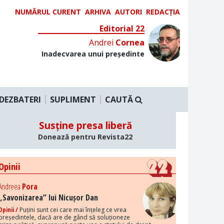
NUMĂRUL CURENT
ARHIVA
AUTORI
REDACȚIA
Editorial 22
Andrei
Cornea
Inadecvarea unui președinte
DEZBATERI
SUPLIMENT
CAUTĂ
Susține presa liberă
Donează pentru Revista22
Opinii
Andreea
Pora
„Savonizarea” lui Nicușor Dan
Opinii /
Puțini sunt cei care mai înțeleg ce vrea
președintele, dacă are de gând să soluționeze