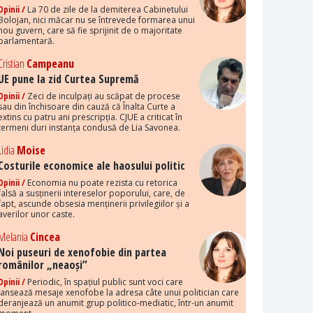
Opinii /
La 70 de zile de la demiterea Cabinetului
Bolojan, nici măcar nu se întrevede formarea unui
nou guvern, care să fie sprijinit de o majoritate
parlamentară.
Cristian
Campeanu
UE pune la zid Curtea Supremă
Opinii /
Zeci de inculpați au scăpat de procese
sau din închisoare din cauză că Înalta Curte a
extins cu patru ani prescripția. CJUE a criticat în
termeni duri instanța condusă de Lia Savonea.
Lidia
Moise
Costurile economice ale haosului politic
Opinii /
Economia nu poate rezista cu retorica
falsă a susținerii intereselor poporului, care, de
fapt, ascunde obsesia menținerii privilegiilor și a
averilor unor caste.
Melania
Cincea
Noi puseuri de xenofobie din partea
românilor „neaoși”
Opinii /
Periodic, în spațiul public sunt voci care
lansează mesaje xenofobe la adresa câte unui politician care
deranjează un anumit grup politico-mediatic, într-un anumit