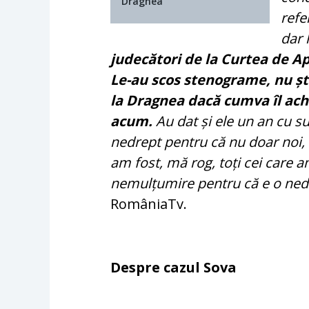
Dragnea
refe
dar 
judecători de la Curtea de A
Le-au scos stenograme, nu șt
la Dragnea dacă cumva îl ach
acum.
Au dat și ele un an cu s
nedrept pentru că nu doar noi, c
am fost, mă rog, toți cei care a
nemulțumire pentru că e o nedr
RomâniaTv.
Despre cazul Sova