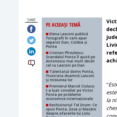
SHARE
Vic
PE ACEEAȘI TEMĂ
dec
Elena Lasconi publică
jud
fotografii în care apar
separat Dan, Coldea și
Liv
Ponta
refe
Cristian Pîrvulescu:
Scandalul Ponta îl ajută pe
ach
Antonescu mai mult decât
3
cel cu Lasconi pe Dan
Talentatul domn Ponta,
frustrata doamnă Lasconi
și misiunea lor
"
Est
Premierul Marcel Ciolacu
l-a luat consilier pe Victor
este
Ponta pe probleme
economice internaționale
la n
Rechizitoriul Tel Drum: Ce
ches
spun Ponta, Șova și Mazăre
despre afacerile lui Liviu
cond