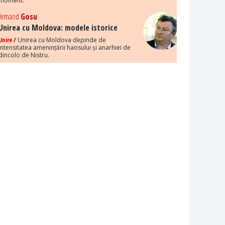
moment.
Armand
Gosu
Unirea cu Moldova: modele istorice
Unire /
Unirea cu Moldova depinde de
intensitatea amenințării haosului și anarhiei de
dincolo de Nistru.