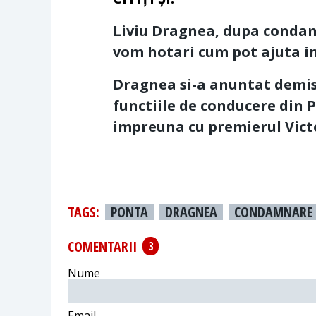
Liviu Dragnea, dupa condam
vom hotari cum pot ajuta i
Dragnea si-a anuntat demisi
functiile de conducere din 
impreuna cu premierul Vict
TAGS:
PONTA
DRAGNEA
CONDAMNARE
COMENTARII
3
Nume
Email