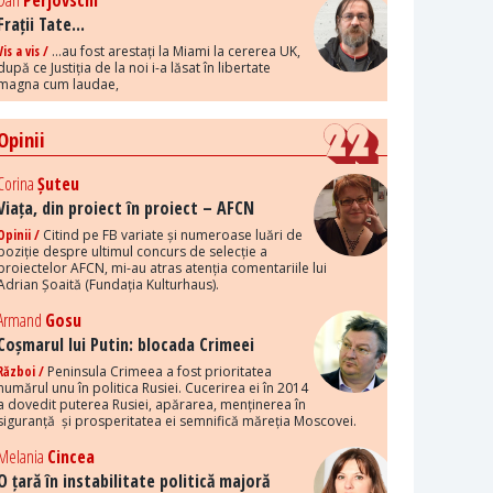
Dan
Perjovschi
Frații Tate...
Vis a vis /
...au fost arestați la Miami la cererea UK,
după ce Justiția de la noi i-a lăsat în libertate
magna cum laudae,
Opinii
Corina
Șuteu
Viața, din proiect în proiect – AFCN
Opinii /
Citind pe FB variate și numeroase luări de
poziție despre ultimul concurs de selecție a
proiectelor AFCN, mi-au atras atenția comentariile lui
Adrian Șoaită (Fundația Kulturhaus).
Armand
Gosu
Coșmarul lui Putin: blocada Crimeei
Război /
Peninsula Crimeea a fost prioritatea
numărul unu în politica Rusiei. Cucerirea ei în 2014
a dovedit puterea Rusiei, apărarea, menținerea în
siguranță și prosperitatea ei semnifică măreția Moscovei.
Melania
Cincea
O țară în instabilitate politică majoră