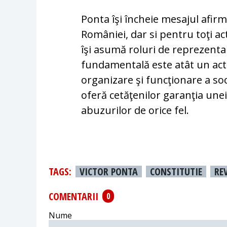
Ponta îşi încheie mesajul afirmâ
României, dar si pentru toţi acto
îşi asumă roluri de reprezentar
fundamentală este atât un act j
organizare şi funcţionare a soci
oferă cetăţenilor garanţia unei
abuzurilor de orice fel.
TAGS:
VICTOR PONTA
CONSTITUTIE
RE
COMENTARII
0
Nume