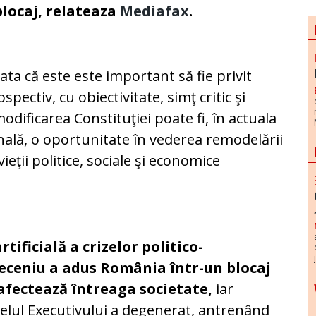
blocaj,
relateaza
Mediafax
.
rata că este este important să fie privit
ospectiv, cu obiectivitate, simţ critic şi
odificarea Constituţiei poate fi, în actuala
onală, o oportunitate în vederea remodelării
vieţii politice, sociale şi economice
rtificială a crizelor politico-
deceniu a adus România într-un blocaj
e afectează întreaga societate,
iar
nivelul Executivului a degenerat, antrenând