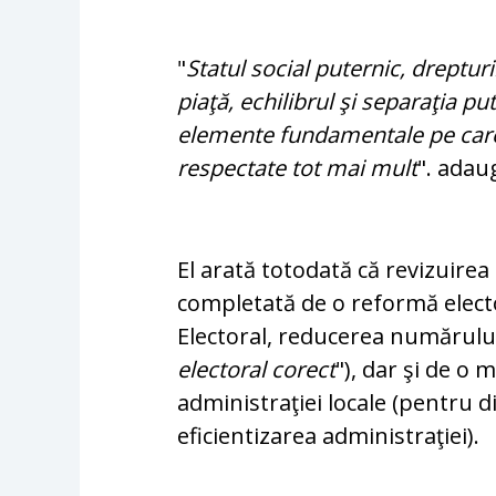
"
Statul social puternic, dreptur
piaţă, echilibrul şi separaţia pu
elemente fundamentale pe care n
respectate tot mai mult
". adau
El arată totodată că revizuirea 
completată de o reformă elect
Electoral, reducerea numărului
electoral corect
"), dar şi de o
administraţiei locale (pentru d
eficientizarea administraţiei).