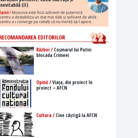
inevitabilă (II)
Opinii /
Moscova este încă suficient de puternică
pentru a destabiliza un stat mai slab și suficient de abilă
pentru a-i convinge pe ceilalți că nu merită să-l apere.
RECOMANDAREA EDITORILOR
Război /
Coșmarul lui Putin:
blocada Crimeei
Opinii /
Viața, din proiect în
proiect – AFCN
Cultura /
Cine câștigă la AFCN