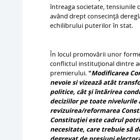
întreaga societate, tensiunile d
având drept consecinţă deregl
echilibrului puterilor în stat.
În locul promovării unor forme 
conflictul instituţional dintre 
premierului.
"
Modificarea Con
nevoie si vizează atât transfo
politice, cât şi întărirea cond
deciziilor pe toate nivelurile
revizuirea/reformarea Consti
Constituţiei este cadrul potr
necesitate, care trebuie să de
degrevat de presiuni elector