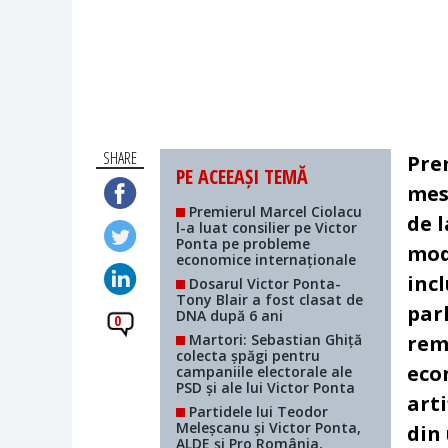
SHARE
Pre
PE ACEEAȘI TEMĂ
mes
Premierul Marcel Ciolacu
de 
l-a luat consilier pe Victor
Ponta pe probleme
mod
economice internaționale
inc
Dosarul Victor Ponta-
Tony Blair a fost clasat de
par
DNA după 6 ani
0
Martori: Sebastian Ghiță
remo
colecta șpăgi pentru
eco
campaniile electorale ale
PSD și ale lui Victor Ponta
arti
Partidele lui Teodor
Meleșcanu și Victor Ponta,
din
ALDE și Pro România,