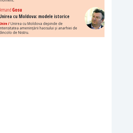
moment.
Armand
Gosu
Unirea cu Moldova: modele istorice
Unire /
Unirea cu Moldova depinde de
intensitatea amenințării haosului și anarhiei de
dincolo de Nistru.