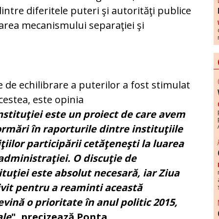
intre diferitele puteri şi autorităţi publice
area mecanismului separaţiei şi
de echilibrare a puterilor a fost stimulat
acestea, este opinia
stituţiei este un proiect de care avem
rmări în raporturile dintre instituţiile
iţiilor participării cetăţeneşti la luarea
 administraţiei. O discuţie de
tuţiei este absolut necesară, iar Ziua
ivit pentru a reaminti această
vină o prioritate în anul politic 2015,
ale
", precizează Ponta.