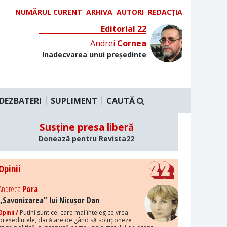
NUMĂRUL CURENT
ARHIVA
AUTORI
REDACȚIA
Editorial 22
Andrei
Cornea
Inadecvarea unui președinte
DEZBATERI
SUPLIMENT
CAUTĂ
Susține presa liberă
Donează pentru Revista22
Opinii
Andreea
Pora
„Savonizarea” lui Nicușor Dan
Opinii /
Puțini sunt cei care mai înțeleg ce vrea
președintele, dacă are de gând să soluționeze