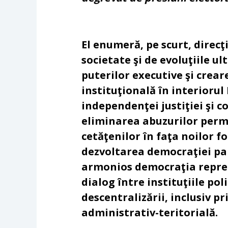
El enumeră, pe scurt, direcţi
societate şi de evoluţiile ul
puterilor executive şi crea
instituţională în interiorul
independenţei justiţiei şi c
eliminarea abuzurilor permi
cetăţenilor în faţa noilor f
dezvoltarea democraţiei par
armonios democraţia repre
dialog între instituţiile pol
descentralizării, inclusiv pr
administrativ-teritorială.