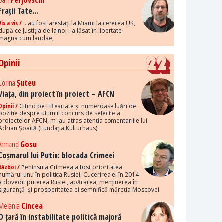
Dan
Perjovschi
Frații Tate...
Vis a vis /
...au fost arestați la Miami la cererea UK,
după ce Justiția de la noi i-a lăsat în libertate
magna cum laudae,
Opinii
Corina
Șuteu
Viața, din proiect în proiect – AFCN
Opinii /
Citind pe FB variate și numeroase luări de
poziție despre ultimul concurs de selecție a
proiectelor AFCN, mi-au atras atenția comentariile lui
Adrian Șoaită (Fundația Kulturhaus).
Armand
Gosu
Coșmarul lui Putin: blocada Crimeei
Război /
Peninsula Crimeea a fost prioritatea
numărul unu în politica Rusiei. Cucerirea ei în 2014
a dovedit puterea Rusiei, apărarea, menținerea în
siguranță și prosperitatea ei semnifică măreția Moscovei.
Melania
Cincea
O țară în instabilitate politică majoră