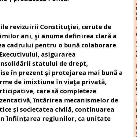
ile revizuirii Constituţiei, cerute de
timilor ani, şi anume definirea clară a
rea cadrului pentru o bună colaborare
 Executivului, asigurarea
onsolidării statului de drept,
se în prezent şi protejarea mai bună a
orme de imixtiune în viaţa privată,
ticipative, care să completeze
zentativă, întărirea mecanismelor de
itice şi societatea civilă, continuarea
in înfiinţarea regiunilor, ca unitate