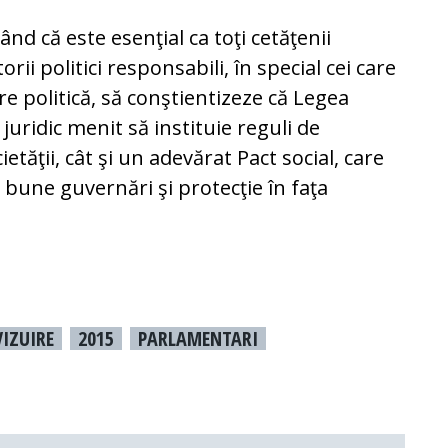
nd că este esenţial ca toţi cetăţenii
rii politici responsabili, în special cei care
e politică, să conştientizeze că Legea
uridic menit să instituie reguli de
etăţii, cât şi un adevărat Pact social, care
 bune guvernări şi protecţie în faţa
VIZUIRE
2015
PARLAMENTARI