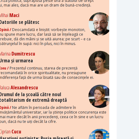
criza politică, suprapusă peste una a statului de drept
și, mai ales, dacă mai are un dram de bună-credință.
Mihai
Maci
Datoriile se plătesc
Opinii /
Deocamdată e liniștit: vorbește monoton,
nu spune mare lucru, dar lasă să se înțeleagă ce
trebuie, dă din mâini și se uită aiurea; pe scurt – e ca
pătrunjelul în supă: nici în plus, nici în minus.
Marina
Dumitrescu
Urma și urmarea
Eseu /
Prezentul continuu, starea de prezență
recomandată în orice spiritualitate, nu presupune
indiferența față de urma lăsată sau de consecințele ei.
Raluca
Alexandrescu
Drumul de la școală către noul
totalitarism de extremă dreaptă
Opinii /
Ne aflăm în perioada de admitere în
învățământul universitar, iar la științe politice concurența este
mai mare decât în anii precedenți, ceea ce în sine e un lucru
bun, dacă nu te uiți decât la cifre.
Ciprian
Cucu
Narațiuni putiniste: Rusia măreață și