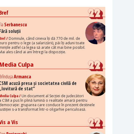
Bref
Tia
Serbanescu
Fără soluții
Bref /
Domnule, când cineva îți dă 770 de mil. de
euro pentru o lege (a salarizării), păi îți aduni toate
mințile astfel ca legea să arate cât mai bine posibil.
Mai ales când ai ani întregi la dispoziție.
Media Culpa
Brîndușa
Armanca
CSM acuză presa și societatea civilă de
„lovitură de stat”
Media Culpa /
Un document al Secției de judecători
a CSM a pus în plină lumină o realitate amară pentru
democrație: gruparea care conduce în prezent destinele
justiției s-a transformat într-o oligarhie periculoasă.
Vis a Vis