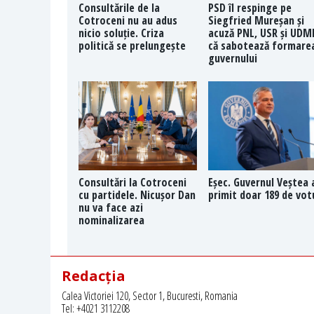
Consultările de la
PSD îl respinge pe
Cotroceni nu au adus
Siegfried Mureșan și
nicio soluție. Criza
acuză PNL, USR și UDM
politică se prelungește
că sabotează formare
guvernului
Consultări la Cotroceni
Eșec. Guvernul Veștea 
cu partidele. Nicușor Dan
primit doar 189 de vot
nu va face azi
nominalizarea
Redacția
Calea Victoriei 120, Sector 1, Bucuresti, Romania
Tel: +4021 3112208