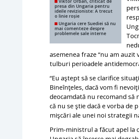
Viktor Orban, criticat de
presa din Ungaria pentru
per
ideile revizioniste: A trecut
o linie roșie
resp
Ungaria cere Suediei să nu
Unga
mai comenteze despre
problemele sale interne
Tocm
nedu
asemenea fraze “nu am auzit v
tulburi perioadele antidemocra
“Eu aştept să se clarifice situa
Bineînţeles, dacă vom fi nevoi
deocamdată nu recomand să n
că nu se ştie dacă e vorba de 
mişcări ale unei noi strategii 
Prim-ministrul a făcut apel la c
Ungaria să încerce mai degrabă