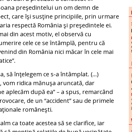
soana preşedintelui un om demn de
ect, care îşi susţine principiile, prin urmare
ria respectă România şi preşedintele ei.
ai din acest motiv, el observă cu
merire cele ce se întâmplă, pentru că
enind din România nici măcar în cele mai
tice”.
ţia, să înţelegem ce s-a întâmplat. (…)
ţi, vom ridica mănuşa aruncată, dar
e aplecăm după ea” – a spus, remarcând
provocare, de un “accident” sau de primele
naţionale româneşti.
alm ca toate acestea să se clarifice, iar
 să menţină relaţiile de bună vecinătate,