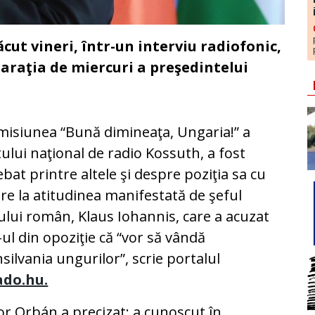
ut vineri, într-un interviu radiofonic,
laraţia de miercuri a preşedintelui
misiunea “Bună dimineaţa, Ungaria!” a
ului naţional de radio Kossuth, a fost
ebat printre altele şi despre poziţia sa cu
ire la atitudinea manifestată de şeful
ului român, Klaus Iohannis, care a acuzat
ul din opoziţie că “vor să vândă
silvania ungurilor”, scrie portalul
ado.hu.
or Orbán a precizat: a cunoscut în