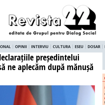
IONAL
OPINII
INTERVIU
CULTURA
ESEU
DOSAR
declarațiile președintelui
să ne aplecăm după mănușă