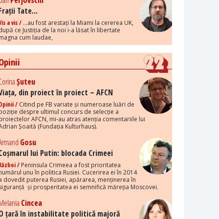
Dan
Perjovschi
Frații Tate...
Vis a vis /
...au fost arestați la Miami la cererea UK,
după ce Justiția de la noi i-a lăsat în libertate
magna cum laudae,
Opinii
Corina
Șuteu
Viața, din proiect în proiect – AFCN
Opinii /
Citind pe FB variate și numeroase luări de
poziție despre ultimul concurs de selecție a
proiectelor AFCN, mi-au atras atenția comentariile lui
Adrian Șoaită (Fundația Kulturhaus).
Armand
Gosu
Coșmarul lui Putin: blocada Crimeei
Război /
Peninsula Crimeea a fost prioritatea
numărul unu în politica Rusiei. Cucerirea ei în 2014
a dovedit puterea Rusiei, apărarea, menținerea în
siguranță și prosperitatea ei semnifică măreția Moscovei.
Melania
Cincea
O țară în instabilitate politică majoră