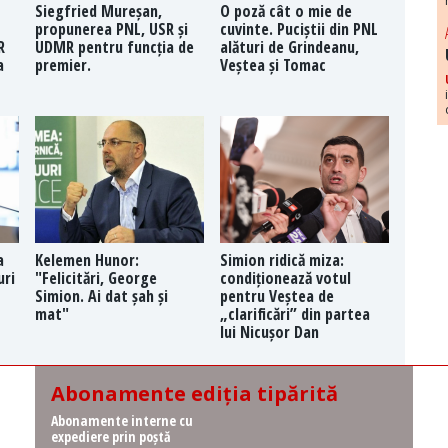
Siegfried Mureșan,
O poză cât o mie de
propunerea PNL, USR și
cuvinte. Puciștii din PNL
R
UDMR pentru funcția de
alături de Grindeanu,
a
premier.
Veștea și Tomac
a
Kelemen Hunor:
Simion ridică miza:
uri
"Felicitări, George
condiționează votul
Simion. Ai dat șah și
pentru Veștea de
mat"
„clarificări” din partea
lui Nicușor Dan
Abonamente ediția tipărită
Abonamente interne cu
expediere prin poștă