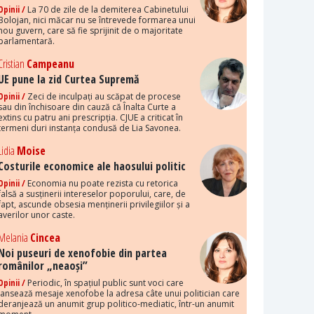
Opinii /
La 70 de zile de la demiterea Cabinetului
Bolojan, nici măcar nu se întrevede formarea unui
nou guvern, care să fie sprijinit de o majoritate
parlamentară.
Cristian
Campeanu
UE pune la zid Curtea Supremă
Opinii /
Zeci de inculpați au scăpat de procese
sau din închisoare din cauză că Înalta Curte a
extins cu patru ani prescripția. CJUE a criticat în
termeni duri instanța condusă de Lia Savonea.
Lidia
Moise
Costurile economice ale haosului politic
Opinii /
Economia nu poate rezista cu retorica
falsă a susținerii intereselor poporului, care, de
fapt, ascunde obsesia menținerii privilegiilor și a
averilor unor caste.
Melania
Cincea
Noi puseuri de xenofobie din partea
românilor „neaoși”
Opinii /
Periodic, în spațiul public sunt voci care
lansează mesaje xenofobe la adresa câte unui politician care
deranjează un anumit grup politico-mediatic, într-un anumit