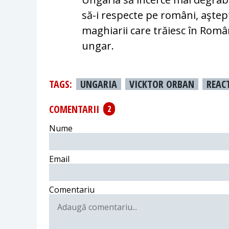
să-i respecte pe români, aştep
maghiarii care trăiesc în Român
ungar.
TAGS:
UNGARIA
VICKTOR ORBAN
REAC
COMENTARII
2
Nume
Email
Comentariu