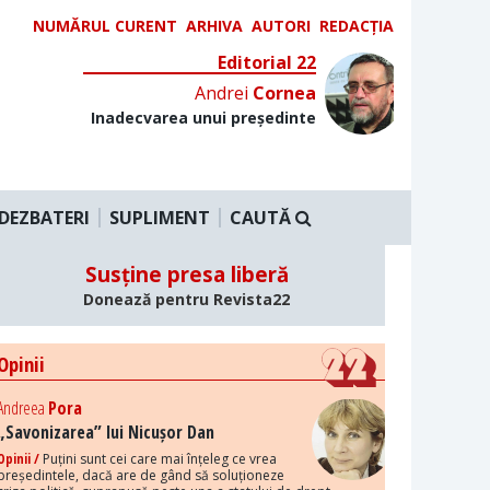
NUMĂRUL CURENT
ARHIVA
AUTORI
REDACȚIA
Editorial 22
Andrei
Cornea
Inadecvarea unui președinte
DEZBATERI
SUPLIMENT
CAUTĂ
Susține presa liberă
Donează pentru Revista22
Opinii
Andreea
Pora
„Savonizarea” lui Nicușor Dan
Opinii /
Puțini sunt cei care mai înțeleg ce vrea
președintele, dacă are de gând să soluționeze