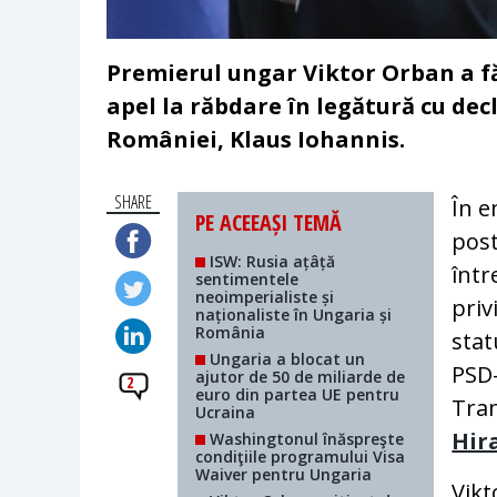
Premierul ungar Viktor Orban a făc
apel la răbdare în legătură cu dec
României, Klaus Iohannis.
SHARE
În e
PE ACEEAȘI TEMĂ
post
ISW: Rusia ațâță
într
sentimentele
neoimperialiste și
priv
naționaliste în Ungaria și
România
stat
Ungaria a blocat un
PSD-
ajutor de 50 de miliarde de
2
euro din partea UE pentru
Tran
Ucraina
Hir
Washingtonul înăspreşte
condiţiile programului Visa
Waiver pentru Ungaria
Vikt