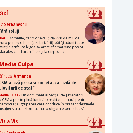
Bref
Tia
Serbanescu
Fără soluții
Bref /
Domnule, când cineva îți dă 770 de mil. de
euro pentru o lege (a salarizării), păi îți aduni toate
mințile astfel ca legea să arate cât mai bine posibil.
Mai ales când ai ani întregi la dispoziție.
Media Culpa
Brîndușa
Armanca
CSM acuză presa și societatea civilă de
„lovitură de stat”
Media Culpa /
Un document al Secției de judecători
a CSM a pus în plină lumină o realitate amară pentru
democrație: gruparea care conduce în prezent destinele
justiției s-a transformat într-o oligarhie periculoasă.
Vis a Vis