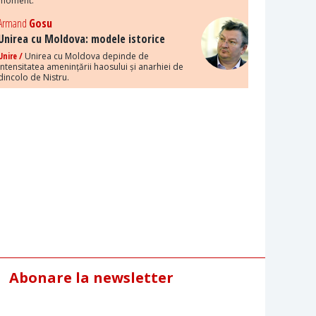
moment.
Armand
Gosu
Unirea cu Moldova: modele istorice
Unire /
Unirea cu Moldova depinde de
intensitatea amenințării haosului și anarhiei de
dincolo de Nistru.
Abonare la newsletter