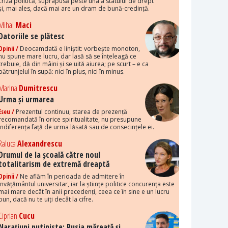
criza politică, suprapusă peste una a statului de drept
și, mai ales, dacă mai are un dram de bună-credință.
Mihai
Maci
Datoriile se plătesc
Opinii /
Deocamdată e liniștit: vorbește monoton,
nu spune mare lucru, dar lasă să se înțeleagă ce
trebuie, dă din mâini și se uită aiurea; pe scurt – e ca
pătrunjelul în supă: nici în plus, nici în minus.
Marina
Dumitrescu
Urma și urmarea
Eseu /
Prezentul continuu, starea de prezență
recomandată în orice spiritualitate, nu presupune
indiferența față de urma lăsată sau de consecințele ei.
Raluca
Alexandrescu
Drumul de la școală către noul
totalitarism de extremă dreaptă
Opinii /
Ne aflăm în perioada de admitere în
învățământul universitar, iar la științe politice concurența este
mai mare decât în anii precedenți, ceea ce în sine e un lucru
bun, dacă nu te uiți decât la cifre.
Ciprian
Cucu
Narațiuni putiniste: Rusia măreață și