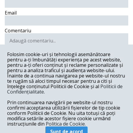
Email
Comentariu
Folosim cookie-uri și tehnologii asemănătoare
pentru a-ți îmbunătăți experiența pe acest website,
Postează comentariu
pentru a-ți oferi conținut și reclame personalizate și
pentru a analiza traficul și audiența website-ului.
Tirimineanu -
12-24-2014
Înainte de a continua navigarea pe website-ul nostru
te rugăm să aloci timpul necesar pentru a citi și
Viktore, ce minune ! Si acum vreo 25 ani, un dictator,
înțelege conținutul Politicii de Cookie și al
Politicii de
adica tot un dictator, dintr-o tara vecina si prietena,
Confidențialitate
.
vorbea ca independenta tarii lui este in pericol si, de
asemenea, despre agenturile straine ... Dar nu-i nici un
Prin continuarea navigării pe website-ul nostru
bai. Ungurii cred tot ce le spui si poporul asta, dupa cum
il cunosti si tu, admira mult pe cei care fac declaratii
confirmi acceptarea utilizării fișierelor de tip cookie
patriotarde. Cred ca si Putin, pe langa admiratie, te si
conform Politicii de Cookie. Nu uita totuși că poți
invidiaza putin. Nici macar el nu este considerat de
modifica setările acestor fișiere cookie urmând
propriul popor asa de patriot, precum esti tu.
instrucțiunile din
Politica de Cookie.
Răspunde
Sunt de acord