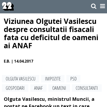
Viziunea Olgutei Vasilescu
despre consultatii fisacali
fata cu deficitul de oameni
ai ANAF
E.B.
| 14.04.2017
OLGUTA VASILESCU
IMPOZITE
PSD
GOSPODARI
ANAF
OAMENI
CONSULTANTI
Olguta Vasilescu, ministrul Muncii, a
postat pe Facebook un text in care