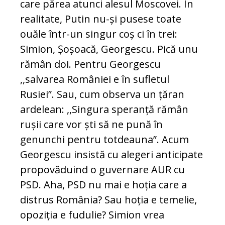
care părea atunci alesul Moscovei. În
realitate, Putin nu-și pusese toate
ouăle într-un singur coș ci în trei:
Simion, Șoșoacă, Georgescu. Pică unu
rămân doi. Pentru Georgescu
,,salvarea României e în sufletul
Rusiei”. Sau, cum observa un țăran
ardelean: ,,Singura speranță rămân
rușii care vor ști să ne pună în
genunchi pentru totdeauna”. Acum
Georgescu insistă cu alegeri anticipate
propovăduind o guvernare AUR cu
PSD. Aha, PSD nu mai e hoția care a
distrus România? Sau hoția e temelie,
opoziția e fudulie? Simion vrea