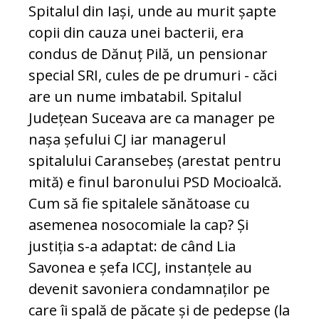
Spitalul din Iași, unde au murit șapte
copii din cauza unei bacterii, era
condus de Dănuț Pilă, un pensionar
special SRI, cules de pe drumuri - căci
are un nume imbatabil. Spitalul
Județean Suceava are ca manager pe
nașa șefului CJ iar managerul
spitalului Caransebeș (arestat pentru
mită) e finul baronului PSD Mocioalcă.
Cum să fie spitalele sănătoase cu
asemenea nosocomiale la cap? Și
justiția s-a adaptat: de când Lia
Savonea e șefa ICCJ, instanțele au
devenit savoniera condamnaților pe
care îi spală de păcate și de pedepse (la