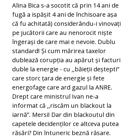
Alina Bica s-a socotit că prin 14 ani de
fugă a ispășit 4 ani de închisoare așa
că fu achitată) considerându-i vinovați
pe jucătorii care au nenorocit niște
îngerași de care mai e nevoie. Dublu
standard! Și cum mărirea taxelor
dublează corupția au apărut și facturi
duble la energie - cu ,,băieții deștepti”
care storc țara de energie și fete
energofage care ard gazul la ANRE.
Drept care ministrul Ivan ne-a
informat că ,,riscăm un blackout la
iarnă”. Mersi! Dar din blackoutul din
capetele decidenților ce altceva putea
răsări? Din întuneric beznă răsare.