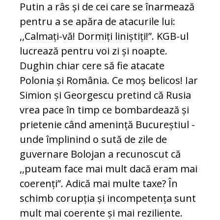
Putin a râs și de cei care se înarmează
pentru a se apăra de atacurile lui:
,,Calmați-vă! Dormiți liniștiți!”. KGB-ul
lucrează pentru voi zi și noapte.
Dughin chiar cere să fie atacate
Polonia și România. Ce moș belicos! Iar
Simion și Georgescu pretind că Rusia
vrea pace în timp ce bombardează și
prietenie când amenință Bucureștiul -
unde împlinind o sută de zile de
guvernare Bolojan a recunoscut că
,,puteam face mai mult dacă eram mai
coerenți”. Adică mai multe taxe? În
schimb corupția și incompetența sunt
mult mai coerente și mai reziliente.