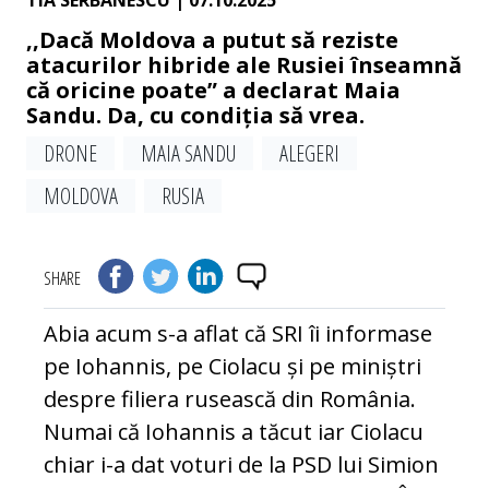
TIA SERBANESCU
| 07.10.2025
,,Dacă Moldova a putut să reziste
atacurilor hibride ale Rusiei înseamnă
că oricine poate” a declarat Maia
Sandu. Da, cu condiția să vrea.
DRONE
MAIA SANDU
ALEGERI
MOLDOVA
RUSIA
SHARE
Abia acum s-a aflat că SRI îi informase
pe Iohannis, pe Ciolacu și pe miniștri
despre filiera rusească din România.
Numai că Iohannis a tăcut iar Ciolacu
chiar i-a dat voturi de la PSD lui Simion