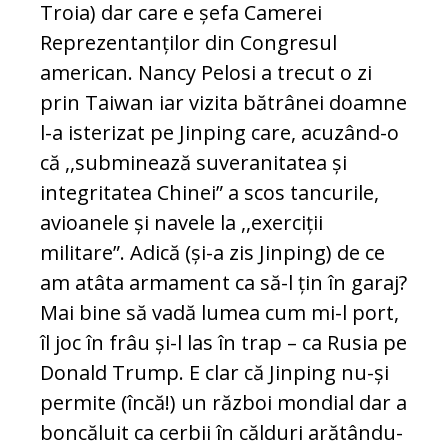
Troia) dar care e șefa Camerei
Reprezentanților din Congresul
american. Nancy Pelosi a trecut o zi
prin Taiwan iar vizita bătrânei doamne
l-a isterizat pe Jinping care, acuzând-o
că ,,subminează suveranitatea și
integritatea Chinei” a scos tancurile,
avioanele și navele la ,,exerciții
militare”. Adică (și-a zis Jinping) de ce
am atâta armament ca să-l țin în garaj?
Mai bine să vadă lumea cum mi-l port,
îl joc în frâu și-l las în trap – ca Rusia pe
Donald Trump. E clar că Jinping nu-și
permite (încă!) un război mondial dar a
boncăluit ca cerbii în călduri arătându-