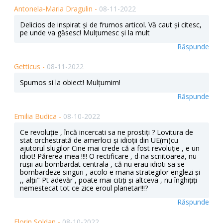
Antonela-Maria Dragulin -
08-11-2022
Delicios de inspirat și de frumos articol. Vă caut și citesc,
pe unde va găsesc! Mulțumesc și la mult
Răspunde
Getticus -
08-11-2022
Spumos si la obiect! Mulțumim!
Răspunde
Emilia Budica -
08-10-2022
Ce revoluție , încă incercati sa ne prostiți ? Lovitura de
stat orchestrată de amerloci și idioții din UE(m)cu
ajutorul slugilor Cine mai crede că a fost revoluție , e un
idiot! Părerea mea !!!! O rectificare , d-na scriitoarea, nu
rușii au bombardat centrala , că nu erau idioti sa se
bombardeze singuri , acolo e mana strategilor englezi și
,, alții" Pt adevăr , poate mai citiți și altceva , nu înghițiți
nemestecat tot ce zice eroul planetar!!!?
Răspunde
Florin Soldan -
08-10-2022