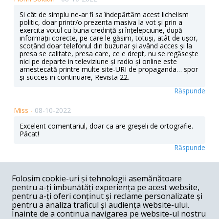
Si cât de simplu ne-ar fi sa îndepărtăm acest lichelism
politic, doar printr/o prezenta masiva la vot și prin a
exercita votul cu buna credință și înțelepciune, după
informații corecte, pe care le găsim, totuși, atât de ușor,
scoțând doar telefonul din buzunar și având acces și la
presa se calitate, presa care, ce e drept, nu se regăsește
nici pe departe in televiziune și radio și online este
amestecată printre multe site-URI de propaganda… spor
și succes in continuare, Revista 22.
Răspunde
Miss -
08-10-2022
Excelent comentariul, doar ca are greșeli de ortografie.
Păcat!
Răspunde
NG -
08-09-2022
Folosim cookie-uri și tehnologii asemănătoare
Superb!
pentru a-ți îmbunătăți experiența pe acest website,
pentru a-ți oferi conținut și reclame personalizate și
Răspunde
pentru a analiza traficul și audiența website-ului.
Înainte de a continua navigarea pe website-ul nostru
Ion -
08-09-2022