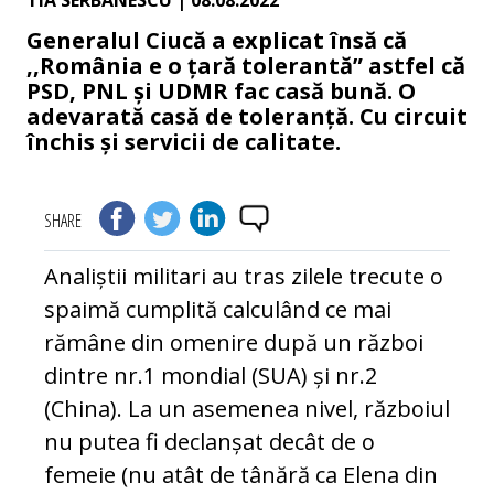
TIA SERBANESCU
| 08.08.2022
Generalul Ciucă a explicat însă că
,,România e o țară tolerantă” astfel că
PSD, PNL și UDMR fac casă bună. O
adevarată casă de toleranță. Cu circuit
închis și servicii de calitate.
SHARE
Analiștii militari au tras zilele trecute o
spaimă cumplită calculând ce mai
rămâne din omenire după un război
dintre nr.1 mondial (SUA) și nr.2
(China). La un asemenea nivel, războiul
nu putea fi declanșat decât de o
femeie (nu atât de tânără ca Elena din