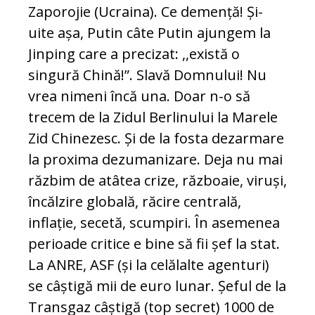
Zaporojie (Ucraina). Ce demență! Și-
uite așa, Putin câte Putin ajungem la
Jinping care a precizat: ,,există o
singură Chină!”. Slavă Domnului! Nu
vrea nimeni încă una. Doar n-o să
trecem de la Zidul Berlinului la Marele
Zid Chinezesc. Și de la fosta dezarmare
la proxima dezumanizare. Deja nu mai
răzbim de atâtea crize, războaie, viruși,
încălzire globală, răcire centrală,
inflație, secetă, scumpiri. În asemenea
perioade critice e bine să fii șef la stat.
La ANRE, ASF (și la celălalte agenturi)
se câștigă mii de euro lunar. Șeful de la
Transgaz câștigă (top secret) 1000 de