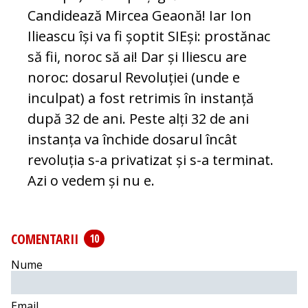
Candidează Mircea Geaonă! Iar Ion
Ilieascu își va fi șoptit SIEși: prostănac
să fii, noroc să ai! Dar și Iliescu are
noroc: dosarul Revoluției (unde e
inculpat) a fost retrimis în instanță
după 32 de ani. Peste alți 32 de ani
instanța va închide dosarul încât
revoluția s-a privatizat și s-a terminat.
Azi o vedem și nu e.
COMENTARII
10
Nume
Email