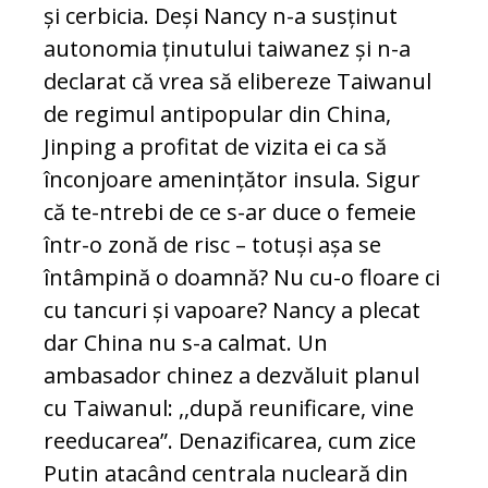
și cerbicia. Deși Nancy n-a susținut
autonomia ținutului taiwanez și n-a
declarat că vrea să elibereze Taiwanul
de regimul antipopular din China,
Jinping a profitat de vizita ei ca să
înconjoare amenințător insula. Sigur
că te-ntrebi de ce s-ar duce o femeie
într-o zonă de risc – totuși așa se
întâmpină o doamnă? Nu cu-o floare ci
cu tancuri și vapoare? Nancy a plecat
dar China nu s-a calmat. Un
ambasador chinez a dezvăluit planul
cu Taiwanul: ,,după reunificare, vine
reeducarea”. Denazificarea, cum zice
Putin atacând centrala nucleară din