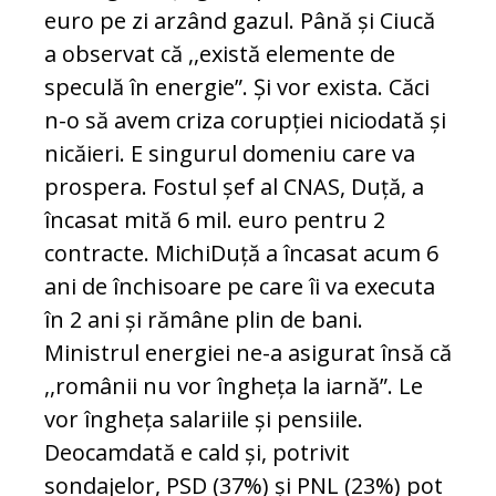
euro pe zi arzând gazul. Până și Ciucă
a observat că ,,există elemente de
speculă în energie”. Și vor exista. Căci
n-o să avem criza corupției niciodată și
nicăieri. E singurul domeniu care va
prospera. Fostul șef al CNAS, Duță, a
încasat mită 6 mil. euro pentru 2
contracte. MichiDuță a încasat acum 6
ani de închisoare pe care îi va executa
în 2 ani și rămâne plin de bani.
Ministrul energiei ne-a asigurat însă că
,,românii nu vor îngheța la iarnă”. Le
vor îngheța salariile și pensiile.
Deocamdată e cald și, potrivit
sondajelor, PSD (37%) și PNL (23%) pot