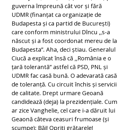
guverna împreună cât vor și fără
UDMR (finanțat ca organizație de
Budapesta și ca partid de București)
care conform ministrului Dîncu ,,s-a
născut și a fost coordonat mereu de la
Budapesta”. Aha, deci știau. Generalul
Ciucă a explicat însă că ,,România e o
țară tolerantă” astfel că PSD, PNL și
UDMR fac casă bună. O adevarată casă
de toleranță. Cu circuit închis și servicii
de calitate. Drept urmare Geoană
candidează (deja) la prezidențiale. Cum
ar zice Vanghelie, cel care i-a dăruit lui
Geaonă câteva ceasuri frumoase (și
scumpe): Băi! Opriți grătarele!