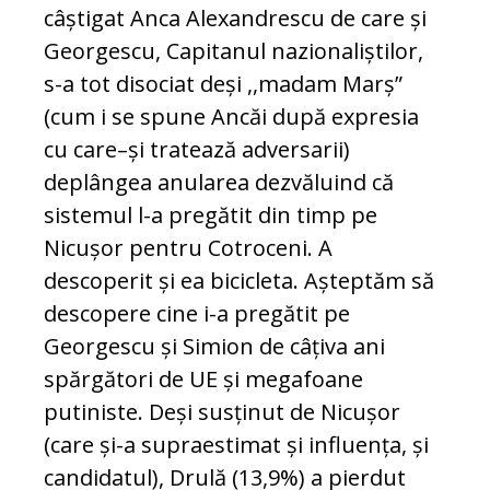
câștigat Anca Alexandrescu de care și
Georgescu, Capitanul nazionaliștilor,
s-a tot disociat deși ,,madam Marș”
(cum i se spune Ancăi după expresia
cu care–și tratează adversarii)
deplângea anularea dezvăluind că
sistemul l-a pregătit din timp pe
Nicușor pentru Cotroceni. A
descoperit și ea bicicleta. Așteptăm să
descopere cine i-a pregătit pe
Georgescu și Simion de câțiva ani
spărgători de UE și megafoane
putiniste. Deși susținut de Nicușor
(care și-a supraestimat și influența, și
candidatul), Drulă (13,9%) a pierdut