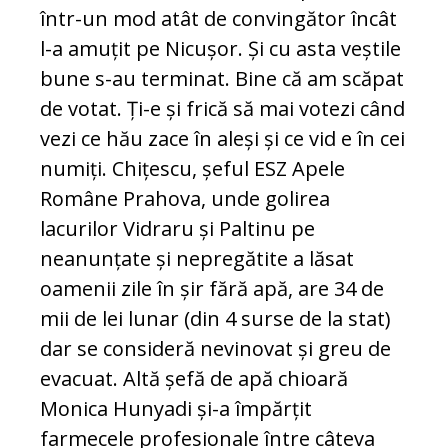
într-un mod atât de convingător încât
l-a amuțit pe Nicușor. Și cu asta veștile
bune s-au terminat. Bine că am scăpat
de votat. Ți-e și frică să mai votezi când
vezi ce hău zace în aleși și ce vid e în cei
numiți. Chițescu, șeful ESZ Apele
Române Prahova, unde golirea
lacurilor Vidraru și Paltinu pe
neanunțate și nepregătite a lăsat
oamenii zile în șir fără apă, are 34 de
mii de lei lunar (din 4 surse de la stat)
dar se consideră nevinovat și greu de
evacuat. Altă șefă de apă chioară
Monica Hunyadi și-a împărțit
farmecele profesionale între câteva