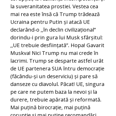
la suveranitatea prostiei. Vestea cea
mai rea este însă că Trump trădează
Ucraina pentru Putin și atacă UE
declarând-o ,,în declin civilizațional”
dorindu-i prin gura lui Musk sfârșitul:
,,UE trebuie desființată”. Hopa! Gavarit
Muskva! Nici Trump nu mai crede în
lacrimi. Trump se desparte astfel urât
de UE partenera SUA întru democrație
(făcându-și un deserviciu) și pare să
danseze cu diavolul. Păcat! UE, singura
pe care ne putem baza la nevoi și la
durere, trebuie apărată și reformată.
Mai puțină birocrație, mai puțină
corupție și mai puține recomandări