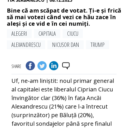
TIA SERBANESCU
| 08.12.2025
Bine că am scăpat de votat. Ți-e și frică
să mai votezi când vezi ce hău zace în
aleși și ce vid e în cei numiți.
ALEGERI
CAPITALA
CIUCU
ALEXANDRESCU
NICUSOR DAN
TRUMP
SHARE
Uf, ne-am liniștit: noul primar general
al capitalei este liberalul Ciprian Ciucu
învingător clar (36%) în fața Ancăi
Alexandrescu (21%) care l-a întrecut
(surprinzător) pe Băluță (20%),
favoritul sondajelor până spre finalul