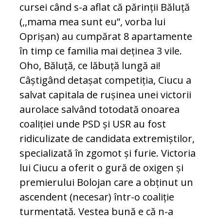
cursei când s-a aflat că părinții Băluță
(,,mama mea sunt eu”, vorba lui
Oprișan) au cumpărat 8 apartamente
în timp ce familia mai deținea 3 vile.
Oho, Băluță, ce lăbuță lungă ai!
Câștigând detașat competiția, Ciucu a
salvat capitala de rușinea unei victorii
aurolace salvând totodată onoarea
coaliției unde PSD și USR au fost
ridiculizate de candidata extremiștilor,
specializată în zgomot și furie. Victoria
lui Ciucu a oferit o gură de oxigen și
premierului Bolojan care a obținut un
ascendent (necesar) într-o coaliție
turmentată. Vestea bună e că n-a