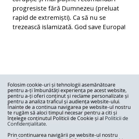
progresiste fără Dumnezeu (preluat
rapid de extremiști). Ca să nu se
trezească islamizată. God save Europa!
COMENTARII
0
Folosim cookie-uri și tehnologii asemănătoare
pentru a-ți îmbunătăți experiența pe acest website,
Nume
pentru a-ți oferi conținut și reclame personalizate și
pentru a analiza traficul și audiența website-ului.
Înainte de a continua navigarea pe website-ul nostru
Email
te rugăm să aloci timpul necesar pentru a citi și
înțelege conținutul Politicii de Cookie și al
Politicii de
Confidențialitate
.
Comentariu
Prin continuarea navigării pe website-ul nostru