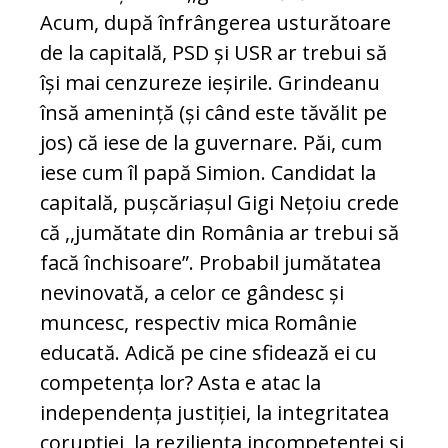
Acum, după înfrângerea usturătoare
de la capitală, PSD și USR ar trebui să
își mai cenzureze ieșirile. Grindeanu
însă amenință (și când este tăvălit pe
jos) că iese de la guvernare. Păi, cum
iese cum îl papă Simion. Candidat la
capitală, pușcăriașul Gigi Nețoiu crede
că ,,jumătate din România ar trebui să
facă închisoare”. Probabil jumătatea
nevinovată, a celor ce gândesc și
muncesc, respectiv mica Românie
educată. Adică pe cine sfidează ei cu
competența lor? Asta e atac la
independența justiției, la integritatea
corupției, la reziliența incompetenței și