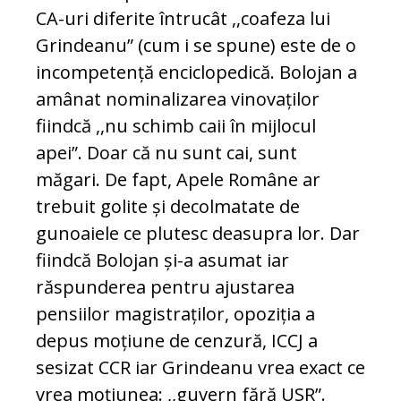
CA-uri diferite întrucât ,,coafeza lui
Grindeanu” (cum i se spune) este de o
incompetență enciclopedică. Bolojan a
amânat nominalizarea vinovaților
fiindcă ,,nu schimb caii în mijlocul
apei”. Doar că nu sunt cai, sunt
măgari. De fapt, Apele Române ar
trebuit golite și decolmatate de
gunoaiele ce plutesc deasupra lor. Dar
fiindcă Bolojan și-a asumat iar
răspunderea pentru ajustarea
pensiilor magistraților, opoziția a
depus moțiune de cenzură, ICCJ a
sesizat CCR iar Grindeanu vrea exact ce
vrea moțiunea: ,,guvern fără USR”.